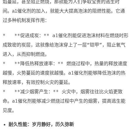
焰蔓延，甚至阻止燃烧，那就能为人们争取宝贵的逃生时
间。a1催化剂的加入，就能大大提高泡沫的阻燃性能。它通
过多种机制发挥作用：
*   **促进成炭：** a1催化剂能促进泡沫材料在燃烧时形
成致密的炭层，这就像给泡沫穿上了一层“铠甲”，阻止氧气
进入，从而抑制燃烧。

*   **降低热释放速率：** 燃烧过程中，热量的释放速度
越慢，火势蔓延的速度就越慢。a1催化剂能够降低泡沫的热
释放速率，有效控制火灾的蔓延。

*   **减少烟雾产生：** 火灾中，烟雾往往比火焰更致
命。a1催化剂能够减少燃烧过程中产生的烟雾，提高逃生能
见度。
耐久性能：岁月静好，历久弥新