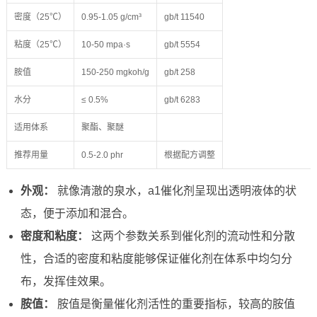
密度（25℃）
0.95-1.05 g/cm³
gb/t 11540
粘度（25℃）
10-50 mpa·s
gb/t 5554
胺值
150-250 mgkoh/g
gb/t 258
水分
≤ 0.5%
gb/t 6283
适用体系
聚酯、聚醚
推荐用量
0.5-2.0 phr
根据配方调整
外观：
就像清澈的泉水，a1催化剂呈现出透明液体的状
态，便于添加和混合。
密度和粘度：
这两个参数关系到催化剂的流动性和分散
性，合适的密度和粘度能够保证催化剂在体系中均匀分
布，发挥佳效果。
胺值：
胺值是衡量催化剂活性的重要指标，较高的胺值