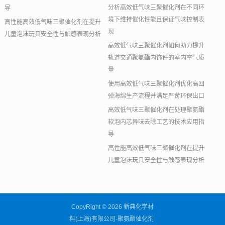
分析高效低气味三聚催化剂在不同环
导
境下维持催化性能且保证气味控制表
高性能高效低气味三聚催化剂在提升
现
儿童泡沫玩具安全性与触感表现分析
高效低气味三聚催化剂如何助力提升
轨道交通聚氨酯内饰件的室内空气质
量
使用高效低气味三聚催化剂优化高回
弹海绵生产流程并满足严苛环保出口
高效低气味三聚催化剂在处理聚氨酯
软泡内芯异味去除工艺的技术应用指
导
高性能高效低气味三聚催化剂在提升
儿童泡沫玩具安全性与触感表现分析
CopyRight © 2026 新典化学材
料(上海)有限公司-聚氨酯催化剂