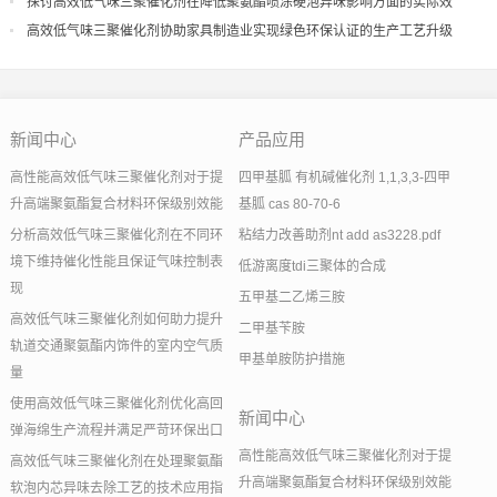
探讨高效低气味三聚催化剂在降低聚氨酯喷涂硬泡异味影响方面的实际效
果
高效低气味三聚催化剂协助家具制造业实现绿色环保认证的生产工艺升级
新闻中心
产品应用
高性能高效低气味三聚催化剂对于提
四甲基胍 有机碱催化剂 1,1,3,3-四甲
升高端聚氨酯复合材料环保级别效能
基胍 cas 80-70-6
分析高效低气味三聚催化剂在不同环
粘结力改善助剂nt add as3228.pdf
境下维持催化性能且保证气味控制表
低游离度tdi三聚体的合成
现
五甲基二乙烯三胺
高效低气味三聚催化剂如何助力提升
二甲基苄胺
轨道交通聚氨酯内饰件的室内空气质
甲基单胺防护措施
量
使用高效低气味三聚催化剂优化高回
新闻中心
弹海绵生产流程并满足严苛环保出口
高性能高效低气味三聚催化剂对于提
高效低气味三聚催化剂在处理聚氨酯
升高端聚氨酯复合材料环保级别效能
软泡内芯异味去除工艺的技术应用指