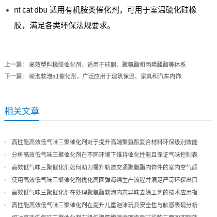
nt cat dbu 适用有机胺类催化剂，可用于室温硫化硅橡
胶，满足各类环保法规要求。
上一篇
：
高效塑料橡胶催化剂，适用于硅酮、聚氨酯和丙烯酸酯等体系
下一篇
：
硬泡软泡a1催化剂，广泛应用于建筑保温、家具和汽车内饰
相关文章
高性能高效低气味三聚催化剂对于提升高端聚氨酯复合材料环保级别效能
分析高效低气味三聚催化剂在不同环境下维持催化性能且保证气味控制表
现
高效低气味三聚催化剂如何助力提升轨道交通聚氨酯内饰件的室内空气质
量
使用高效低气味三聚催化剂优化高回弹海绵生产流程并满足严苛环保出口
高效低气味三聚催化剂在处理聚氨酯软泡内芯异味去除工艺的技术应用指
导
高性能高效低气味三聚催化剂在提升儿童泡沫玩具安全性与触感表现分析