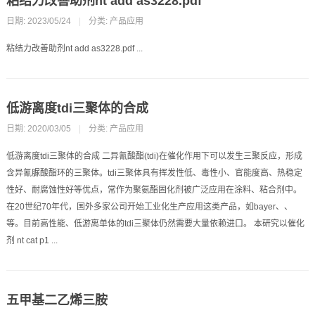
粘结力改善助剂nt add as3228.pdf
日期: 2023/05/24
|
分类:
产品应用
粘结力改善助剂nt add as3228.pdf ...
低游离度tdi三聚体的合成
日期: 2020/03/05
|
分类:
产品应用
低游离度tdi三聚体的合成 二异氰酸酯(tdi)在催化作用下可以发生三聚反应，形成
含异氰脲酸酯环的三聚体。tdi三聚体具有挥发性低、毒性小、官能度高、热稳定
性好、耐腐蚀性好等优点，常作为聚氨酯固化剂被广泛应用在涂料、粘合剂中。
在20世纪70年代，国外多家公司开始工业化生产应用这类产品，如bayer、、
等。目前高性能、低游离单体的tdi三聚体仍然需要大量依赖进口。 本研究以催化
剂 nt cat p1 ...
五甲基二乙烯三胺