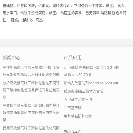
道通畅。如呼吸困难，给输氧。如呼吸停止，立即进行人工呼吸。就医。 食入：
用水漱口，给饮牛奶或蛋清。就医。 给医生的资料：暂无资料 消防措施 危险特
性： 易燃，遇明火、高热 ...
新闻中心
产品应用
高性能高效低气味三聚催化剂对于提
四甲基胍 有机碱催化剂 1,1,3,3-四甲
升高端聚氨酯复合材料环保级别效能
基胍 cas 80-70-6
分析高效低气味三聚催化剂在不同环
粘结力改善助剂nt add as3228.pdf
境下维持催化性能且保证气味控制表
低游离度tdi三聚体的合成
现
五甲基二乙烯三胺
高效低气味三聚催化剂如何助力提升
二甲基苄胺
轨道交通聚氨酯内饰件的室内空气质
甲基单胺防护措施
量
使用高效低气味三聚催化剂优化高回
新闻中心