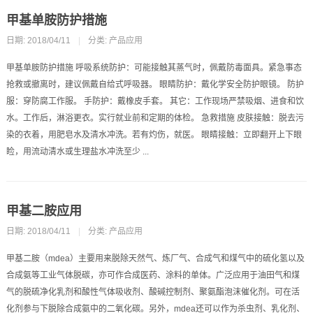
甲基单胺防护措施
日期: 2018/04/11
|
分类:
产品应用
甲基单胺防护措施 呼吸系统防护：可能接触其蒸气时，佩戴防毒面具。紧急事态
抢救或撤离时，建议佩戴自给式呼吸器。 眼睛防护：戴化学安全防护眼镜。 防护
服：穿防腐工作服。 手防护：戴橡皮手套。 其它：工作现场严禁吸烟、进食和饮
水。工作后，淋浴更衣。实行就业前和定期的体检。 急救措施 皮肤接触：脱去污
染的衣着，用肥皂水及清水冲洗。若有灼伤，就医。 眼睛接触：立即翻开上下眼
睑，用流动清水或生理盐水冲洗至少 ...
甲基二胺应用
日期: 2018/04/11
|
分类:
产品应用
甲基二胺（mdea）主要用来脱除天然气、炼厂气、合成气和煤气中的硫化氢以及
合成氨等工业气体脱碳，亦可作合成医药、涂料的单体。广泛应用于油田气和煤
气的脱硫净化乳剂和酸性气体吸收剂、酸碱控制剂、聚氨酯泡沫催化剂。可在活
化剂参与下脱除合成氨中的二氧化碳。另外，mdea还可以作为杀虫剂、乳化剂、