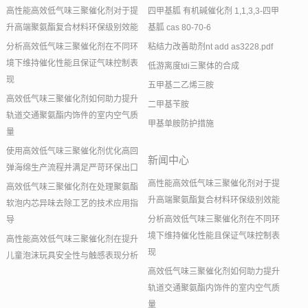
高性能高效低气味三聚催化剂对于提
四甲基胍 有机碱催化剂 1,1,3,3-四甲
升高端聚氨酯复合材料环保级别效能
基胍 cas 80-70-6
分析高效低气味三聚催化剂在不同环
粘结力改善助剂nt add as3228.pdf
境下维持催化性能且保证气味控制表
低游离度tdi三聚体的合成
现
五甲基二乙烯三胺
高效低气味三聚催化剂如何助力提升
二甲基苄胺
轨道交通聚氨酯内饰件的室内空气质
甲基单胺防护措施
量
使用高效低气味三聚催化剂优化高回
新闻中心
弹海绵生产流程并满足严苛环保出口
高性能高效低气味三聚催化剂对于提
高效低气味三聚催化剂在处理聚氨酯
升高端聚氨酯复合材料环保级别效能
软泡内芯异味去除工艺的技术应用指
分析高效低气味三聚催化剂在不同环
导
境下维持催化性能且保证气味控制表
高性能高效低气味三聚催化剂在提升
现
儿童泡沫玩具安全性与触感表现分析
高效低气味三聚催化剂如何助力提升
轨道交通聚氨酯内饰件的室内空气质
量