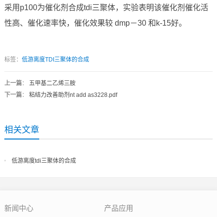
采用p100为催化剂合成tdi三聚体，实验表明该催化剂催化活
性高、催化速率快，催化效果较 dmp－30 和k-15好。
标签：
低游离度TDI三聚体的合成
上一篇
：
五甲基二乙烯三胺
下一篇
：
粘结力改善助剂nt add as3228.pdf
相关文章
低游离度tdi三聚体的合成
新闻中心
产品应用