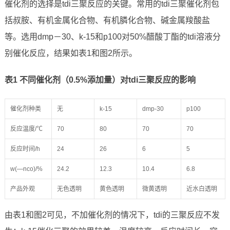
催化剂的选择是tdi三聚反应的关键。常用的tdi三聚催化剂包
括叔胺、有机金属化合物、有机膦化合物、碱金属羧酸盐
等。选用dmp－30、k-15和p100对50%醋酸丁酯的tdi溶液分
别催化反应，结果如表1和图2所示。
表
1
不同催化剂（
0.5%
添加量）对
tdi
三聚反应的影响
催化剂种类
无
k-15
dmp-30
p100
反应温度/℃
70
80
70
70
反应时间/h
24
26
6
5
w(—nco)/%
24.2
12.3
10.4
6.8
产品外观
无色透明
黄色透明
微黄透明
近水白透明
由表1和图2可见，不加催化剂的情况下，tdi的三聚反应不发