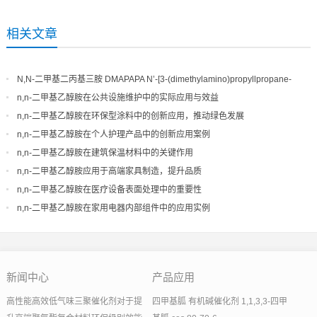
相关文章
N,N-二甲基二丙基三胺 DMAPAPA N’-[3-(dimethylamino)propyllpropane-
1,3-diamine CAS No10563-29-8
n,n-二甲基乙醇胺在公共设施维护中的实际应用与效益
n,n-二甲基乙醇胺在环保型涂料中的创新应用，推动绿色发展
n,n-二甲基乙醇胺在个人护理产品中的创新应用案例
n,n-二甲基乙醇胺在建筑保温材料中的关键作用
n,n-二甲基乙醇胺应用于高端家具制造，提升品质
n,n-二甲基乙醇胺在医疗设备表面处理中的重要性
n,n-二甲基乙醇胺在家用电器内部组件中的应用实例
新闻中心
产品应用
高性能高效低气味三聚催化剂对于提
四甲基胍 有机碱催化剂 1,1,3,3-四甲