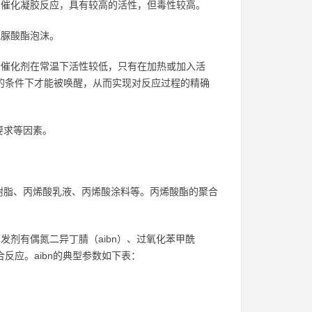
催化凝胶反应，具有较高的活性，但毒性较高。
氰脲酸酯泡沫。
催化剂在常温下活性较低，只有在加热或加入活
的条件下才能被唤醒，从而实现对反应过程的精确
要求等因素。
树脂、丙烯酸乳液、丙烯酸涂料等。丙烯酸酯的聚合
剂有偶氮二异丁腈（aibn）、过氧化苯甲酰
反应。aibn的典型参数如下表：