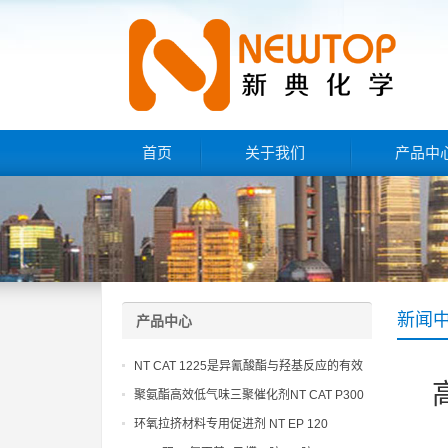
首页
关于我们
产品中
新闻
产品中心
NT CAT 1225是异氰酸酯与羟基反应的有效
催化剂
聚氨酯高效低气味三聚催化剂NT CAT P300
环氧拉挤材料专用促进剂 NT EP 120