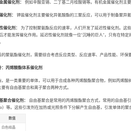
金属催化剂：
例如辛酸亚锡、二丁基二月桂酸锡等。有机金属催化剂主要
催化剂：
钾盐催化剂主要催化异氰酸酯的三聚反应，可以用于制备聚异
性催化剂：
为了控制聚氨酯反应的速率，人们开发了延迟性催化剂。这些
后才能发挥催化作用。延迟性催化剂就像一位“沉睡的巨人”，只有在特定
。
适的聚氨酯催化剂，需要综合考虑反应类型、反应速率、产品性能、环保
分：丙烯酸酯体系催化剂
酯，是一类重要的单体，可以用于合成各种丙烯酸酯聚合物，例如丙烯酸
主要有自由基聚合和离子聚合两种方式。
基聚合催化剂：
自由基聚合是常用的丙烯酸酯聚合方式，常用的自由基引发
po）等。这些引发剂在加热或光照条件下分解产生自由基，引发单体的聚合
数值
白色结晶