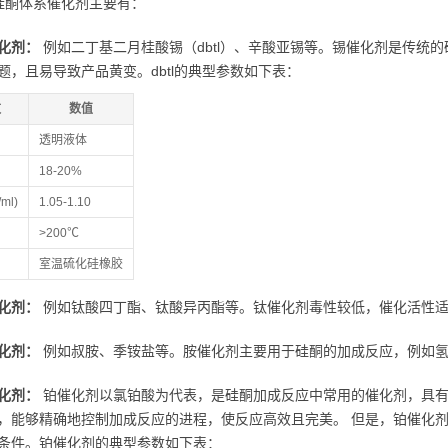
硅酮体系催化剂主要有：
化剂：
例如二丁基二月桂酸锡（dbtl）、辛酸亚锡等。锡催化剂是传统
题，且易导致产品黄变。dbtl的典型参数如下表：
数
数值
透明液体
18-20%
ml)
1.05-1.10
>200℃
室温硫化硅橡胶
化剂：
例如钛酸四丁酯、钛酸异丙酯等。钛催化剂毒性较低，催化活性适
化剂：
例如叔胺、季铵盐等。胺催化剂主要用于硅酮的加成反应，例如氢
化剂：
铂催化剂以氯铂酸为代表，是硅酮加成反应中常用的催化剂，具有
，能够精确地控制加成反应的进程，使反应高效且完美。 但是，铂催化
条件。铂催化剂的典型参数如下表：