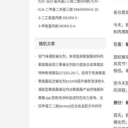
N,N’-双(3-氨丙基)-乙撑二胺(N4胺) N,N’-
Bis(3-aminopropyl)-ethylenediamine CAS
N,N-二甲基二丙基三胺 DMAPAPA N’-[3-
各位朋
No10563-26-5
(dimethylamino)propyllpropane-1,3-
3-二乙氨基丙胺 DEAPA 3-
diamine CAS No10563-29-8
今天，
(Diethylamino)propylamine CAS No 104-
3-甲氧基丙胺 MOPA 3-4-
和丙烯
78-9
Methoxypropylamine CAS No 5332-73-0
随机文章
引言：
低气味凝胶催化剂，有效提高聚氨酯材料的
提起催
硬度、强度和耐久性
风亮节
聚氨酯高效三聚催化剂助力提高合成革面层
极低。
手感及耐刮擦性能的应用方案
特种新癸酸铅/27253-28-7，适用于各类聚氨
酯体系，提供可控的凝胶和发泡反应平衡
聚氨酯延迟催化剂8154对提升硬质泡沫耐久
而今天
性的贡献
凝胶型聚氨酯催化剂对聚氨酯产品终强度和
的进程
耐久性的贡献
聚酯-tgic型粉末涂料促进剂在风力发电、太
部分：
阳能设备粉末涂装中的mdi应用优势
四甲基乙二胺(temed)在化妆品配方中的作
用，提升产品稳定性
首先，
催化剂