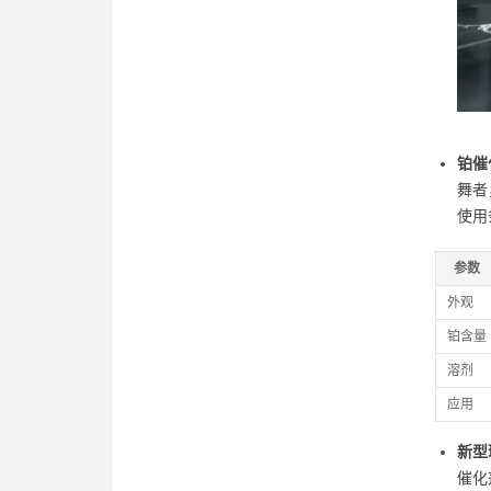
铂催
舞者
使用
参数
外观
铂含量
溶剂
应用
新型
催化