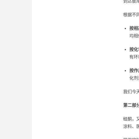
到达彼
根据不
按相
均相
按化
有环
按作
化剂
我们今
第二部
硅酮，
涂料、