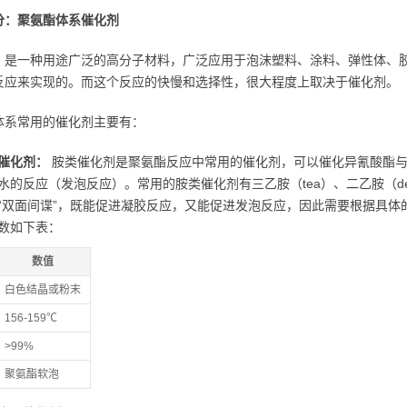
分：聚氨酯体系催化剂
，是一种用途广泛的高分子材料，广泛应用于泡沫塑料、涂料、弹性体、
反应来实现的。而这个反应的快慢和选择性，很大程度上取决于催化剂。
体系常用的催化剂主要有：
催化剂：
胺类催化剂是聚氨酯反应中常用的催化剂，可以催化异氰酸酯与
水的反应（发泡反应）。常用的胺类催化剂有三乙胺（tea）、二乙胺（de
“双面间谍”，既能促进凝胶反应，又能促进发泡反应，因此需要根据具体的
数如下表：
数值
白色结晶或粉末
156-159℃
>99%
聚氨酯软泡