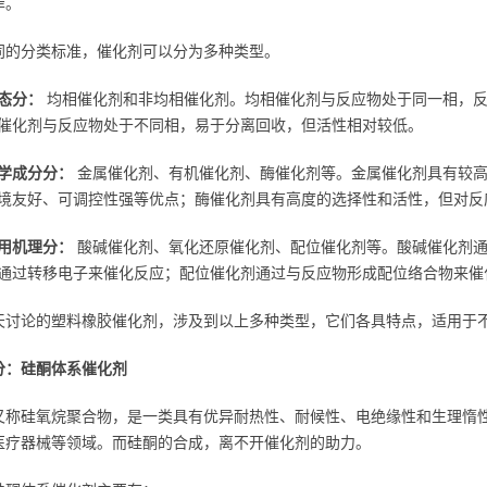
岸。
同的分类标准，催化剂可以分为多种类型。
态分：
均相催化剂和非均相催化剂。均相催化剂与反应物处于同一相，反
催化剂与反应物处于不同相，易于分离回收，但活性相对较低。
学成分分：
金属催化剂、有机催化剂、酶催化剂等。金属催化剂具有较高
境友好、可调控性强等优点；酶催化剂具有高度的选择性和活性，但对反
用机理分：
酸碱催化剂、氧化还原催化剂、配位催化剂等。酸碱催化剂通
通过转移电子来催化反应；配位催化剂通过与反应物形成配位络合物来催
天讨论的塑料橡胶催化剂，涉及到以上多种类型，它们各具特点，适用于
分：硅酮体系催化剂
又称硅氧烷聚合物，是一类具有优异耐热性、耐候性、电绝缘性和生理惰
医疗器械等领域。而硅酮的合成，离不开催化剂的助力。