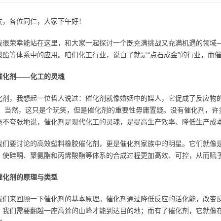
友，各位同仁，大家下午好！
我很荣幸能站在这里，和大家一起探讨一个既充满挑战又充满机遇的领域
酸酯等体系中的应用。咱们化工行业，说白了就是“点石成金”的行业，而催
催化剂——化工的灵魂
化剂，我想起一位哲人说过：催化剂就像婚姻中的媒人，它促成了反应物
！ 当然，这只是个玩笑，但是催化剂的重要性毋庸置疑。没有催化剂，许
毫不夸张地说，催化剂是现代化工的灵魂，是提高生产效率、降低生产成
我们要讨论的高效塑料橡胶催化剂，更是催化剂家族中的明星。它们就像
，使硅酮、聚氨酯和丙烯酸酯等体系的合成过程更加高效、可控，从而赋
催化剂的原理与类型
我们来回顾一下催化剂的基本原理。催化剂通过降低反应的活化能，改变反
，我们需要翻越一座高耸的山峰才能到达目的地；而有了催化剂，它就像