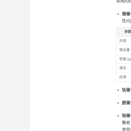
常用的
锡催
性问
参
外观
锡含量
密度 (g/
沸点
应用
钛催
胺催
铂催
舞者
使用