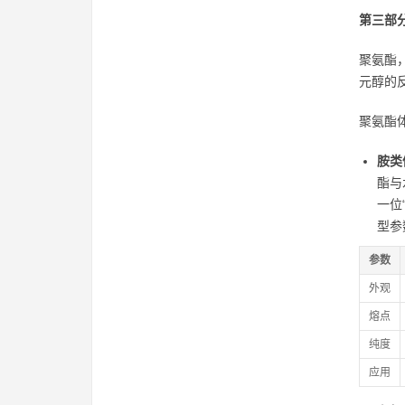
第三部
聚氨酯
元醇的
聚氨酯
胺类
酯与
一位
型参
参数
外观
熔点
纯度
应用