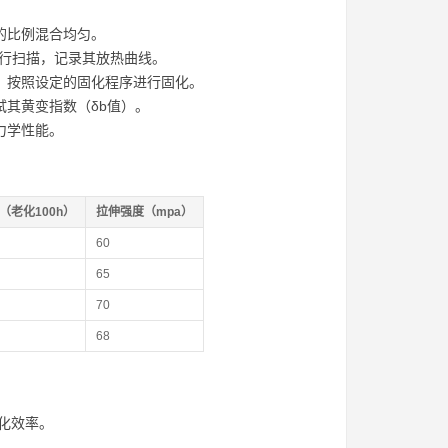
的比例混合均匀。
进行扫描，记录其放热曲线。
，按照设定的固化程序进行固化。
其黄变指数（δb值）。
力学性能。
（老化100h）
拉伸强度（mpa）
60
65
70
68
化效率。