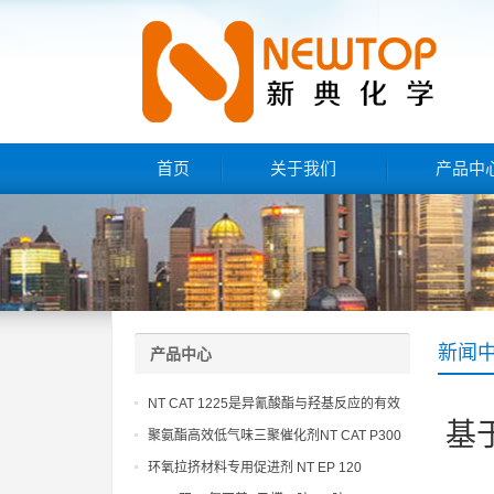
首页
关于我们
产品中
新闻
产品中心
NT CAT 1225是异氰酸酯与羟基反应的有效
基
催化剂
聚氨酯高效低气味三聚催化剂NT CAT P300
环氧拉挤材料专用促进剂 NT EP 120