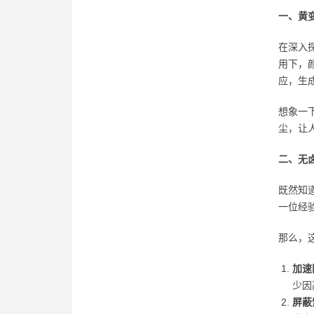
一、黄
在深入
用下，
应，生
想象一
尘，让
二、无
既然知
一位经
那么，
加速
少因
屏蔽