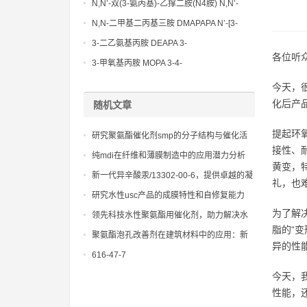
N,N’-双(3-氨丙基)-乙撑二胺(N4胺) N,N’-
Bis(3-aminopropyl)-ethylenediamine CAS
N,N-二甲基二丙基三胺 DMAPAPA N’-[3-
No10563-26-5
(dimethylamino)propyllpropane-1,3-
3-二乙氨基丙胺 DEAPA 3-
diamine CAS No10563-29-8
各位听
(Diethylamino)propylamine CAS No 104-
3-甲氧基丙胺 MOPA 3-4-
78-9
Methoxypropylamine CAS No 5332-73-0
今天，
化后产
随机文章
提起环
研究聚氨酯催化剂smp的分子结构与催化活
接性、
性的关系，实现性能定制。
纯mdi在纤维和薄膜制造中的应用潜力分析
黄变，
新一代异辛酸汞/13302-00-6，提供卓越的凝
礼，也
胶和发泡平衡，确保泡沫结构均匀
研究水性usc产品的成膜特性和自修复能力
为了解
领先科技水性聚氨酯用催化剂，助力解决水
脂的“
性体系固化慢、性能不佳等难题
聚氨酯泡孔改善剂在建筑材料中的应用：新
异的性
型环保保温解决方案
616-47-7
今天，
性能，