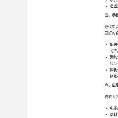
适当
五、参
通过实
要好的
促进
的产
添加
找到
固化
树脂
六、应
随着人
电子
涂料