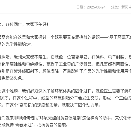
日期：2025-08-24 分类：
新闻
众，各位同仁，大家下午好！
很高兴能在这里和大家探讨一个既重要又充满挑战的话题——“基于环氧无
品的光学性能稳定”。
氧树脂，我想大家都不陌生。它就像一位百变星君，在涂料、电子封装、
耐化学腐蚀性和电绝缘性，赢得了工业界的广泛赞誉。但凡事都有两面性
特别是在紫外线照射下，颜值骤降，严重影响了产品的光学性能和使用寿
难免黯淡失色。
决这个难题，我们必须深入了解环氧体系的固化过程，就像医生需要了解
变形记”，在这个过程中，线型的环氧树脂分子会发生交联，形成一个三维
能。而这个“变形记”的速度和质量，就取决于固化动力学。
我们就来聊聊如何借助“环氧无卤耐黄变促进剂”这位神奇的助手，来优化
还能保持“青春永驻”，抵抗黄变的侵袭。