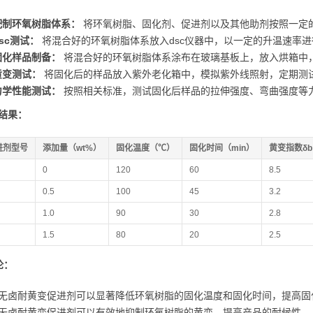
配制环氧树脂体系：
将环氧树脂、固化剂、促进剂以及其他助剂按照一定
dsc测试：
将混合好的环氧树脂体系放入dsc仪器中，以一定的升温速率
固化样品制备：
将混合好的环氧树脂体系涂布在玻璃基板上，放入烘箱中
黄变测试：
将固化后的样品放入紫外老化箱中，模拟紫外线照射，定期测试
力学性能测试：
按照相关标准，测试固化后样品的拉伸强度、弯曲强度等
结果：
进剂型号
添加量（wt%）
固化温度（℃）
固化时间（min）
黄变指数δb
0
120
60
8.5
0.5
100
45
3.2
1.0
90
30
2.8
1.5
80
20
2.5
论：
无卤耐黄变促进剂可以显著降低环氧树脂的固化温度和固化时间，提高固
无卤耐黄变促进剂可以有效地抑制环氧树脂的黄变，提高产品的耐候性。