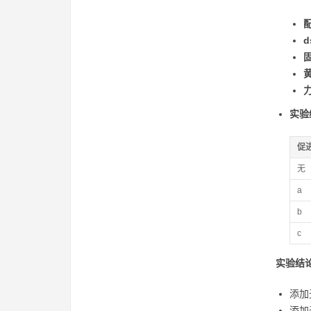
实验
促
无
a
b
c
实验结
添加
添加