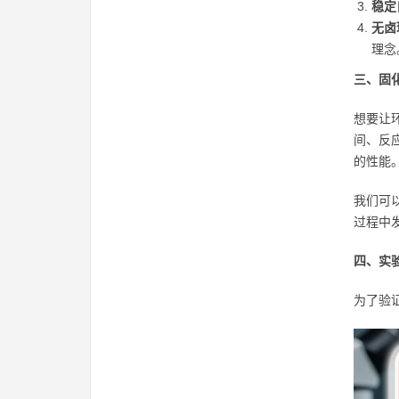
稳定
无卤
理念
三、固
想要让
间、反
的性能
我们可
过程中
四、实
为了验