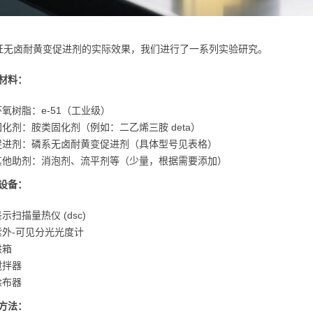
证无卤耐黄变促进剂的实际效果，我们进行了一系列实验研究。
材料：
环氧树脂：e-51（工业级）
固化剂：胺类固化剂（例如：二乙烯三胺 deta）
促进剂：磷系无卤耐黄变促进剂（具体型号见表格）
其他助剂：消泡剂、流平剂等（少量，根据需要添加）
设备：
示扫描量热仪 (dsc)
紫外-可见分光光度计
烘箱
搅拌器
涂布器
方法：