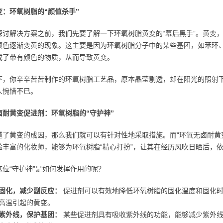
变：环氧树脂的“颜值杀手”
探讨解决方案之前，我们先要了解一下环氧树脂黄变的“幕后黑手”。黄变
颜色逐渐变黄的现象。这主要是因为环氧树脂分子中的某些基团，如苯环
成了带有颜色的物质，从而导致黄变。
下，你辛辛苦苦制作的环氧树脂工艺品，原本晶莹剔透，却在阳光的照射
人惋惜不已。
卤耐黄变促进剂：环氧树脂的“守护神”
道了黄变的成因，那么我们就可以有针对性地采取措施。而“环氧无卤耐黄变
验丰富的化妆师，能够为环氧树脂“精心打扮”，让其在经历风吹日晒后，
这位“守护神”是如何发挥作用的呢？
固化，减少副反应：
促进剂可以有效地降低环氧树脂的固化温度和固化时
高温引起的黄变。
紫外线，保护基团：
某些促进剂具有吸收紫外线的功能，能够减少紫外线