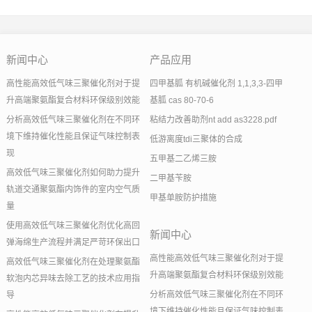
新闻中心
产品应用
高性能高效低气味三聚催化剂对于提
四甲基胍 有机碱催化剂 1,1,3,3-四甲
升高端聚氨酯复合材料环保级别效能
基胍 cas 80-70-6
分析高效低气味三聚催化剂在不同环
粘结力改善助剂nt add as3228.pdf
境下维持催化性能且保证气味控制表
低游离度tdi三聚体的合成
现
五甲基二乙烯三胺
高效低气味三聚催化剂如何助力提升
二甲基苄胺
轨道交通聚氨酯内饰件的室内空气质
甲基单胺防护措施
量
使用高效低气味三聚催化剂优化高回
新闻中心
弹海绵生产流程并满足严苛环保出口
高性能高效低气味三聚催化剂对于提
高效低气味三聚催化剂在处理聚氨酯
升高端聚氨酯复合材料环保级别效能
软泡内芯异味去除工艺的技术应用指
分析高效低气味三聚催化剂在不同环
导
境下维持催化性能且保证气味控制表