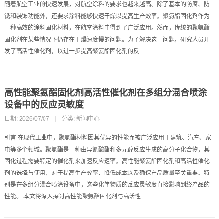
随着航空工业的快速发展，对航空涂料的要求也越来越高。除了基本的防腐、防
锈和装饰功能外，还要求涂料能够快速干燥以提高生产效率。聚氨酯固化剂作为
一种高效的涂料固化材料，在航空涂料中得到了广泛应用。然而，传统的聚氨酯
固化剂在某些情况下仍存在干燥速度慢的问题。为了解决这一问题，研究人员开
发了高活性催化剂，以进一步提高聚氨酯固化剂的反 ...
高性能聚氨酯固化剂高活性催化剂在多组分混合喷涂
设备中的反应灵敏度
日期: 2026/07/07
|
分类:
新闻中心
引言 在现代工业中，聚氨酯材料因其优异的性能而被广泛应用于建筑、汽车、家
电等多个领域。聚氨酯是一种由异氰酸酯和多元醇反应生成的高分子化合物，其
固化过程需要特定的催化剂来加速反应速率。高性能聚氨酯固化剂和高活性催化
剂的选择与使用，对于提高生产效率、降低成本以及确保产品质量至关重要。特
别是在多组分混合喷涂设备中，这些化学物质的反应灵敏度直接影响到终产品的
性能。 本文将深入探讨高性能聚氨酯固化剂与高活性 ...