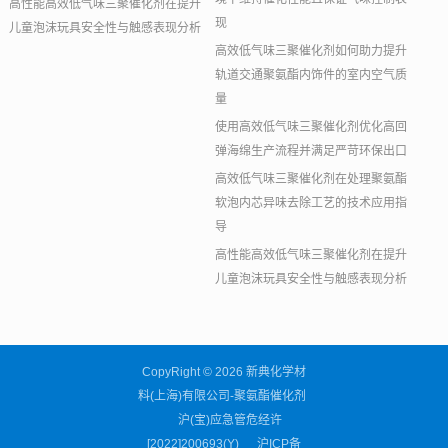
高性能高效低气味三聚催化剂在提升
现
儿童泡沫玩具安全性与触感表现分析
高效低气味三聚催化剂如何助力提升
轨道交通聚氨酯内饰件的室内空气质
量
使用高效低气味三聚催化剂优化高回
弹海绵生产流程并满足严苛环保出口
高效低气味三聚催化剂在处理聚氨酯
软泡内芯异味去除工艺的技术应用指
导
高性能高效低气味三聚催化剂在提升
儿童泡沫玩具安全性与触感表现分析
CopyRight © 2026 新典化学材
料(上海)有限公司-聚氨酯催化剂
沪(宝)应急管危经许
[2022]200693(Y)
沪ICP备