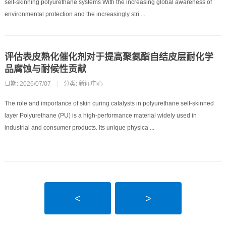
self-skinning polyurethane systems With the increasing global awareness of
environmental protection and the increasingly stri ...
评估表皮熟化催化剂对于提高聚氨酯自结皮层耐化学
品腐蚀与耐候性贡献
日期: 2026/07/07
|
分类:
新闻中心
The role and importance of skin curing catalysts in polyurethane self-skinned
layer Polyurethane (PU) is a high-performance material widely used in
industrial and consumer products. Its unique physica ...
<
>