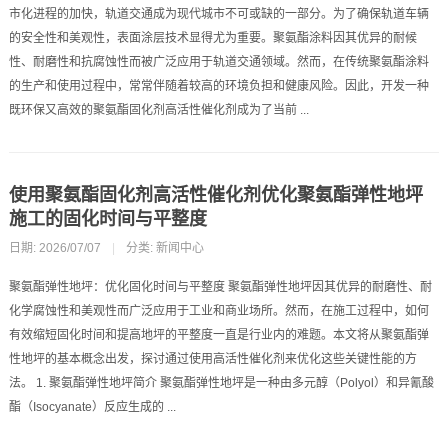
市化进程的加快，轨道交通成为现代城市不可或缺的一部分。为了确保轨道车辆
的安全性和美观性，表面涂层技术显得尤为重要。聚氨酯涂料因其优异的耐候
性、耐磨性和抗腐蚀性而被广泛应用于轨道交通领域。然而，在传统聚氨酯涂料
的生产和使用过程中，常常伴随着较高的环境负担和健康风险。因此，开发一种
既环保又高效的聚氨酯固化剂高活性催化剂成为了当前 ...
使用聚氨酯固化剂高活性催化剂优化聚氨酯弹性地坪
施工的固化时间与平整度
日期: 2026/07/07
|
分类:
新闻中心
聚氨酯弹性地坪：优化固化时间与平整度 聚氨酯弹性地坪因其优异的耐磨性、耐
化学腐蚀性和美观性而广泛应用于工业和商业场所。然而，在施工过程中，如何
有效缩短固化时间和提高地坪的平整度一直是行业内的难题。本文将从聚氨酯弹
性地坪的基本概念出发，探讨通过使用高活性催化剂来优化这些关键性能的方
法。 1. 聚氨酯弹性地坪简介 聚氨酯弹性地坪是一种由多元醇（Polyol）和异氰酸
酯（Isocyanate）反应生成的 ...