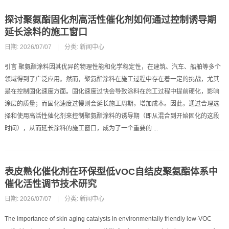
探讨聚氨酯固化剂高活性催化剂如何通过控制诱导期
延长涂料的施工窗口
日期: 2026/07/07
|
分类:
新闻中心
引言 聚氨酯涂料因其优异的物理性能和化学稳定性，在建筑、汽车、船舶等多个
领域得到了广泛应用。然而，聚氨酯涂料在施工过程中存在着一定的挑战，尤其
是在控制固化速度方面。固化速度过快会导致涂料在施工过程中提前硬化，影响
涂层的质量；而固化速度过慢则会延长施工周期，增加成本。因此，通过合理选
择和使用高活性催化剂来控制聚氨酯涂料的诱导期（即从混合到开始固化的这段
时间），从而延长涂料的施工窗口，成为了一个重要的 ...
表皮熟化催化剂在环保型低VOC自结皮聚氨酯体系中
催化活性调节技术研究
日期: 2026/07/07
|
分类:
新闻中心
The importance of skin aging catalysts in environmentally friendly low-VOC