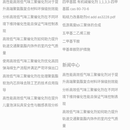
高性能高效低气味三聚催化剂对于提
四甲基胍 有机碱催化剂 1,1,3,3-四甲
升高端聚氨酯复合材料环保级别效能
基胍 cas 80-70-6
分析高效低气味三聚催化剂在不同环
粘结力改善助剂nt add as3228.pdf
境下维持催化性能且保证气味控制表
低游离度tdi三聚体的合成
现
五甲基二乙烯三胺
高效低气味三聚催化剂如何助力提升
二甲基苄胺
轨道交通聚氨酯内饰件的室内空气质
甲基单胺防护措施
量
使用高效低气味三聚催化剂优化高回
新闻中心
弹海绵生产流程并满足严苛环保出口
高性能高效低气味三聚催化剂对于提
高效低气味三聚催化剂在处理聚氨酯
升高端聚氨酯复合材料环保级别效能
软泡内芯异味去除工艺的技术应用指
分析高效低气味三聚催化剂在不同环
导
境下维持催化性能且保证气味控制表
高性能高效低气味三聚催化剂在提升
现
儿童泡沫玩具安全性与触感表现分析
高效低气味三聚催化剂如何助力提升
轨道交通聚氨酯内饰件的室内空气质
量