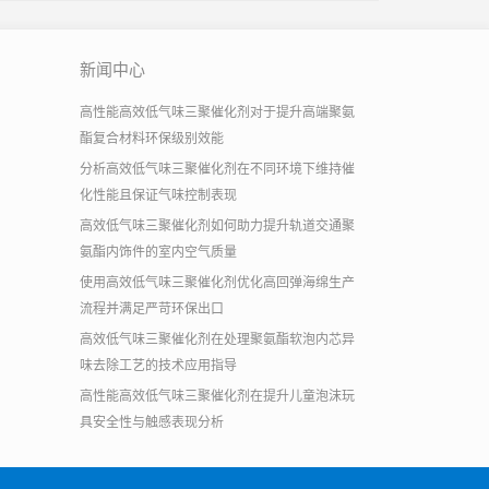
新闻中心
高性能高效低气味三聚催化剂对于提升高端聚氨
酯复合材料环保级别效能
分析高效低气味三聚催化剂在不同环境下维持催
化性能且保证气味控制表现
高效低气味三聚催化剂如何助力提升轨道交通聚
氨酯内饰件的室内空气质量
使用高效低气味三聚催化剂优化高回弹海绵生产
流程并满足严苛环保出口
高效低气味三聚催化剂在处理聚氨酯软泡内芯异
味去除工艺的技术应用指导
高性能高效低气味三聚催化剂在提升儿童泡沫玩
具安全性与触感表现分析