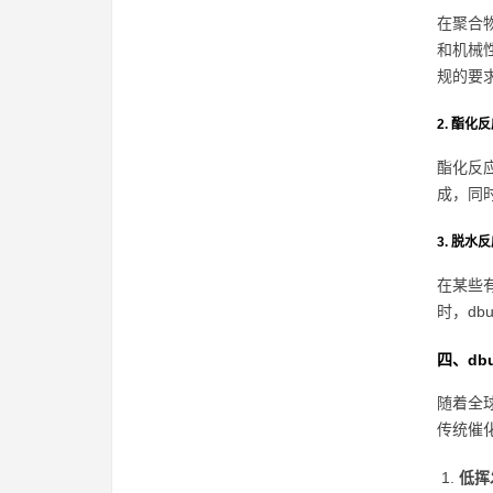
在聚合
和机械
规的要
2. 酯化
酯化反
成，同
3. 脱水
在某些
时，d
四、db
随着全
传统催
低挥