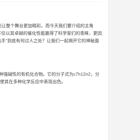
能让整个舞台更加精彩。而今天我们要介绍的主角
bu不仅以其卓越的催化性能赢得了科学家们的青睐，更因
选手”到底有何过人之处？让我们一起揭开它的神秘面
dbu），是一种强碱性的有机化合物。它的分子式为c7h12n2，分
定性，使其在多种化学反应中表现出色。