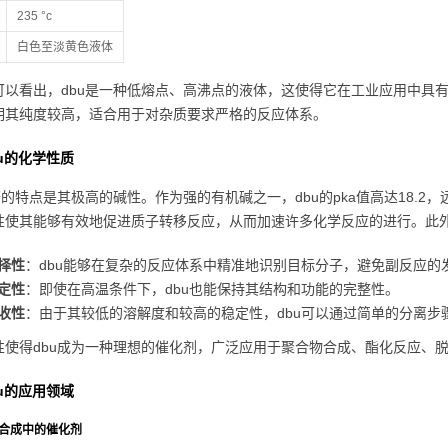
235 °c
白色至淡黄色液体
可以看出，dbu是一种低熔点、高沸点的液体，这使得它在工业应用中具
明其纯度较高，适合用于对杂质要求严格的反应体系。
u的化学性质
著的特点是其极高的碱性。作为强的有机碱之一，dbu的pka值高达18.2，远
性使其能够有效地促进质子转移反应，从而加速许多化学反应的进行。此外
择性
：dbu能够在复杂的反应体系中精准地识别目标分子，避免副反应的
定性
：即使在高温条件下，dbu也能保持其结构和功能的完整性。
收性
：由于其较低的溶解度和较高的稳定性，dbu可以通过简单的分离步
性使得dbu成为一种理想的催化剂，广泛应用于聚合物合成、酯化反应、
u的应用领域
合物合成中的催化剂