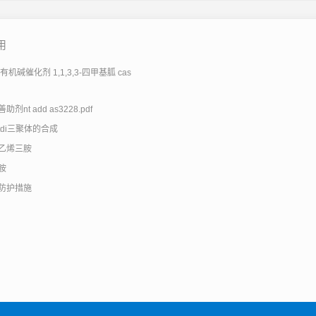
用
机碱催化剂 1,1,3,3-四甲基胍 cas
剂nt add as3228.pdf
tdi三聚体的合成
乙烯三胺
胺
防护措施