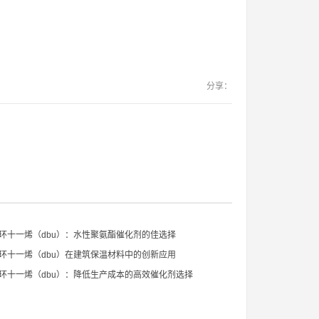
分享：
杂二环十一烯（dbu）：水性聚氨酯催化剂的佳选择
杂二环十一烯（dbu）在建筑保温材料中的创新应用
杂二环十一烯（dbu）：降低生产成本的高效催化剂选择