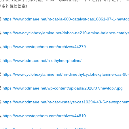
更多的辉煌篇章！
:
https://www.bdmaee.net/nt-cat-la-600-catalyst-cas10861-07-1-newt
:
https://www.cyclohexylamine.net/dabco-ne210-amine-balance-catalys
:
https://www.newtopchem.com/archives/44279
:
https://www.bdmaee.net/n-ethylmorpholine/
:
https://www.cyclohexylamine.net/nn-dimethylcyclohexylamine-cas-98-
:
https://www.bdmaee.net/wp-content/uploads/2020/07/newtop7.jpg
:
https://www.bdmaee.net/nt-cat-t-catalyst-cas10294-43-5-newtopchem
:
https://www.newtopchem.com/archives/44810