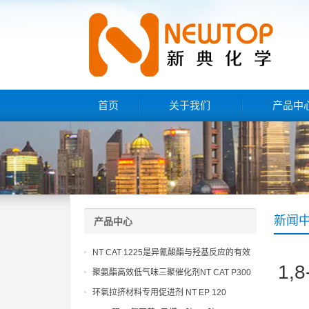
首页
关于我们
产品中
新闻
产品中心
NT CAT 1225是异氰酸酯与羟基反应的有效
1
催化剂
聚氨酯高效低气味三聚催化剂NT CAT P300
环氧拉挤材料专用促进剂 NT EP 120