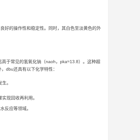
有良好的操作性和稳定性。同时，其白色至淡黄色的外
高于常见的氢氧化钠（naoh，pka≈13.8）。这种超
，dbu还具有以下化学特性：
发生。
骤实现回收再利用。
脱水反应等领域。