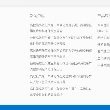
新闻中心
产品应
高性能高效低气味三聚催化剂对于提升高端聚氨
四甲基胍 有
酯复合材料环保级别效能
80-70-6
分析高效低气味三聚催化剂在不同环境下维持催
粘结力改善助
化性能且保证气味控制表现
低游离度
高效低气味三聚催化剂如何助力提升轨道交通聚
五甲基二
氨酯内饰件的室内空气质量
二甲基苄
使用高效低气味三聚催化剂优化高回弹海绵生产
甲基单胺
流程并满足严苛环保出口
高效低气味三聚催化剂在处理聚氨酯软泡内芯异
味去除工艺的技术应用指导
高性能高效低气味三聚催化剂在提升儿童泡沫玩
具安全性与触感表现分析