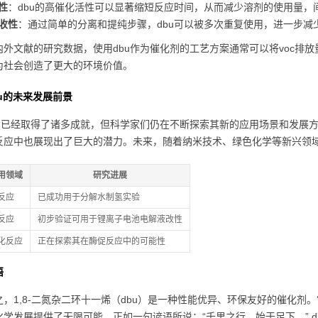
性
：dbu的高催化活性可以显著缩短反应时间，从而减少溶剂的使用量，间
收性
：通过简单的分离和提纯步骤，dbu可以被多次重复使用，进一步减
内外文献的研究数据，使用dbu作为催化剂的工艺方案通常可以将voc排
为社会创造了更大的环境价值。
u的未来发展前景
bu已经取得了诸多成就，但科学家们仍在不断探索其新的应用场景和发展方
反应中也展现出了巨大的潜力。未来，随着纳米技术、绿色化学等新兴领域
用领域
研究进展
反应
已成功用于分解水制氢实验
反应
初步验证可用于锂离子电池电解液改性
化反应
正在探索其在酶促反应中的可能性
语
之，1,8-二氮杂二环十一烯（dbu）是一种性能优异、环保友好的催化
化学发展提供了无限可能。正如一句谚语所说：“千里之行，始于足下。” 