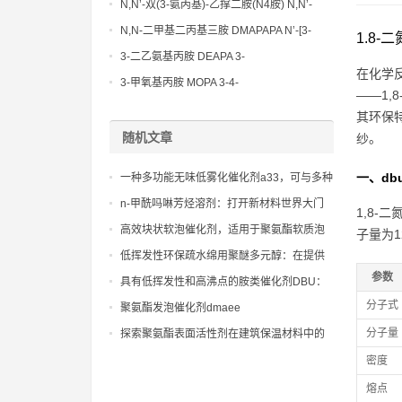
N,N’-双(3-氨丙基)-乙撑二胺(N4胺) N,N’-
Bis(3-aminopropyl)-ethylenediamine CAS
N,N-二甲基二丙基三胺 DMAPAPA N’-[3-
1.8
No10563-26-5
(dimethylamino)propyllpropane-1,3-
3-二乙氨基丙胺 DEAPA 3-
在化学
diamine CAS No10563-29-8
(Diethylamino)propylamine CAS No 104-
3-甲氧基丙胺 MOPA 3-4-
——1,
78-9
Methoxypropylamine CAS No 5332-73-0
其环保
随机文章
纱。
一、db
一种多功能无味低雾化催化剂a33，可与多种
催化剂协同作用，调节反应速度
n-甲酰吗啉芳烃溶剂：打开新材料世界大门
1,8-二
的金钥匙
高效块状软泡催化剂，适用于聚氨酯软质泡
子量为1
沫的大规模生产
低挥发性环保疏水绵用聚醚多元醇：在提供
优异疏水性的同时，满足对低TVOC和低气味
参数
具有低挥发性和高沸点的胺类催化剂DBU：
有要求的室内应用环境标准
在高温固化过程中保持稳定，大限度地减少
分子式
聚氨酯发泡催化剂dmaee
挥发损失，提高催化剂的利用效率和环保性
分子量
探索聚氨酯表面活性剂在建筑保温材料中的
应用与优势
密度
熔点