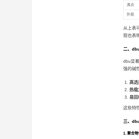
沸点
外观
从上表
观也表
二、db
dbu显
强的碱
高选
热稳
易回
这些特
三、db
1. 聚