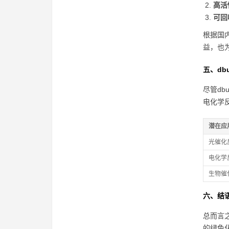
高活
可回
根据国
益，也
五、db
尽管d
电化学
潜在应
光催化
电化学
生物催
六、结
总而言
的绿色