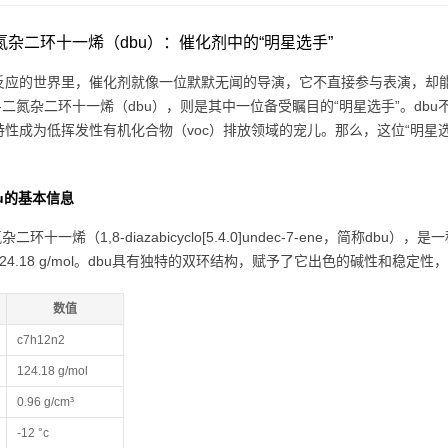
-二氮杂二环十一烯（dbu）：催化剂中的“明星选手”
反应的世界里，催化剂就像一位默默无闻的导演，它不直接参与表演，却
8-二氮杂二环十一烯（dbu），则是其中一位备受瞩目的“明星选手”。d
特性成为低挥发性有机化合物（voc）排放领域的宠儿。那么，这位“明星
u的基本信息
氮杂二环十一烯（1,8-diazabicyclo[5.4.0]undec-7-ene，简称
24.18 g/mol。dbu具有独特的双环结构，赋予了它出色的碱性和稳
数值
c7h12n2
124.18 g/mol
0.96 g/cm³
-12 °c