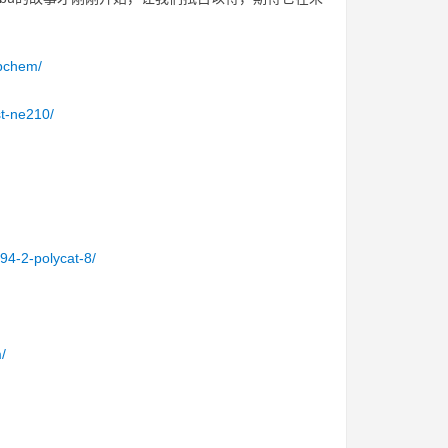
opchem/
t-ne210/
94-2-polycat-8/
/