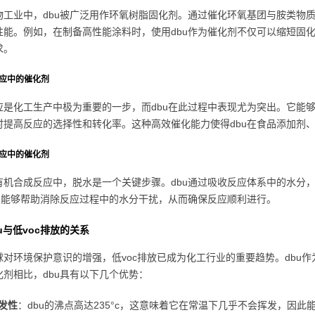
物工业中，dbu被广泛用作环氧树脂固化剂。通过催化环氧基团与胺类物质
性能。例如，在制备高性能涂料时，使用dbu作为催化剂不仅可以缩短固化
求。
反应中的催化剂
应是化工生产中极为重要的一步，而dbu在此过程中表现尤为突出。它能
时提高反应的选择性和转化率。这种高效催化能力使得dbu在食品添加剂
反应中的催化剂
有机合成反应中，脱水是一个关键步骤。dbu通过吸收反应体系中的水分
bu能够帮助消除反应过程中的水分干扰，从而确保反应顺利进行。
u与低voc排放的关系
球对环境保护意识的增强，低voc排放已成为化工行业的重要趋势。dbu
化剂相比，dbu具有以下几个优势：
发性
：dbu的沸点高达235°c，这意味着它在常温下几乎不会挥发，因此