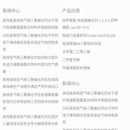
新闻中心
产品应用
高性能高效低气味三聚催化剂对于提
四甲基胍 有机碱催化剂 1,1,3,3-四甲
升高端聚氨酯复合材料环保级别效能
基胍 cas 80-70-6
分析高效低气味三聚催化剂在不同环
粘结力改善助剂nt add as3228.pdf
境下维持催化性能且保证气味控制表
低游离度tdi三聚体的合成
现
五甲基二乙烯三胺
高效低气味三聚催化剂如何助力提升
二甲基苄胺
轨道交通聚氨酯内饰件的室内空气质
甲基单胺防护措施
量
使用高效低气味三聚催化剂优化高回
新闻中心
弹海绵生产流程并满足严苛环保出口
高性能高效低气味三聚催化剂对于提
高效低气味三聚催化剂在处理聚氨酯
升高端聚氨酯复合材料环保级别效能
软泡内芯异味去除工艺的技术应用指
分析高效低气味三聚催化剂在不同环
导
境下维持催化性能且保证气味控制表
高性能高效低气味三聚催化剂在提升
现
儿童泡沫玩具安全性与触感表现分析