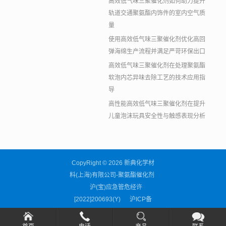
高效低气味三聚催化剂如何助力提升
轨道交通聚氨酯内饰件的室内空气质
量
使用高效低气味三聚催化剂优化高回
弹海绵生产流程并满足严苛环保出口
高效低气味三聚催化剂在处理聚氨酯
软泡内芯异味去除工艺的技术应用指
导
高性能高效低气味三聚催化剂在提升
儿童泡沫玩具安全性与触感表现分析
CopyRight © 2026 新典化学材
料(上海)有限公司-聚氨酯催化剂
沪(宝)应急管危经许
[2022]200693(Y)
沪ICP备
11038676号-59