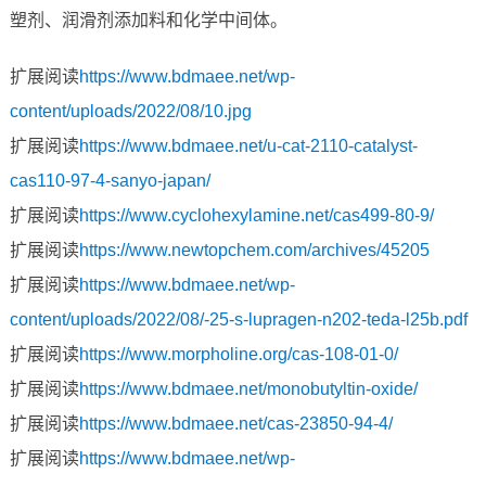
塑剂、润滑剂添加料和化学中间体。
扩展阅读
https://www.bdmaee.net/wp-
content/uploads/2022/08/10.jpg
扩展阅读
https://www.bdmaee.net/u-cat-2110-catalyst-
cas110-97-4-sanyo-japan/
扩展阅读
https://www.cyclohexylamine.net/cas499-80-9/
扩展阅读
https://www.newtopchem.com/archives/45205
扩展阅读
https://www.bdmaee.net/wp-
content/uploads/2022/08/-25-s-lupragen-n202-teda-l25b.pdf
扩展阅读
https://www.morpholine.org/cas-108-01-0/
扩展阅读
https://www.bdmaee.net/monobutyltin-oxide/
扩展阅读
https://www.bdmaee.net/cas-23850-94-4/
扩展阅读
https://www.bdmaee.net/wp-