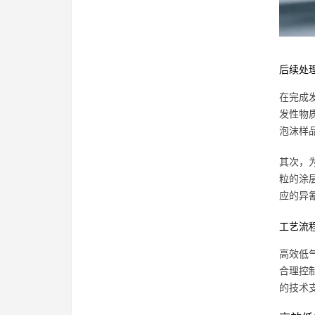
后续处
在完成
发性物
泡沫样
其次，
粒的涂
应的异
工艺流
高效低
合理控
的技术