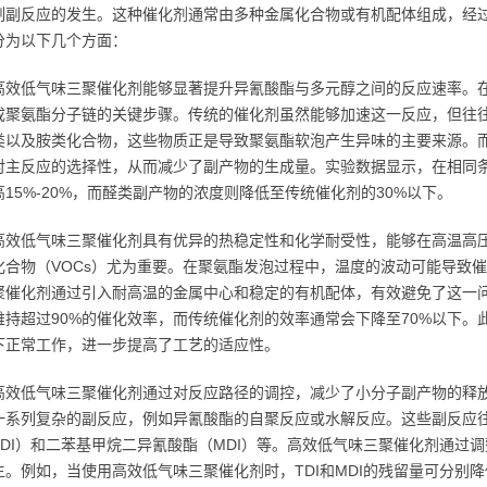
制副反应的发生。这种催化剂通常由多种金属化合物或有机配体组成，经
分为以下几个方面：
高效低气味三聚催化剂能够显著提升异氰酸酯与多元醇之间的反应速率。
成聚氨酯分子链的关键步骤。传统的催化剂虽然能够加速这一反应，但往
类以及胺类化合物，这些物质正是导致聚氨酯软泡产生异味的主要来源。
对主反应的选择性，从而减少了副产物的生成量。实验数据显示，在相同
15%-20%，而醛类副产物的浓度则降低至传统催化剂的30%以下。
高效低气味三聚催化剂具有优异的热稳定性和化学耐受性，能够在高温高
化合物（VOCs）尤为重要。在聚氨酯发泡过程中，温度的波动可能导致
聚催化剂通过引入耐高温的金属中心和稳定的有机配体，有效避免了这一问
维持超过90%的催化效率，而传统催化剂的效率通常会下降至70%以下
下正常工作，进一步提高了工艺的适应性。
高效低气味三聚催化剂通过对反应路径的调控，减少了小分子副产物的释
一系列复杂的副反应，例如异氰酸酯的自聚反应或水解反应。这些副反应
TDI）和二苯基甲烷二异氰酸酯（MDI）等。高效低气味三聚催化剂通过
生。例如，当使用高效低气味三聚催化剂时，TDI和MDI的残留量可分别降