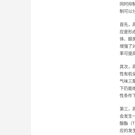
同时抑
制可以
首先，
应是形
体、醛
增强了
率可提高
其次，
性有机
气味三
下仍能
性条件
第三，
会发生
酸酯（
应的发