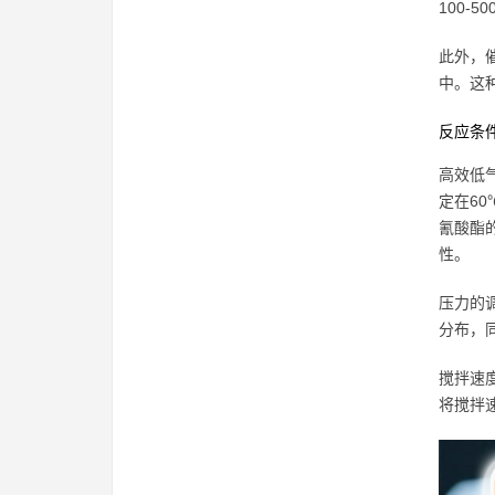
100
此外，
中。这
反应条
高效低
定在6
氰酸酯
性。
压力的
分布，
搅拌速
将搅拌