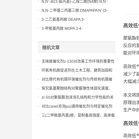
N,N’-双(3-氨丙基)-乙撑二胺(N4胺) N,N’-
Bis(3-aminopropyl)-ethylenediamine CAS
N,N-二甲基二丙基三胺 DMAPAPA N’-[3-
No10563-26-5
(dimethylamino)propyllpropane-1,3-
3-二乙氨基丙胺 DEAPA 3-
高效低
diamine CAS No10563-29-8
(Diethylamino)propylamine CAS No 104-
3-甲氧基丙胺 MOPA 3-4-
78-9
Methoxypropylamine CAS No 5332-73-0
聚氨酯
反应的
随机文章
能对环
无味胺催化剂z-130对改善工作环境的重要性
高效低
环氧有机胺促进剂在土木工程、建筑加固和
减少了
工业维修领域中的应用实践与案例分析
对比替代有机锡环保催化剂与传统有机锡催
大幅减
化剂的性能特点与环保优势
探究氨基聚醚结构对聚脲弹性体固化速度、
本文将
硬度和力学性能的影响机制
zr-50对聚氨酯泡沫泡孔结构和力学性能的关
原理出
键影响。
对比case(非泡pu)通用催化剂与特定催化剂
生产中
在不同case应用中的性能差异
三(二甲胺基丙基)胺，是制备高强度、高承载
力聚氨酯泡沫的关键
高效低
高效低