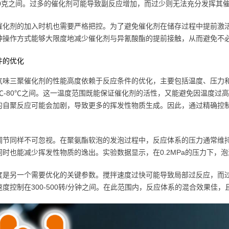
-500克之间。过多的催化剂可能导致副反应增加，而过少则无法充分发挥其
催化剂的加入时机也需要严格把控。为了避免催化剂在储存过程中提前激
种操作方式能够大限度地减少催化剂与异氰酸酯的提前接触，从而避免不
件的优化
气味三聚催化剂的性能高度依赖于反应条件的优化，主要包括温度、压力
0℃-80℃之间。这一温度范围既能保证催化剂的活性，又能避免因温度过
的自聚反应可能会加剧，导致更多的挥发性物质生成。因此，通过精确控
调节同样不可忽视。在聚氨酯软泡的发泡过程中，反应体系的压力通常维持在0
同时也能减少挥发性物质的逸出。实验数据显示，在0.2MPa的压力下，
度是另一个需要优化的关键参数。搅拌速度过快可能导致局部过反应，而
速度控制在300-500转/分钟之间。在此范围内，反应体系的混合效果佳