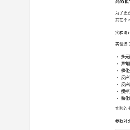
高效低
为了更
其在不
实验设
实验选
多元
异氰
催化
反应
反应
搅拌
熟化
实验的
参数对