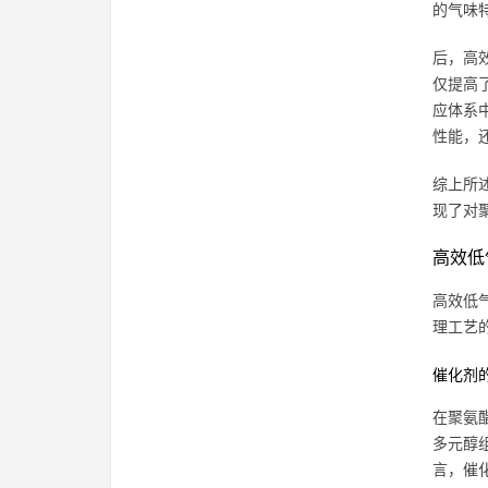
的气味
后，高
仅提高
应体系
性能，
综上所
现了对
高效低
高效低
理工艺
催化剂
在聚氨
多元醇
言，催