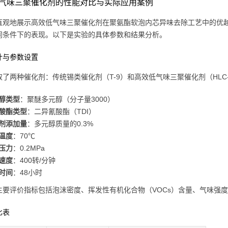
气味三聚催化剂的性能对比与实际应用案例
直观地展示高效低气味三聚催化剂在聚氨酯软泡内芯异味去除工艺中的优
同条件下的表现。以下是实验的具体参数和结果分析。
计与参数设置
取了两种催化剂：传统锡类催化剂（T-9）和高效低气味三聚催化剂（HLC-
醇类型
：聚醚多元醇（分子量3000）
酸酯类型
：二异氰酸酯（TDI）
剂添加量
：多元醇质量的0.3%
温度
：70℃
压力
：0.2MPa
速度
：400转/分钟
时间
：48小时
主要评价指标包括泡沫密度、挥发性有机化合物（VOCs）含量、气味强
比表