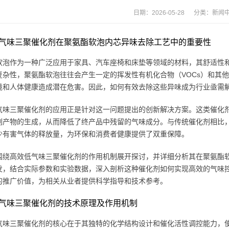
日期：2026-05-28 分类：
新闻
气味三聚催化剂在聚氨酯软泡内芯异味去除工艺中的重要性
软泡作为一种广泛应用于家具、汽车座椅和床垫等领域的材料，其舒适性
复杂性，聚氨酯软泡往往会产生一定的挥发性有机化合物（VOCs）和其
境和人体健康造成潜在危害。因此，如何有效去除这些异味成为行业亟需
气味三聚催化剂的应用正是针对这一问题提出的创新解决方案。这类催化
副产物的生成，从而降低了终产品中残留的气味成分。与传统催化剂相比
少有害气体的释放量，为环保和消费者健康提供了双重保障。
围绕高效低气味三聚催化剂的作用机制展开探讨，并详细分析其在聚氨酯
发，结合实际参数和实验数据，深入剖析这种催化剂如何实现高效的气味
的推广价值，为相关从业者提供科学指导和技术参考。
气味三聚催化剂的技术原理及作用机制
气味三聚催化剂的核心在于其独特的化学结构设计和催化活性调控能力，