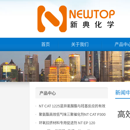
首页
关于我们
产品中
新闻
产品中心
NT CAT 1225是异氰酸酯与羟基反应的有效
高
催化剂
聚氨酯高效低气味三聚催化剂NT CAT P300
环氧拉挤材料专用促进剂 NT EP 120