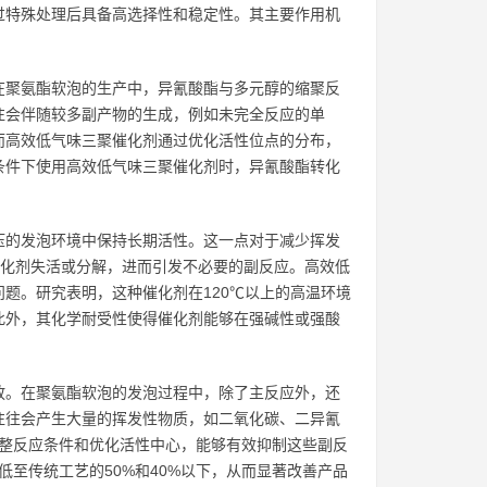
过特殊处理后具备高选择性和稳定性。其主要作用机
在聚氨酯软泡的生产中，异氰酸酯与多元醇的缩聚反
往会伴随较多副产物的生成，例如未完全反应的单
而高效低气味三聚催化剂通过优化活性位点的分布，
条件下使用高效低气味三聚催化剂时，异氰酸酯转化
压的发泡环境中保持长期活性。这一点对于减少挥发
催化剂失活或分解，进而引发不必要的副反应。高效低
题。研究表明，这种催化剂在120℃以上的高温环境
。此外，其化学耐受性使得催化剂能够在强碱性或强酸
放。在聚氨酯软泡的发泡过程中，除了主反应外，还
往往会产生大量的挥发性物质，如二氧化碳、二异氰
调整反应条件和优化活性中心，能够有效抑制这些副反
低至传统工艺的50%和40%以下，从而显著改善产品