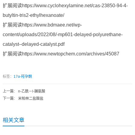
扩展阅读https://www.cyclohexylamine.net/cas-23850-94-4-
butyltin-tris2-ethylhexanoate/
扩展阅读https://www.bdmaee.net/wp-
content/uploads/2022/08/-mp601-delayed-polyurethane-
catalyst–delayed-catalyst.pdf
扩展阅读https://www.newtopchem.com/archives/45087
标签：
17α-羟孕酮
上一篇
：
n-乙酰－l-脯氨酸
下一篇
：
米帕林二盐酸盐
相关文章