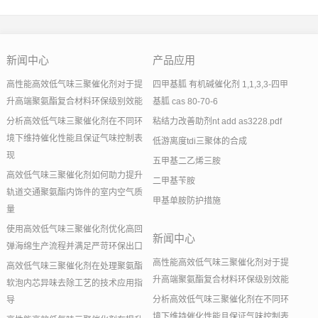
新闻中心
产品应用
高性能高效低气味三聚催化剂对于提
四甲基胍 有机碱催化剂 1,1,3,3-四甲
升高端聚氨酯复合材料环保级别效能
基胍 cas 80-70-6
分析高效低气味三聚催化剂在不同环
粘结力改善助剂nt add as3228.pdf
境下维持催化性能且保证气味控制表
低游离度tdi三聚体的合成
现
五甲基二乙烯三胺
高效低气味三聚催化剂如何助力提升
二甲基苄胺
轨道交通聚氨酯内饰件的室内空气质
甲基单胺防护措施
量
使用高效低气味三聚催化剂优化高回
新闻中心
弹海绵生产流程并满足严苛环保出口
高性能高效低气味三聚催化剂对于提
高效低气味三聚催化剂在处理聚氨酯
升高端聚氨酯复合材料环保级别效能
软泡内芯异味去除工艺的技术应用指
分析高效低气味三聚催化剂在不同环
导
境下维持催化性能且保证气味控制表