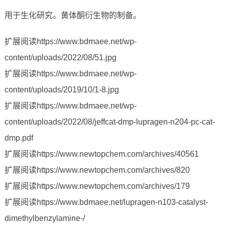
用于生化研究。黄体酮衍生物的制备。
扩展阅读https://www.bdmaee.net/wp-
content/uploads/2022/08/51.jpg
扩展阅读https://www.bdmaee.net/wp-
content/uploads/2019/10/1-8.jpg
扩展阅读https://www.bdmaee.net/wp-
content/uploads/2022/08/jeffcat-dmp-lupragen-n204-pc-cat-
dmp.pdf
扩展阅读https://www.newtopchem.com/archives/40561
扩展阅读https://www.newtopchem.com/archives/820
扩展阅读https://www.newtopchem.com/archives/179
扩展阅读https://www.bdmaee.net/lupragen-n103-catalyst-
dimethylbenzylamine-/