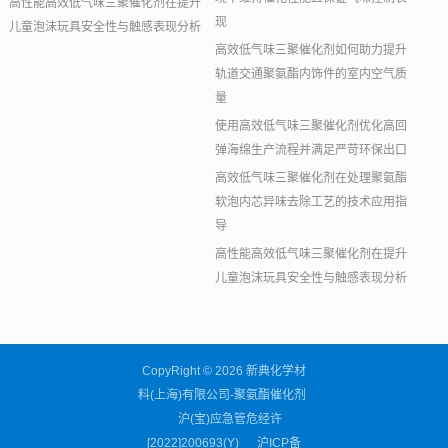
高性能高效低气味三聚催化剂在提升
现
儿童泡沫玩具安全性与触感表现分析
高效低气味三聚催化剂如何助力提升
轨道交通聚氨酯内饰件的室内空气质
量
使用高效低气味三聚催化剂优化高回
弹海绵生产流程并满足严苛环保出口
高效低气味三聚催化剂在处理聚氨酯
软泡内芯异味去除工艺的技术应用指
导
高性能高效低气味三聚催化剂在提升
儿童泡沫玩具安全性与触感表现分析
CopyRight © 2026 新典化学材
料(上海)有限公司-聚氨酯催化剂
沪(宝)应急管危经许
[2022]200693(Y)
沪ICP备