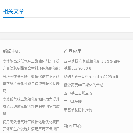
相关文章
新闻中心
产品应用
高性能高效低气味三聚催化剂对于提
四甲基胍 有机碱催化剂 1,1,3,3-四甲
升高端聚氨酯复合材料环保级别效能
基胍 cas 80-70-6
分析高效低气味三聚催化剂在不同环
粘结力改善助剂nt add as3228.pdf
境下维持催化性能且保证气味控制表
低游离度tdi三聚体的合成
现
五甲基二乙烯三胺
高效低气味三聚催化剂如何助力提升
二甲基苄胺
轨道交通聚氨酯内饰件的室内空气质
甲基单胺防护措施
量
使用高效低气味三聚催化剂优化高回
新闻中心
弹海绵生产流程并满足严苛环保出口