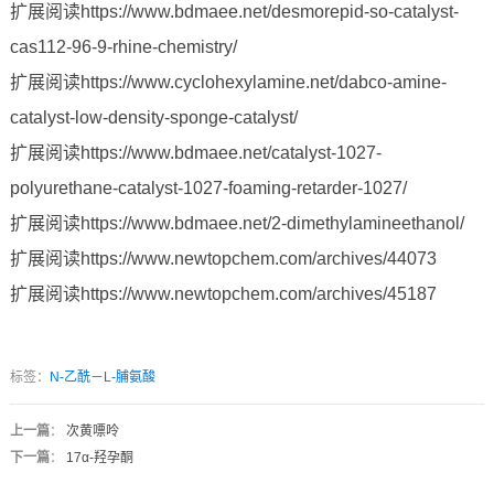
扩展阅读https://www.bdmaee.net/desmorepid-so-catalyst-
cas112-96-9-rhine-chemistry/
扩展阅读https://www.cyclohexylamine.net/dabco-amine-
catalyst-low-density-sponge-catalyst/
扩展阅读https://www.bdmaee.net/catalyst-1027-
polyurethane-catalyst-1027-foaming-retarder-1027/
扩展阅读https://www.bdmaee.net/2-dimethylamineethanol/
扩展阅读https://www.newtopchem.com/archives/44073
扩展阅读https://www.newtopchem.com/archives/45187
标签：
N-乙酰－L-脯氨酸
上一篇
：
次黄嘌呤
下一篇
：
17α-羟孕酮