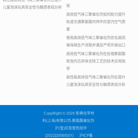
高性能高效低气味三聚催化剂在提升
现
儿童泡沫玩具安全性与触感表现分析
高效低气味三聚催化剂如何助力提升
轨道交通聚氨酯内饰件的室内空气质
量
使用高效低气味三聚催化剂优化高回
弹海绵生产流程并满足严苛环保出口
高效低气味三聚催化剂在处理聚氨酯
软泡内芯异味去除工艺的技术应用指
导
高性能高效低气味三聚催化剂在提升
儿童泡沫玩具安全性与触感表现分析
CopyRight © 2026 新典化学材
料(上海)有限公司-聚氨酯催化剂
沪(宝)应急管危经许
[2022]200693(Y)
沪ICP备