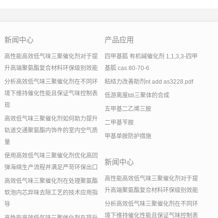
新闻中心
产品应用
高性能高效低气味三聚催化剂对于提
四甲基胍 有机碱催化剂 1,1,3,3-四甲
升高端聚氨酯复合材料环保级别效能
基胍 cas 80-70-6
分析高效低气味三聚催化剂在不同环
粘结力改善助剂nt add as3228.pdf
境下维持催化性能且保证气味控制表
低游离度tdi三聚体的合成
现
五甲基二乙烯三胺
高效低气味三聚催化剂如何助力提升
二甲基苄胺
轨道交通聚氨酯内饰件的室内空气质
甲基单胺防护措施
量
使用高效低气味三聚催化剂优化高回
新闻中心
弹海绵生产流程并满足严苛环保出口
高性能高效低气味三聚催化剂对于提
高效低气味三聚催化剂在处理聚氨酯
升高端聚氨酯复合材料环保级别效能
软泡内芯异味去除工艺的技术应用指
分析高效低气味三聚催化剂在不同环
导
境下维持催化性能且保证气味控制表