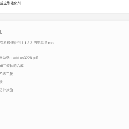
反应型催化剂
用
机碱催化剂 1,1,3,3-四甲基胍 cas
剂nt add as3228.pdf
tdi三聚体的合成
乙烯三胺
胺
防护措施