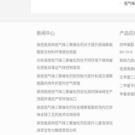
低气味
新闻中心
产品应
高性能高效低气味三聚催化剂对于提升高端聚氨
四甲基胍 有
酯复合材料环保级别效能
80-70-6
分析高效低气味三聚催化剂在不同环境下维持催
粘结力改善助
化性能且保证气味控制表现
低游离度
高效低气味三聚催化剂如何助力提升轨道交通聚
五甲基二
氨酯内饰件的室内空气质量
二甲基苄
使用高效低气味三聚催化剂优化高回弹海绵生产
甲基单胺
流程并满足严苛环保出口
高效低气味三聚催化剂在处理聚氨酯软泡内芯异
味去除工艺的技术应用指导
高性能高效低气味三聚催化剂在提升儿童泡沫玩
具安全性与触感表现分析