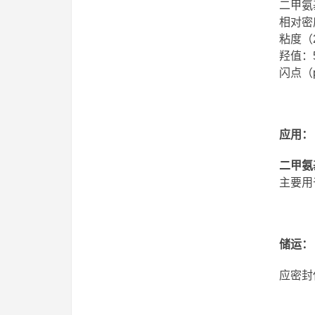
二甲氨
相对密度
粘度（2
羟值：5
闪点（p
应用
：
二甲氨
主要用
储运
：
应密封