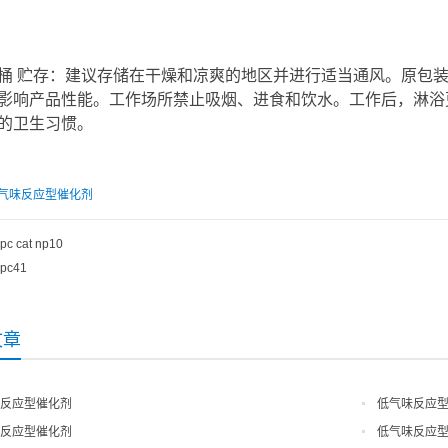
kg/桶 贮存：建议存储在干燥和凉爽的地区并进行适当通风。原
影响产品性能。工作场所禁止吸烟、进食和饮水。工作后，淋浴
的卫生习惯。
气味反应型催化剂
pc cat np10
pc41
文章
反应型催化剂
低气味反应
反应型催化剂
低气味反应