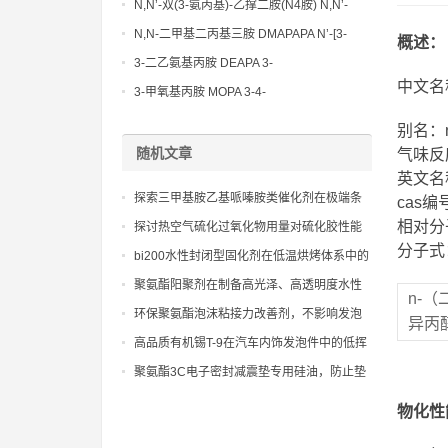
N,N’-双(3-氨丙基)-乙撑二胺(N4胺) N,N’-
Bis(3-aminopropyl)-ethylenediamine CAS
N,N-二甲基二丙基三胺 DMAPAPA N’-[3-
概述：
No10563-26-5
(dimethylamino)propyllpropane-1,3-
3-二乙氨基丙胺 DEAPA 3-
diamine CAS No10563-29-8
中文名
(Diethylamino)propylamine CAS No 104-
3-甲氧基丙胺 MOPA 3-4-
78-9
Methoxypropylamine CAS No 5332-73-0
别名：n
随机文章
气味反
英文名称：n
探索三甲基胺乙基哌嗪胺类催化剂在极端条
cas编号
件下的稳定性和可靠性
相对分子
探讨热空气硫化过氧化物用量对硫化胶性能
分子式：
的影响
bi200水性封闭型固化剂在低温烘烤体系中的
应用
聚氨酯阳聚剂在制备高光泽、高透明度水性
n-
聚氨酯涂料中的关键作用
环保聚氨酯泡沫粘接力改善剂，不影响发泡
异丙
倍率，提升管道保温层的整体稳定性
高品质有机锡T-9在汽车内饰发泡件中的低挥
发性表现及符合环保检测的标准
聚氨酯3C电子密封减震垫专用硅油，防止垫
片因受热产生形变，保护内部核心架构
物化性