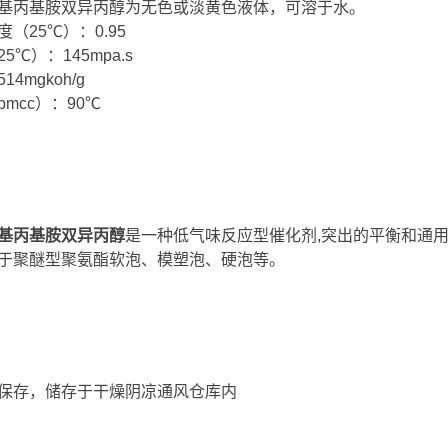
基丙基胺双异丙醇为无色或淡黄色液体，可溶于水。
（25℃）：0.95
5℃）：145mpa.s
14mgkoh/g
mcc）：90℃
基丙基胺双异丙醇
是一种低气味反应型催化剂,突出的平衡和通用
于聚醚型聚氨酯软泡、模塑泡、硬泡等。
保存，储存于干燥阴凉通风仓库内