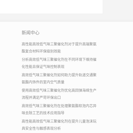
新闻中心
高性能高效低气味三聚催化剂对于提升高端聚氨
酯复合材料环保级别效能
分析高效低气味三聚催化剂在不同环境下维持催
化性能且保证气味控制表现
高效低气味三聚催化剂如何助力提升轨道交通聚
氨酯内饰件的室内空气质量
使用高效低气味三聚催化剂优化高回弹海绵生产
流程并满足严苛环保出口
高效低气味三聚催化剂在处理聚氨酯软泡内芯异
味去除工艺的技术应用指导
高性能高效低气味三聚催化剂在提升儿童泡沫玩
具安全性与触感表现分析