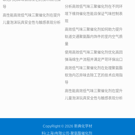
分析高效低气味三聚催化剂在不同环
导
境下维持催化性能且保证气味控制表
高性能高效低气味三聚催化剂在提升
现
儿童泡沫玩具安全性与触感表现分析
高效低气味三聚催化剂如何助力提升
轨道交通聚氨酯内饰件的室内空气质
量
使用高效低气味三聚催化剂优化高回
弹海绵生产流程并满足严苛环保出口
高效低气味三聚催化剂在处理聚氨酯
软泡内芯异味去除工艺的技术应用指
导
高性能高效低气味三聚催化剂在提升
儿童泡沫玩具安全性与触感表现分析
CopyRight © 2026 新典化学材
料(上海)有限公司-聚氨酯催化剂