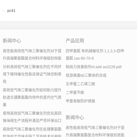
pc41
新闻中心
产品应用
高性能高效低气味三聚催化剂对于提
四甲基胍 有机碱催化剂 1,1,3,3-四甲
升高端聚氨酯复合材料环保级别效能
基胍 cas 80-70-6
分析高效低气味三聚催化剂在不同环
粘结力改善助剂nt add as3228.pdf
境下维持催化性能且保证气味控制表
低游离度tdi三聚体的合成
现
五甲基二乙烯三胺
高效低气味三聚催化剂如何助力提升
二甲基苄胺
轨道交通聚氨酯内饰件的室内空气质
甲基单胺防护措施
量
使用高效低气味三聚催化剂优化高回
新闻中心
弹海绵生产流程并满足严苛环保出口
高性能高效低气味三聚催化剂对于提
高效低气味三聚催化剂在处理聚氨酯
升高端聚氨酯复合材料环保级别效能
软泡内芯异味去除工艺的技术应用指