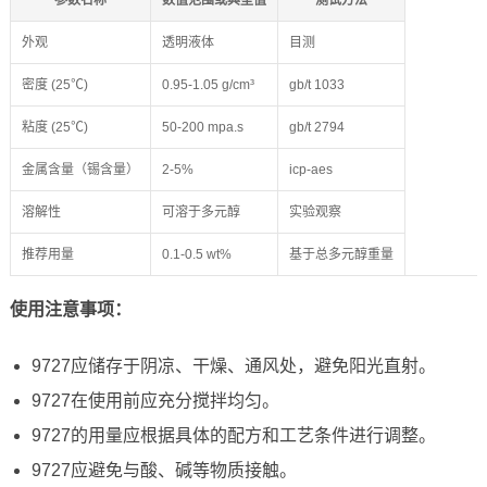
参数名称
数值范围或典型值
测试方法
外观
透明液体
目测
密度 (25℃)
0.95-1.05 g/cm³
gb/t 1033
粘度 (25℃)
50-200 mpa.s
gb/t 2794
金属含量（锡含量）
2-5%
icp-aes
溶解性
可溶于多元醇
实验观察
推荐用量
0.1-0.5 wt%
基于总多元醇重量
使用注意事项：
9727应储存于阴凉、干燥、通风处，避免阳光直射。
9727在使用前应充分搅拌均匀。
9727的用量应根据具体的配方和工艺条件进行调整。
9727应避免与酸、碱等物质接触。