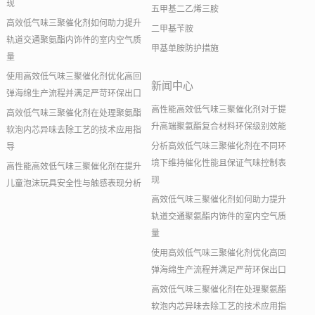
现
五甲基二乙烯三胺
高效低气味三聚催化剂如何助力提升
二甲基苄胺
轨道交通聚氨酯内饰件的室内空气质
甲基单胺防护措施
量
使用高效低气味三聚催化剂优化高回
新闻中心
弹海绵生产流程并满足严苛环保出口
高性能高效低气味三聚催化剂对于提
高效低气味三聚催化剂在处理聚氨酯
升高端聚氨酯复合材料环保级别效能
软泡内芯异味去除工艺的技术应用指
分析高效低气味三聚催化剂在不同环
导
境下维持催化性能且保证气味控制表
高性能高效低气味三聚催化剂在提升
现
儿童泡沫玩具安全性与触感表现分析
高效低气味三聚催化剂如何助力提升
轨道交通聚氨酯内饰件的室内空气质
量
使用高效低气味三聚催化剂优化高回
弹海绵生产流程并满足严苛环保出口
高效低气味三聚催化剂在处理聚氨酯
软泡内芯异味去除工艺的技术应用指