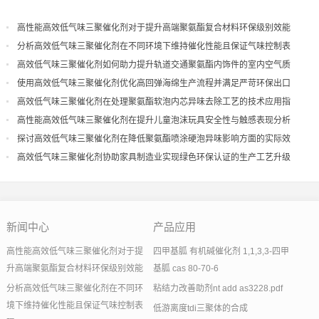
高性能高效低气味三聚催化剂对于提升高端聚氨酯复合材料环保级别效能
分析高效低气味三聚催化剂在不同环境下维持催化性能且保证气味控制表
现
高效低气味三聚催化剂如何助力提升轨道交通聚氨酯内饰件的室内空气质
量
使用高效低气味三聚催化剂优化高回弹海绵生产流程并满足严苛环保出口
高效低气味三聚催化剂在处理聚氨酯软泡内芯异味去除工艺的技术应用指
导
高性能高效低气味三聚催化剂在提升儿童泡沫玩具安全性与触感表现分析
探讨高效低气味三聚催化剂在降低聚氨酯喷涂硬泡异味影响方面的实际效
果
高效低气味三聚催化剂协助家具制造业实现绿色环保认证的生产工艺升级
新闻中心
产品应用
高性能高效低气味三聚催化剂对于提
四甲基胍 有机碱催化剂 1,1,3,3-四甲
升高端聚氨酯复合材料环保级别效能
基胍 cas 80-70-6
分析高效低气味三聚催化剂在不同环
粘结力改善助剂nt add as3228.pdf
境下维持催化性能且保证气味控制表
低游离度tdi三聚体的合成