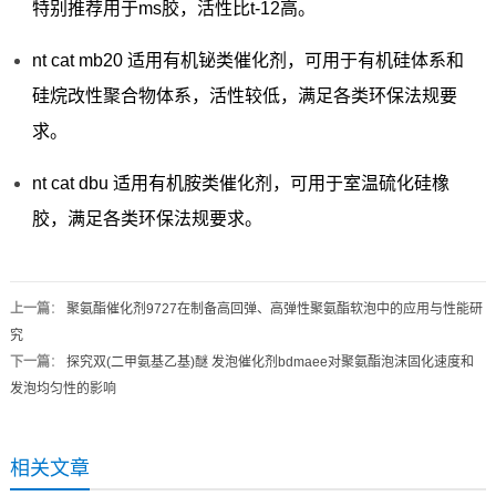
特别推荐用于ms胶，活性比t-12高。
nt cat mb20 适用有机铋类催化剂，可用于有机硅体系和
硅烷改性聚合物体系，活性较低，满足各类环保法规要
求。
nt cat dbu 适用有机胺类催化剂，可用于室温硫化硅橡
胶，满足各类环保法规要求。
上一篇
：
聚氨酯催化剂9727在制备高回弹、高弹性聚氨酯软泡中的应用与性能研
究
下一篇
：
探究双(二甲氨基乙基)醚 发泡催化剂bdmaee对聚氨酯泡沫固化速度和
发泡均匀性的影响
相关文章