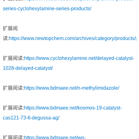
series-cyclohexylamine-series-products/
扩展阅
读:
https://www.newtopchem.com/archives/category/products/
扩展阅读:
https://www.cyclohexylamine.net/delayed-catalyst-
1028-delayed-catalyst/
扩展阅读:
https://www.bdmaee.net/n-methylimidazole/
扩展阅读:
https://www.bdmaee.net/kosmos-19-catalyst-
cas121-73-6-degussa-ag/
扩展阅读:
https://www.bdmaee.net/wp-