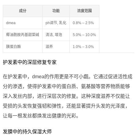
成分
功能
浓度范围
dmea
ph调节, 乳化
0.8% – 2.5%
椰油酰胺丙基甜菜碱
清洁, 增泡
5.0% – 10.0%
胰蛋白酶
滋养
1.0% – 3.0%
护发素中的深层修复专家
在护发素中，dmea的作用更是不可小觑。它通过促进活性成
分的渗透，使得护发素中的蛋白质、氨基酸等营养物质能够
深入发丝内部，进行深层次的修复。这种深度滋养不仅能让
受损的头发恢复强韧和弹性，还能显著提升头发的光泽度，
让每一根发丝都焕发出健康的光彩。
发膜中的持久保湿大师