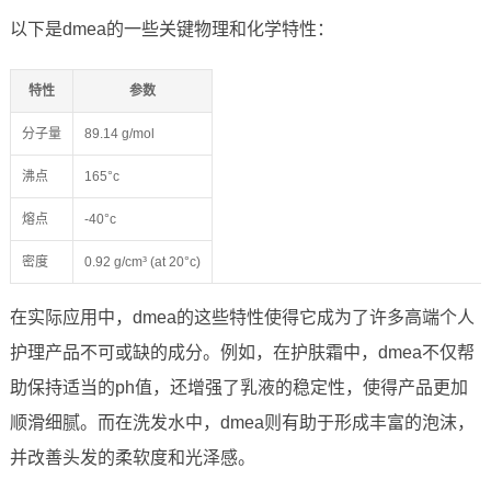
以下是dmea的一些关键物理和化学特性：
特性
参数
分子量
89.14 g/mol
沸点
165°c
熔点
-40°c
密度
0.92 g/cm³ (at 20°c)
在实际应用中，dmea的这些特性使得它成为了许多高端个人
护理产品不可或缺的成分。例如，在护肤霜中，dmea不仅帮
助保持适当的ph值，还增强了乳液的稳定性，使得产品更加
顺滑细腻。而在洗发水中，dmea则有助于形成丰富的泡沫，
并改善头发的柔软度和光泽感。