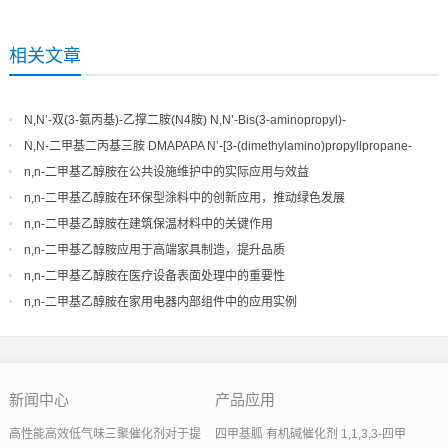
相关文章
N,N’-双(3-氨丙基)-乙撑二胺(N4胺) N,N’-Bis(3-aminopropyl)-
ethylenediamine CAS No10563-26-5
N,N-二甲基二丙基三胺 DMAPAPA N’-[3-(dimethylamino)propyllpropane-
1,3-diamine CAS No10563-29-8
n,n-二甲基乙醇胺在公共设施维护中的实际应用与效益
n,n-二甲基乙醇胺在环保型涂料中的创新应用，推动绿色发展
n,n-二甲基乙醇胺在建筑保温材料中的关键作用
n,n-二甲基乙醇胺应用于高端家具制造，提升品质
n,n-二甲基乙醇胺在医疗设备表面处理中的重要性
n,n-二甲基乙醇胺在家用电器内部组件中的应用实例
新闻中心
产品应用
高性能高效低气味三聚催化剂对于提
四甲基胍 有机碱催化剂 1,1,3,3-四甲