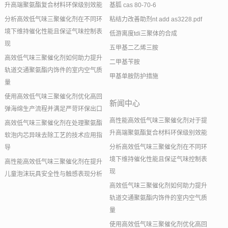
升高端聚氨酯复合材料环保级别效能
基胍 cas 80-70-6
分析高效低气味三聚催化剂在不同环
粘结力改善助剂nt add as3228.pdf
境下维持催化性能且保证气味控制表
低游离度tdi三聚体的合成
现
五甲基二乙烯三胺
高效低气味三聚催化剂如何助力提升
二甲基苄胺
轨道交通聚氨酯内饰件的室内空气质
甲基单胺防护措施
量
使用高效低气味三聚催化剂优化高回
新闻中心
弹海绵生产流程并满足严苛环保出口
高性能高效低气味三聚催化剂对于提
高效低气味三聚催化剂在处理聚氨酯
升高端聚氨酯复合材料环保级别效能
软泡内芯异味去除工艺的技术应用指
分析高效低气味三聚催化剂在不同环
导
境下维持催化性能且保证气味控制表
高性能高效低气味三聚催化剂在提升
现
儿童泡沫玩具安全性与触感表现分析
高效低气味三聚催化剂如何助力提升
轨道交通聚氨酯内饰件的室内空气质
量
使用高效低气味三聚催化剂优化高回