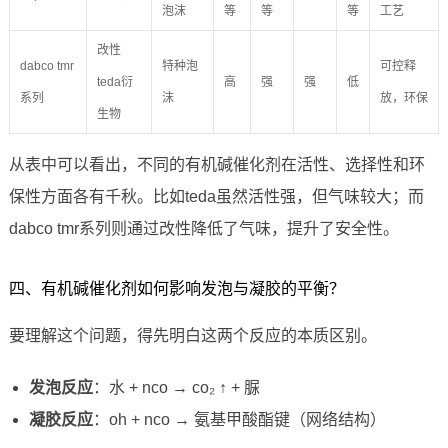
泡沫
等
等
等
工艺
改性
dabco tmr
特种泡
可控释
teda衍
高
强
强
低
系列
沫
放，环保
生物
从表中可以看出，不同的有机碱催化剂在活性、选择性和环
保性方面各有千秋。比如teda虽然活性强，但气味较大；而
dabco tmr系列则通过改性降低了气味，提升了安全性。
四、有机碱催化剂如何影响发泡与凝胶的平衡？
要理解这个问题，得先明白这两个反应的本质区别。
发泡反应
：水 + nco → co₂ ↑ + 脲
凝胶反应
：oh + nco → 氨基甲酸酯键（网络结构）