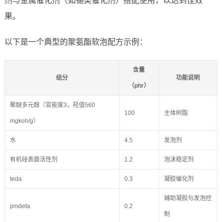
剂与金属催化剂（如锡类催化剂）搭配使用，以达到佳效
果。
以下是一个典型的聚氨酯软泡配方示例：
含量
组分
功能说明
（phr）
聚醚多元醇（官能度3，羟值560
100
主体树脂
mgkoh/g）
水
4.5
发泡剂
有机硅表面活性剂
1.2
泡沫稳定剂
teda
0.3
凝胶催化剂
辅助凝胶与发泡控
pmdeta
0.2
制