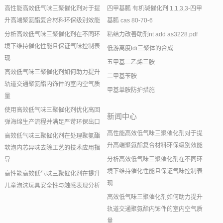
高性能高效低气味三聚催化剂对于提
四甲基胍 有机碱催化剂 1,1,3,3-四甲
升高端聚氨酯复合材料环保级别效能
基胍 cas 80-70-6
分析高效低气味三聚催化剂在不同环
粘结力改善助剂nt add as3228.pdf
境下维持催化性能且保证气味控制表
低游离度tdi三聚体的合成
现
五甲基二乙烯三胺
高效低气味三聚催化剂如何助力提升
二甲基苄胺
轨道交通聚氨酯内饰件的室内空气质
甲基单胺防护措施
量
使用高效低气味三聚催化剂优化高回
新闻中心
弹海绵生产流程并满足严苛环保出口
高性能高效低气味三聚催化剂对于提
高效低气味三聚催化剂在处理聚氨酯
升高端聚氨酯复合材料环保级别效能
软泡内芯异味去除工艺的技术应用指
分析高效低气味三聚催化剂在不同环
导
境下维持催化性能且保证气味控制表
高性能高效低气味三聚催化剂在提升
现
儿童泡沫玩具安全性与触感表现分析
高效低气味三聚催化剂如何助力提升
轨道交通聚氨酯内饰件的室内空气质
量