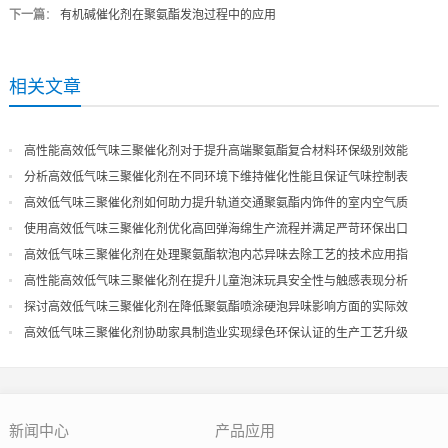
下一篇
：
有机碱催化剂在聚氨酯发泡过程中的应用
相关文章
高性能高效低气味三聚催化剂对于提升高端聚氨酯复合材料环保级别效能
分析高效低气味三聚催化剂在不同环境下维持催化性能且保证气味控制表
现
高效低气味三聚催化剂如何助力提升轨道交通聚氨酯内饰件的室内空气质
量
使用高效低气味三聚催化剂优化高回弹海绵生产流程并满足严苛环保出口
高效低气味三聚催化剂在处理聚氨酯软泡内芯异味去除工艺的技术应用指
导
高性能高效低气味三聚催化剂在提升儿童泡沫玩具安全性与触感表现分析
探讨高效低气味三聚催化剂在降低聚氨酯喷涂硬泡异味影响方面的实际效
果
高效低气味三聚催化剂协助家具制造业实现绿色环保认证的生产工艺升级
新闻中心
产品应用