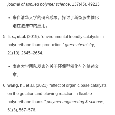
journal of applied polymer science
, 137(45), 49213.
来自清华大学的研究成果，探讨了新型胺类催化
剂在泡沫中的应用。
li, x., et al.
(2019). “environmental friendly catalysts in
polyurethane foam production.”
green chemistry
,
21(10), 2645–2654.
南京大学团队发表的关于环保型催化剂的综述文
章。
wang, h., et al.
(2021). “effect of organic base catalysts
on the gelation and blowing reaction in flexible
polyurethane foams.”
polymer engineering & science
,
61(3), 567–576.