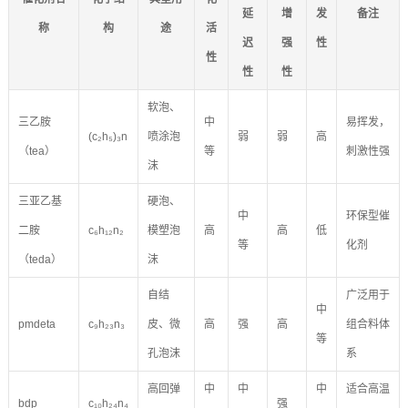
延
增
发
备注
称
构
途
活
迟
强
性
性
性
性
软泡、
三乙胺
中
易挥发，
(c₂h₅)₃n
喷涂泡
弱
弱
高
（tea）
等
刺激性强
沫
三亚乙基
硬泡、
中
环保型催
二胺
c₆h₁₂n₂
模塑泡
高
高
低
等
化剂
（teda）
沫
自结
广泛用于
中
pmdeta
c₉h₂₃n₃
皮、微
高
强
高
组合料体
等
孔泡沫
系
高回弹
中
中
中
适合高温
bdp
c₁₀h₂₄n₄
强