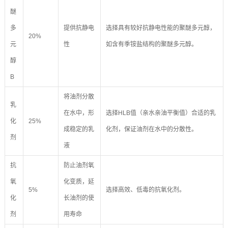
醚
多
提供抗静电
选择具有较好抗静电性能的聚醚多元醇，
20%
元
性
如含有季铵盐结构的聚醚多元醇。
醇
B
将油剂分散
乳
在水中，形
选择HLB值（亲水亲油平衡值）合适的乳
化
25%
成稳定的乳
化剂，保证油剂在水中的分散性。
剂
液
抗
防止油剂氧
氧
化变质，延
5%
选择高效、低毒的抗氧化剂。
化
长油剂的使
剂
用寿命