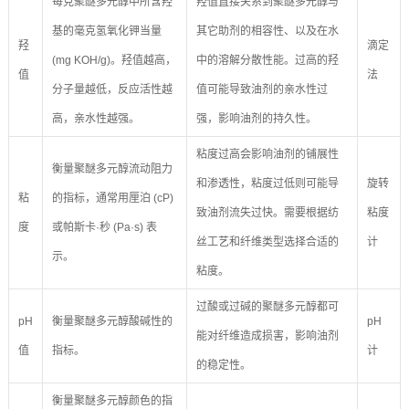
每克聚醚多元醇中所含羟
羟值直接关系到聚醚多元醇与
基的毫克氢氧化钾当量
其它助剂的相容性、以及在水
羟
滴定
(mg KOH/g)。羟值越高，
中的溶解分散性能。过高的羟
值
法
分子量越低，反应活性越
值可能导致油剂的亲水性过
高，亲水性越强。
强，影响油剂的持久性。
粘度过高会影响油剂的铺展性
衡量聚醚多元醇流动阻力
和渗透性，粘度过低则可能导
旋转
粘
的指标，通常用厘泊 (cP)
致油剂流失过快。需要根据纺
粘度
度
或帕斯卡·秒 (Pa·s) 表
丝工艺和纤维类型选择合适的
计
示。
粘度。
过酸或过碱的聚醚多元醇都可
pH
衡量聚醚多元醇酸碱性的
pH
能对纤维造成损害，影响油剂
值
指标。
计
的稳定性。
衡量聚醚多元醇颜色的指