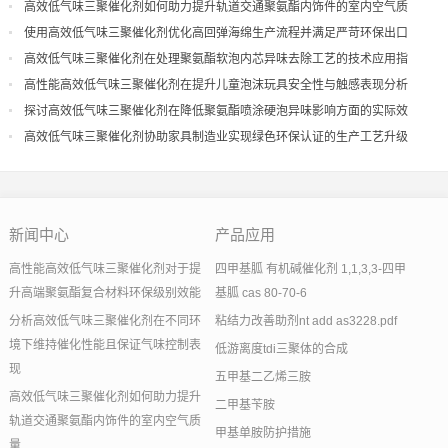
现
高效低气味三聚催化剂如何助力提升轨道交通聚氨酯内饰件的室内空气质
量
使用高效低气味三聚催化剂优化高回弹海绵生产流程并满足严苛环保出口
高效低气味三聚催化剂在处理聚氨酯软泡内芯异味去除工艺的技术应用指
导
高性能高效低气味三聚催化剂在提升儿童泡沫玩具安全性与触感表现分析
探讨高效低气味三聚催化剂在降低聚氨酯喷涂硬泡异味影响方面的实际效
果
高效低气味三聚催化剂协助家具制造业实现绿色环保认证的生产工艺升级
新闻中心
产品应用
高性能高效低气味三聚催化剂对于提
四甲基胍 有机碱催化剂 1,1,3,3-四甲
升高端聚氨酯复合材料环保级别效能
基胍 cas 80-70-6
分析高效低气味三聚催化剂在不同环
粘结力改善助剂nt add as3228.pdf
境下维持催化性能且保证气味控制表
低游离度tdi三聚体的合成
现
五甲基二乙烯三胺
高效低气味三聚催化剂如何助力提升
二甲基苄胺
轨道交通聚氨酯内饰件的室内空气质
甲基单胺防护措施
量