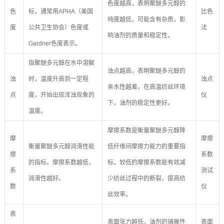
色度越高，表明聚醚多元醇的
色
标，通常用APHA（美国
比色
纯度越低，可能含有杂质，影
度
公共卫生协会）色度或
法
响油剂的质量和稳定性。
Gardner色度表示。
指聚醚多元醇在水中溶解
浊点越高，表明聚醚多元醇的
浊
时，温度升高到一定程
浊点
亲水性越差，在高温纺丝环境
点
度，开始出现浑浊现象的
仪
下，油剂的稳定性更好。
温度。
摩擦系数是衡量聚醚多元醇降
摩
摩擦
衡量聚醚多元醇润滑性能
低纤维间摩擦力能力的重要指
擦
系数
的指标。摩擦系数越低，
标。较低的摩擦系数能有效减
系
测试
润滑性越好。
少纺丝过程中的断裂，提高纺
数
仪
丝效率。
表
表面张力越低，油剂的铺展性
表面