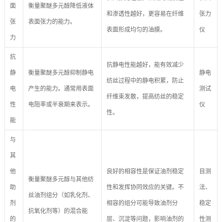
面
衡量聚醚多元醇降低液体
和渗透性越好，更容易在纤维
张力
张
表面张力的能力。
表面形成均匀的油膜。
仪
力
抗
抗静电性能越好，能有效减少
静
衡量聚醚多元醇抑制静电
静电
纺丝过程中的静电积累，防止
电
产生的能力。通常用表面
测试
纤维束发散，提高纺丝的稳定
性
电阻率或半衰期来表示。
仪
性。
能
与
其
他
良好的相容性是保证油剂稳定
目测
衡量聚醚多元醇与其他纺
助
性和发挥协同效应的关键。不
法、
丝油剂组分（如乳化剂、
剂
相容的组分可能导致油剂分
稳定
抗氧化剂等）的混合能
的
层、沉淀等问题，影响油剂的
性测