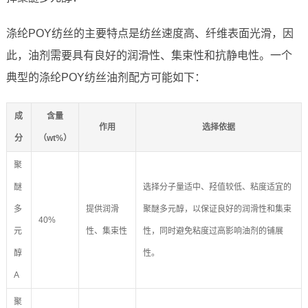
涤纶POY纺丝的主要特点是纺丝速度高、纤维表面光滑，因
此，油剂需要具有良好的润滑性、集束性和抗静电性。一个
典型的涤纶POY纺丝油剂配方可能如下：
成
含量
作用
选择依据
分
（wt%）
聚
醚
选择分子量适中、羟值较低、粘度适宜的
多
提供润滑
聚醚多元醇，以保证良好的润滑性和集束
40%
元
性、集束性
性，同时避免粘度过高影响油剂的铺展
醇
性。
A
聚