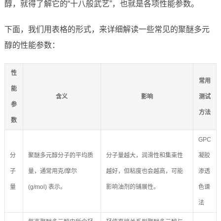
醇，就得了解它的“十八般武艺”，也就是各项性能参数。
下面，我们用表格的形式，来详细解读一些常见的聚醚多元
醇的性能参数：
性
常用
能
含义
影响
测试
参
方法
数
GPC
分
聚醚多元醇分子的平均质
分子量越大，润滑性和集束性
凝胶
子
量，通常用克/摩尔
越好，但粘度也会越高，可能
渗透
量
(g/mol) 表示。
影响油剂的铺展性。
色谱
法