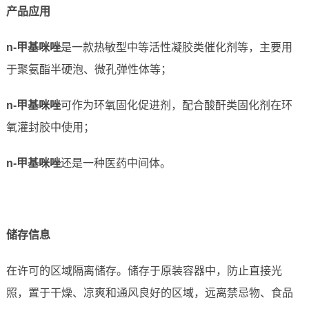
产品应用
n-甲基咪唑
是一款热敏型中等活性凝胶类催化剂等，主要用
于聚氨酯半硬泡、微孔弹性体等；
n-甲基咪唑
可作为环氧固化促进剂，配合酸酐类固化剂在环
氧灌封胶中使用；
n-甲基咪唑
还是一种医药中间体。
储存信息
在许可的区域隔离储存。储存于原装容器中，防止直接光
照，置于干燥、凉爽和通风良好的区域，远离禁忌物、食品