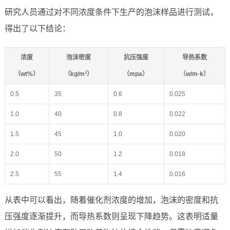
研究人员通过对不同浓度条件下生产的泡沫样品进行测试，
得出了以下结论：
浓度
泡沫密度
抗压强度
导热系数
（wt%）
（kg/m³）
（mpa）
（w/m·k）
0.5
35
0.6
0.025
1.0
40
0.8
0.022
1.5
45
1.0
0.020
2.0
50
1.2
0.018
2.5
55
1.4
0.016
从表中可以看出，随着催化剂浓度的增加，泡沫的密度和抗
压强度逐渐提升，而导热系数则呈现下降趋势。这表明适量