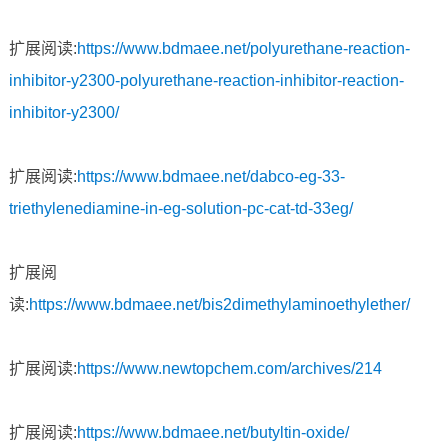
扩展阅读:
https://www.bdmaee.net/polyurethane-reaction-
inhibitor-y2300-polyurethane-reaction-inhibitor-reaction-
inhibitor-y2300/
扩展阅读:
https://www.bdmaee.net/dabco-eg-33-
triethylenediamine-in-eg-solution-pc-cat-td-33eg/
扩展阅
读:
https://www.bdmaee.net/bis2dimethylaminoethylether/
扩展阅读:
https://www.newtopchem.com/archives/214
扩展阅读:
https://www.bdmaee.net/butyltin-oxide/