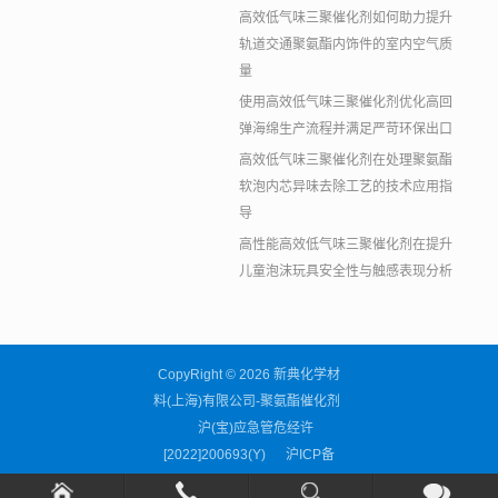
高效低气味三聚催化剂如何助力提升
轨道交通聚氨酯内饰件的室内空气质
量
使用高效低气味三聚催化剂优化高回
弹海绵生产流程并满足严苛环保出口
高效低气味三聚催化剂在处理聚氨酯
软泡内芯异味去除工艺的技术应用指
导
高性能高效低气味三聚催化剂在提升
儿童泡沫玩具安全性与触感表现分析
CopyRight © 2026 新典化学材
料(上海)有限公司-聚氨酯催化剂
沪(宝)应急管危经许
[2022]200693(Y)
沪ICP备
11038676号-59