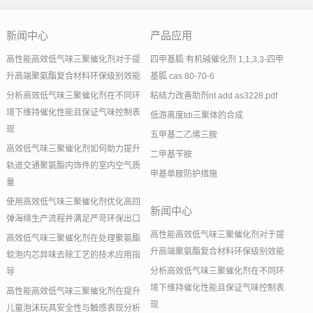
新闻中心
产品应用
高性能高效低气味三聚催化剂对于提
四甲基胍 有机碱催化剂 1,1,3,3-四甲
升高端聚氨酯复合材料环保级别效能
基胍 cas 80-70-6
分析高效低气味三聚催化剂在不同环
粘结力改善助剂nt add as3228.pdf
境下维持催化性能且保证气味控制表
低游离度tdi三聚体的合成
现
五甲基二乙烯三胺
高效低气味三聚催化剂如何助力提升
二甲基苄胺
轨道交通聚氨酯内饰件的室内空气质
甲基单胺防护措施
量
使用高效低气味三聚催化剂优化高回
新闻中心
弹海绵生产流程并满足严苛环保出口
高性能高效低气味三聚催化剂对于提
高效低气味三聚催化剂在处理聚氨酯
升高端聚氨酯复合材料环保级别效能
软泡内芯异味去除工艺的技术应用指
分析高效低气味三聚催化剂在不同环
导
境下维持催化性能且保证气味控制表
高性能高效低气味三聚催化剂在提升
现
儿童泡沫玩具安全性与触感表现分析