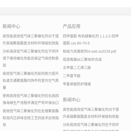
新闻中心
产品应用
高性能高效低气味三聚催化剂对于提
四甲基胍 有机碱催化剂 1,1,3,3-四甲
升高端聚氨酯复合材料环保级别效能
基胍 cas 80-70-6
分析高效低气味三聚催化剂在不同环
粘结力改善助剂nt add as3228.pdf
境下维持催化性能且保证气味控制表
低游离度tdi三聚体的合成
现
五甲基二乙烯三胺
高效低气味三聚催化剂如何助力提升
二甲基苄胺
轨道交通聚氨酯内饰件的室内空气质
甲基单胺防护措施
量
使用高效低气味三聚催化剂优化高回
新闻中心
弹海绵生产流程并满足严苛环保出口
高性能高效低气味三聚催化剂对于提
高效低气味三聚催化剂在处理聚氨酯
升高端聚氨酯复合材料环保级别效能
软泡内芯异味去除工艺的技术应用指
分析高效低气味三聚催化剂在不同环
导