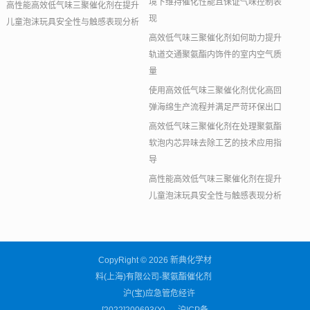
境下维持催化性能且保证气味控制表
高性能高效低气味三聚催化剂在提升
现
儿童泡沫玩具安全性与触感表现分析
高效低气味三聚催化剂如何助力提升
轨道交通聚氨酯内饰件的室内空气质
量
使用高效低气味三聚催化剂优化高回
弹海绵生产流程并满足严苛环保出口
高效低气味三聚催化剂在处理聚氨酯
软泡内芯异味去除工艺的技术应用指
导
高性能高效低气味三聚催化剂在提升
儿童泡沫玩具安全性与触感表现分析
CopyRight © 2026 新典化学材
料(上海)有限公司-聚氨酯催化剂
沪(宝)应急管危经许