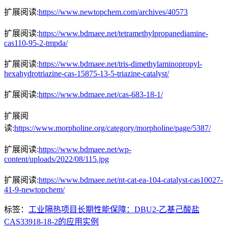
扩展阅读:
https://www.newtopchem.com/archives/40573
扩展阅读:
https://www.bdmaee.net/tetramethylpropanediamine-
cas110-95-2-tmpda/
扩展阅读:
https://www.bdmaee.net/tris-dimethylaminopropyl-
hexahydrotriazine-cas-15875-13-5-triazine-catalyst/
扩展阅读:
https://www.bdmaee.net/cas-683-18-1/
扩展阅
读:
https://www.morpholine.org/category/morpholine/page/5387/
扩展阅读:
https://www.bdmaee.net/wp-
content/uploads/2022/08/115.jpg
扩展阅读:
https://www.bdmaee.net/nt-cat-ea-104-catalyst-cas10027-
41-9-newtopchem/
标签：
工业隔热项目长期性能保障：DBU2-乙基己酸盐
CAS33918-18-2的应用实例