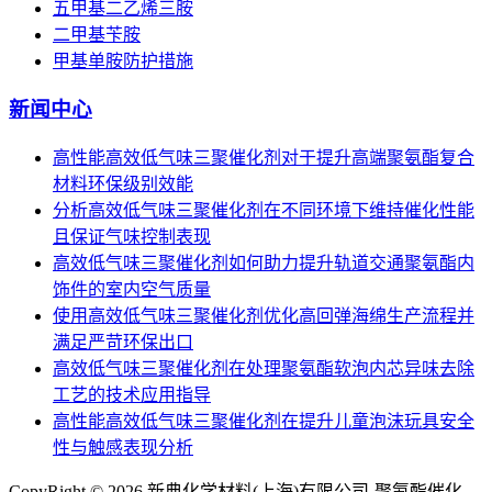
五甲基二乙烯三胺
二甲基苄胺
甲基单胺防护措施
新闻中心
高性能高效低气味三聚催化剂对于提升高端聚氨酯复合
材料环保级别效能
分析高效低气味三聚催化剂在不同环境下维持催化性能
且保证气味控制表现
高效低气味三聚催化剂如何助力提升轨道交通聚氨酯内
饰件的室内空气质量
使用高效低气味三聚催化剂优化高回弹海绵生产流程并
满足严苛环保出口
高效低气味三聚催化剂在处理聚氨酯软泡内芯异味去除
工艺的技术应用指导
高性能高效低气味三聚催化剂在提升儿童泡沫玩具安全
性与触感表现分析
CopyRight © 2026 新典化学材料(上海)有限公司-聚氨酯催化