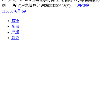
剂 沪(宝)应急管危经许[2022]200693(Y)
沪ICP备
11038676号-59
首页
电话
产品
联系