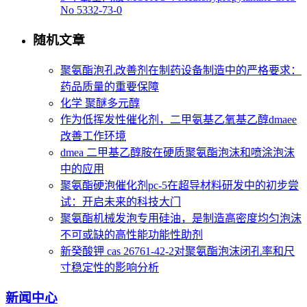
No 5332-73-0
随机文章
聚氨酯泡孔改善剂在制药设备制造中的严格要求：
药品质量的重要保障
化学 聚醚多元醇
作为低挥发性催化剂，二甲氨基乙氧基乙醇dmaee
改善工作环境
dmea 二甲基乙醇胺在硬质聚氨酯泡沫和喷涂泡沫
中的应用
聚氨酯硬泡催化剂pc-5在超导材料研发中的初步尝
试：开启未来的科技大门
聚氨酯机械发泡专用硅油，是制造高密度均匀泡沫
不可或缺的高性能功能性助剂
新癸酸钾 cas 26761-42-2对聚氨酯泡沫闭孔率和尺
寸稳定性的影响分析
新闻中心