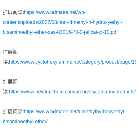
扩展阅读:
https://www.bdmaee.net/wp-
content/uploads/2022/08/nnn-trimethyl-n-hydroxyethyl-
bisaminoethyl-ether-cas-83016-70-0-jeffcat-zf-10.pdf
扩展阅
读:
https://www.cyclohexylamine.net/category/product/page/19/
扩展阅
读:
https://www.newtopchem.com/archives/category/products/
扩展阅读:
https://www.bdmaee.net/trimethylhydroxyethyl-
bisaminoethyl-ether/