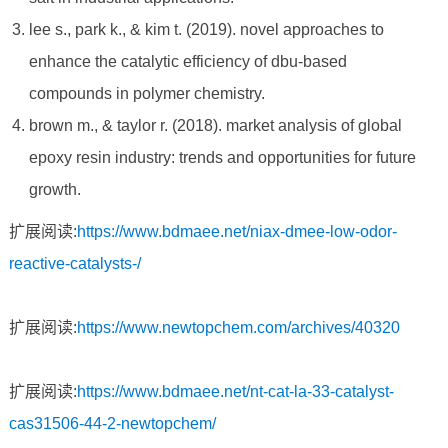
lee s., park k., & kim t. (2019). novel approaches to
enhance the catalytic efficiency of dbu-based
compounds in polymer chemistry.
brown m., & taylor r. (2018). market analysis of global
epoxy resin industry: trends and opportunities for future
growth.
扩展阅读:
https://www.bdmaee.net/niax-dmee-low-odor-
reactive-catalysts-/
扩展阅读:
https://www.newtopchem.com/archives/40320
扩展阅读:
https://www.bdmaee.net/nt-cat-la-33-catalyst-
cas31506-44-2-newtopchem/