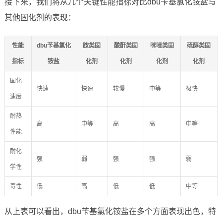
接下来，我们将从几个关键性能指标对比dbu苄基氯化铵盐与
其他固化剂的表现：
性能
dbu苄基氯化
胺类固
酸酐类固
咪唑类固
硫醇类固
指标
铵盐
化剂
化剂
化剂
化剂
固化
快速
快速
较慢
中等
极快
速度
耐热
高
中等
高
高
中等
性能
耐化
强
弱
强
强
弱
学性
毒性
低
高
低
低
中等
从上表可以看出，dbu苄基氯化铵盐在多个方面表现出色，特