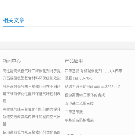
相关文章
新闻中心
产品应用
高性能高效低气味三聚催化剂对于提
四甲基胍 有机碱催化剂 1,1,3,3-四甲
升高端聚氨酯复合材料环保级别效能
基胍 cas 80-70-6
分析高效低气味三聚催化剂在不同环
粘结力改善助剂nt add as3228.pdf
境下维持催化性能且保证气味控制表
低游离度tdi三聚体的合成
现
五甲基二乙烯三胺
高效低气味三聚催化剂如何助力提升
二甲基苄胺
轨道交通聚氨酯内饰件的室内空气质
甲基单胺防护措施
量
使用高效低气味三聚催化剂优化高回