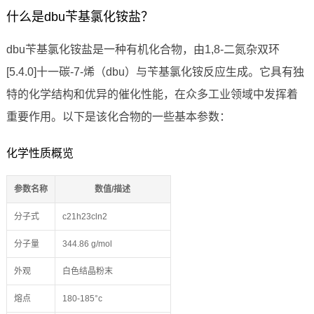
什么是dbu苄基氯化铵盐？
dbu苄基氯化铵盐是一种有机化合物，由1,8-二氮杂双环
[5.4.0]十一碳-7-烯（dbu）与苄基氯化铵反应生成。它具有独
特的化学结构和优异的催化性能，在众多工业领域中发挥着
重要作用。以下是该化合物的一些基本参数：
化学性质概览
参数名称
数值/描述
分子式
c21h23cln2
分子量
344.86 g/mol
外观
白色结晶粉末
熔点
180-185°c