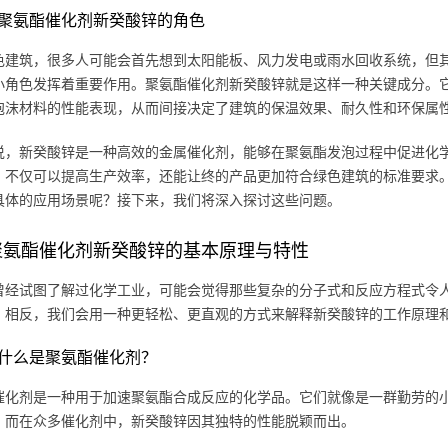
聚氨酯催化剂新癸酸锌的角色
色建筑，很多人可能会首先想到太阳能板、风力发电或雨水回收系统，但
小角色发挥着重要作用。聚氨酯催化剂新癸酸锌就是这样一种关键成分。
泡沫材料的性能表现，从而间接决定了建筑的保温效果、耐久性和环保属
说，新癸酸锌是一种高效的金属催化剂，能够在聚氨酯发泡过程中促进化
，不仅可以提高生产效率，还能让终的产品更加符合绿色建筑的标准要求
具体的应用场景呢？接下来，我们将深入探讨这些问题。
聚氨酯催化剂新癸酸锌的基本原理与特性
曾经试图了解过化学工业，可能会觉得那些复杂的分子式和反应方程式令
。相反，我们会用一种更轻松、更直观的方式来解释新癸酸锌的工作原理
什么是聚氨酯催化剂？
催化剂是一种用于加速聚氨酯合成反应的化学品。它们就像是一群勤劳的
。而在众多催化剂中，新癸酸锌因其独特的性能脱颖而出。