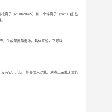
酸根离子（c10h20o2-）和一个锌离子（zn²⁺）组成。
容。
间的反应，生成聚氨酯泡沫。具体来说，它可以：
。没有它，乐队可能会陷入混乱，演奏出杂乱无章的