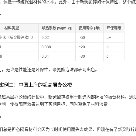
m·k)，远低于传统保温材料的水平。此外，由于新癸酸锌的环保特性，整
比
材料类型
导热系数 [w/(m·k)]
使用寿命 [年]
环保等级
泡沫（新癸酸锌催化）
0.02
>50
a+
沫
0.038
~20
b
棉
0.04
~30
c
到，无论是性能还是环保性，聚氨酯泡沫都表现出色。
案例二：中国上海的超高层办公楼
某超高层办公楼的建设中，新癸酸锌被用于制造内部隔墙的隔音材料。通
控制，使得隔音效果达到了预期目标，同时避免了材料浪费。
馈
我们总是担心隔音材料会因为长时间使用而失去效果，但现在有了新癸酸锌