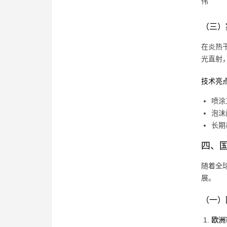
伟
（三）
在炎热
光直射
技术亮
喷涂
泡沫
长期
四、
随着全
展。
（一）
欧洲