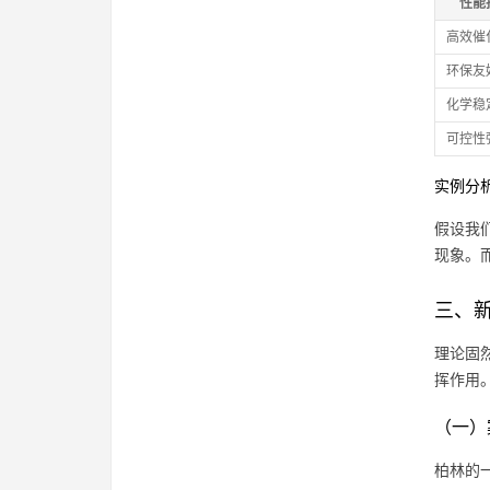
性能
高效催
环保友
化学稳
可控性
实例分
假设我
现象。
三、
理论固
挥作用
（一）
柏林的一