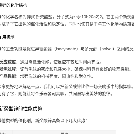
癸酸锌的化学结构
的化学名称为锌(ii)新癸酸盐，分子式为zn(c10h20o2)2。它由两个新癸
构赋予了它出色的催化活性和稳定性，同时也使其易于与其他化学物质兼
化作用机制
的主要功能是促进异氰酸酯（isocyanate）与多元醇（polyol）之
反应速度
：通过降低活化能，使反应在较短时间内完成。
发泡过程
：调节泡沫的密度和孔径大小，确保材料具有良好的物理性能。
产品性能
：增强泡沫的机械强度、隔热性和耐久性。
大家更好地理解这一点，我们可以把新癸酸锌比作一场交响乐中的指挥家
而有了它，则能让每个乐器各司其职，共同谱写出美妙的旋律。
新癸酸锌的性能优势
其他类型的催化剂，新癸酸锌具备以下几大优势：