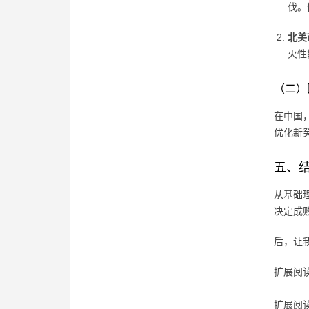
伐。
北美
火性
（二）
在中国
优化新
五、
从基础
决定成
后，让
扩展阅读
扩展阅读