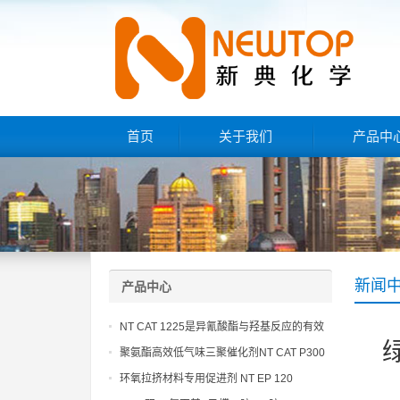
首页
关于我们
产品中
新闻
产品中心
NT CAT 1225是异氰酸酯与羟基反应的有效
催化剂
聚氨酯高效低气味三聚催化剂NT CAT P300
环氧拉挤材料专用促进剂 NT EP 120