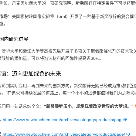
例如，丹麦奥尔堡大学的一项研究表明，新癸酸锌在特定条件下可以将聚
市场
：美国橡树岭国家实验室（ornl）开发了一种基于新癸酸锌的复合
能。
国内研究进展
，清华大学和浙江大学等高校先后开展了多项关于聚氨酯催化剂的技术攻
癸酸锌的添加量，可以将泡沫材料的回弹性提高近30%。
结语：迈向更加绿色的未来
理论到实际应用，再到未来的创新方向，新癸酸锌无疑已经成为推动绿色建
败。”在追求可持续发展的道路上，每一个小小的进步都值得我们为之喝彩
我们用一句话总结全文：
“新癸酸锌虽小，却承载着改变世界的大梦想。”
:
https://www.newtopchem.com/archives/category/products/page/6
:
https://www.newtopchem.com/archives/category/products/page/70