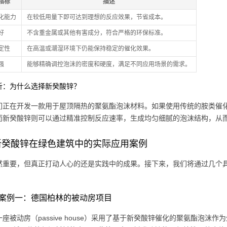
指标
描述
化能力
在较低用量下即可达到理想的反应效果，节省成本。
好
不含重金属或其他有害成分，符合严格的环保标准。
定性
在高温或潮湿环境下仍能保持稳定的催化效果。
强
能够精确调控泡沫的密度和硬度，满足不同应用场景的需求。
析：为什么选择新癸酸锌？
们正在开发一款用于屋顶隔热的聚氨酯泡沫材料。如果使用传统的胺类催
而新癸酸锌则可以通过精准控制反应速率，生成均匀细腻的泡沫结构，从
新癸酸锌在绿色建筑中的实际应用案例
然重要，但真正打动人心的还是实践中的成果。接下来，我们将通过几个
。
案例一：德国柏林的被动房项目
座被动房（passive house）采用了基于新癸酸锌催化的聚氨酯泡沫作