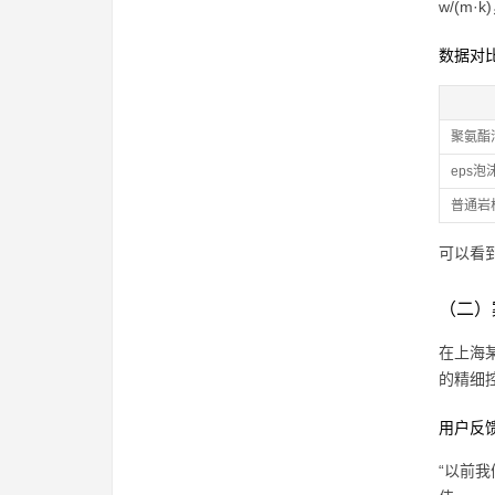
w/(
数据对
聚氨酯
eps泡
普通岩
可以看
（二）
在上海
的精细
用户反
“以前