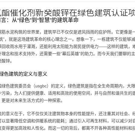
氨酯催化剂新癸酸锌在绿色建筑认证
言：从“绿色”到“智慧”的建筑革命
钢筋水泥构筑的世界里，建筑早已不仅仅是遮风挡雨的庇护所。它更像是
建筑”，就是这场建筑革命的核心理念之一。想象一下，一栋建筑不仅能够
够回收雨水用于灌溉，还能利用太阳能为居民提供电力——这样的建筑，
计理念和技术支持外，还需要一些“幕后英雄”的助力。而今天我们要聊的
癸酸锌。
绿色建筑的定义与意义
国绿色建筑委员会（usgbc）的定义，绿色建筑是指在全生命周期内，大
少污染，为人们提供健康、适用和高效的使用空间，并与自然和谐共生的
，更是对未来生活方式的一种探索。
筑的意义在于，它不仅仅关注建筑物本身的性能提升，还注重其对社会、
可以显著降低空调和供暖系统的能耗；通过引入可再生材料，可以减少对
筑变得更加高效和人性化。而这一切的背后，都离不开各种高性能材料和