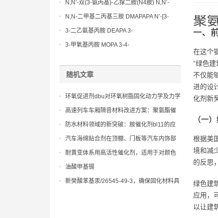
N,N’-双(3-氨丙基)-乙撑二胺(N4胺) N,N’-
Bis(3-aminopropyl)-ethylenediamine CAS
N,N-二甲基二丙基三胺 DMAPAPA N’-[3-
聚
No10563-26-5
(dimethylamino)propyllpropane-1,3-
3-二乙氨基丙胺 DEAPA 3-
一、前
diamine CAS No10563-29-8
(Diethylamino)propylamine CAS No 104-
3-甲氧基丙胺 MOPA 3-4-
在这个
78-9
Methoxypropylamine CAS No 5332-73-0
“绿色
随机文章
不仅能
进的设
环氧促进剂dbu对环氧树脂固化动力学及力学
化剂新
性能的影响研究
高速列车车厢隔音材料改进方案：聚氨酯催
（一）
化剂 异辛酸锌的角色
防水材料领域的新突破：胺催化剂bl11的应
用前景
根据美
汽车海绵贴合剂在顶棚、门板等汽车内饰部
境和减
件中的应用，实现轻量化与安全性能兼顾。
耐黄变体系用高活性催化剂，适用于对颜色
的反思
要求高的涂料和弹性体
油酸甲基锡
新癸酸苯基汞/26545-49-3，确保固化材料具
绿色建
有优异的耐热和电绝缘性能
应用，
以让建