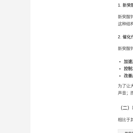
1. 新
新癸酸锌
这种结
2. 催
新癸酸锌
加速
控制
改善
为了让
声音；
（二）
相比于