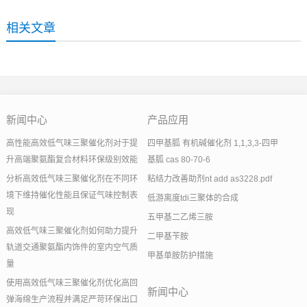
相关文章
新闻中心
产品应用
高性能高效低气味三聚催化剂对于提
四甲基胍 有机碱催化剂 1,1,3,3-四甲
升高端聚氨酯复合材料环保级别效能
基胍 cas 80-70-6
分析高效低气味三聚催化剂在不同环
粘结力改善助剂nt add as3228.pdf
境下维持催化性能且保证气味控制表
低游离度tdi三聚体的合成
现
五甲基二乙烯三胺
高效低气味三聚催化剂如何助力提升
二甲基苄胺
轨道交通聚氨酯内饰件的室内空气质
甲基单胺防护措施
量
使用高效低气味三聚催化剂优化高回
新闻中心
弹海绵生产流程并满足严苛环保出口