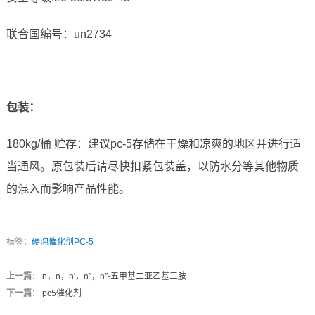
联合国编号：un2734
包装：
180kg/桶 贮存：建议pc-5存储在干燥和凉爽的地区并进行适
当通风。原包装后请尽快扣紧包装盖，以防水分等其他物质
的混入而影响产品性能。
标签：
硬泡催化剂PC-5
上一篇
：
n，n，n′，n″，n″-五甲基二亚乙基三胺
下一篇
：
pc5催化剂