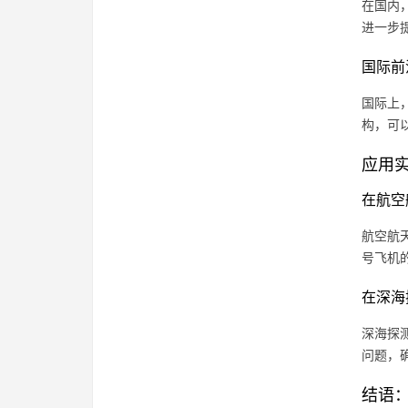
在国内
进一步提
国际前
国际上
构，可
应用
在航空
航空航
号飞机
在深海
深海探
问题，
结语