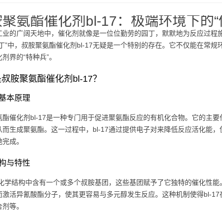
聚氨酯催化剂bl-17：极端环境下的“
工业的广阔天地中，催化剂就像是一位位勤劳的园丁，默默地为反应过程
园丁”中，叔胺聚氨酯催化剂bl-17无疑是一个特别的存在。它不仅能在常
剂界的“特种兵”。
叔胺聚氨酯催化剂bl-17？
基本原理
氨酯催化剂bl-17是一种专门用于促进聚氨酯反应的有机化合物。它的主要
从而生成聚氨酯。这一过程中，bl-17通过提供电子对来降低反应活化能
地完成。
构与特性
17的化学结构中含有一个或多个叔胺基团，这些基团赋予了它独特的催化性
而激活异氰酸酯分子，使其更容易与多元醇发生反应。这种机制使得bl-1
合剂等。