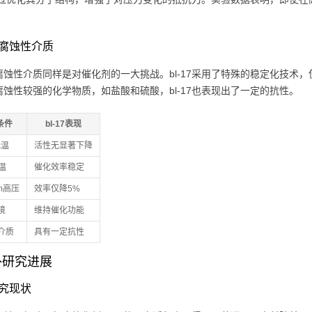
腐蚀性介质
腐蚀性介质同样是对催化剂的一大挑战。bl-17采用了特殊的稳定化技术
腐蚀性较强的化学物质，如盐酸和硫酸，bl-17也表现出了一定的抗性。
条件
bl-17表现
低温
活性无显著下降
高温
催化效率稳定
tm高压
效率仅降5%
境
维持催化功能
介质
具有一定抗性
外研究进展
究现状