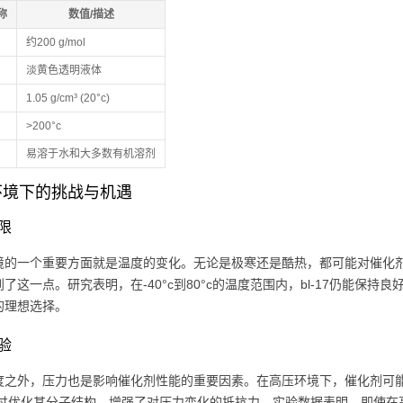
称
数值/描述
约200 g/mol
淡黄色透明液体
1.05 g/cm³ (20°c)
>200°c
易溶于水和大多数有机溶剂
环境下的挑战与机遇
限
境的一个重要方面就是温度的变化。无论是极寒还是酷热，都可能对催化剂的
了这一点。研究表明，在-40°c到80°c的温度范围内，bl-17仍能保
的理想选择。
验
度之外，压力也是影响催化剂性能的重要因素。在高压环境下，催化剂可
7通过优化其分子结构，增强了对压力变化的抵抗力。实验数据表明，即使在高达