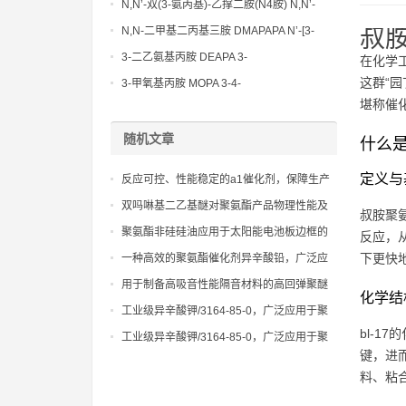
N,N’-双(3-氨丙基)-乙撑二胺(N4胺) N,N’-
Bis(3-aminopropyl)-ethylenediamine CAS
N,N-二甲基二丙基三胺 DMAPAPA N’-[3-
叔胺
No10563-26-5
(dimethylamino)propyllpropane-1,3-
3-二乙氨基丙胺 DEAPA 3-
在化学
diamine CAS No10563-29-8
(Diethylamino)propylamine CAS No 104-
这群“
3-甲氧基丙胺 MOPA 3-4-
78-9
堪称催化
Methoxypropylamine CAS No 5332-73-0
随机文章
什么是
定义与
反应可控、性能稳定的a1催化剂，保障生产
过程顺利进行
双吗啉基二乙基醚对聚氨酯产品物理性能及
叔胺聚
长期耐用性的影响评估
聚氨酯非硅硅油应用于太阳能电池板边框的
反应，
优势：提高能源转换效率的新途径
下更快
一种高效的聚氨酯催化剂异辛酸铅，广泛应
用于建筑保温和填充领域
用于制备高吸音性能隔音材料的高回弹聚醚
化学结
工业级异辛酸钾/3164-85-0，广泛应用于聚
氨酯板材、管道保温和冰箱冰柜
bl-
工业级异辛酸钾/3164-85-0，广泛应用于聚
键，进
氨酯板材、管道保温和冰箱冰柜
料、粘