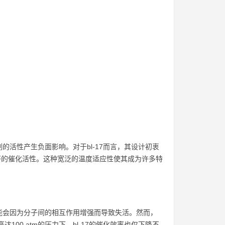
活性产生负面影响。对于bl-17而言，其设计初衷
持良好的催化活性。这种宽泛的温度适应性使其成为许多特
能会因为分子间的相互作用增强而导致失活。然而，
100 atm的压力下，bl-17的催化效率也仅下降不