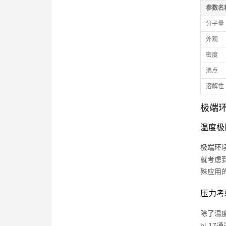
参数名
分子量
外观
密度
沸点
溶解性
极端
温度极
极端环
就考虑到
殊应用
压力考
除了温
bl-1