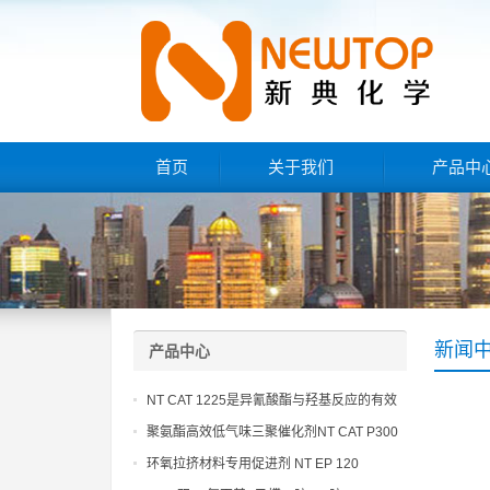
首页
关于我们
产品中
新闻
产品中心
NT CAT 1225是异氰酸酯与羟基反应的有效
催化剂
聚氨酯高效低气味三聚催化剂NT CAT P300
环氧拉挤材料专用促进剂 NT EP 120