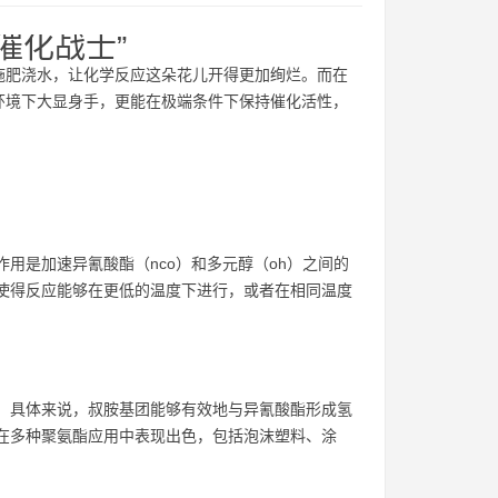
催化战士”
施肥浇水，让化学反应这朵花儿开得更加绚烂。而在
规环境下大显身手，更能在极端条件下保持催化活性，
作用是加速异氰酸酯（nco）和多元醇（oh）之间的
，使得反应能够在更低的温度下进行，或者在相同温度
能。具体来说，叔胺基团能够有效地与异氰酸酯形成氢
7在多种聚氨酯应用中表现出色，包括泡沫塑料、涂