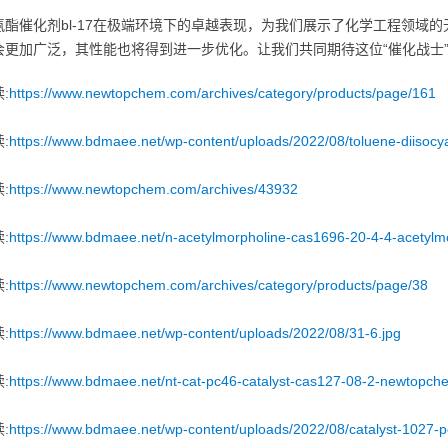
氨酯催化剂bl-17在极端环境下的卓越表现，为我们展示了化学工程领域的
会更加广泛，其性能也将得到进一步优化。让我们共同期待这位“催化战士
:
https://www.newtopchem.com/archives/category/products/page/161
:
https://www.bdmaee.net/wp-content/uploads/2022/08/toluene-diisocyan
:
https://www.newtopchem.com/archives/43932
:
https://www.bdmaee.net/n-acetylmorpholine-cas1696-20-4-4-acetylm
:
https://www.newtopchem.com/archives/category/products/page/38
:
https://www.bdmaee.net/wp-content/uploads/2022/08/31-6.jpg
:
https://www.bdmaee.net/nt-cat-pc46-catalyst-cas127-08-2-newtopch
:
https://www.bdmaee.net/wp-content/uploads/2022/08/catalyst-1027-p