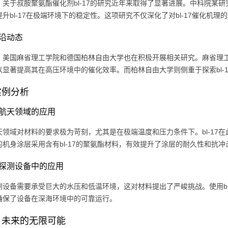
，关于叔胺聚氨酯催化剂bl-17的研究近年来取得了显著进展。中科院某
升bl-17在极端环境下的稳定性。这项研究不仅深化了对bl-17催化机
沿动态
，美国麻省理工学院和德国柏林自由大学也在积极开展相关研究。麻省理工的
以显著提高其在高压环境中的催化效率。而柏林自由大学则侧重于探索bl-
实例分析
航天领域的应用
天领域对材料的要求极为苛刻，尤其是在极端温度和压力条件下。bl-17
的机身涂层采用含有bl-17的聚氨酯材料，有效提升了涂层的耐久性和抗冲
探测设备中的应用
测设备需要承受巨大的水压和低温环境，这对材料提出了严峻挑战。使用bl
确保了设备在深海环境中的可靠运行。
：未来的无限可能