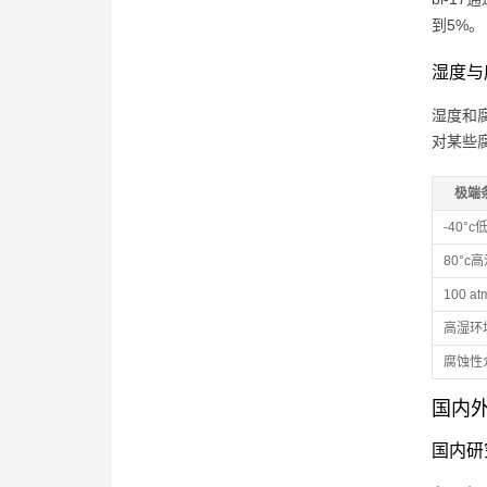
到5%。
湿度与
湿度和
对某些
极端
-40°c
80°c
100 a
高湿环
腐蚀性
国内
国内研