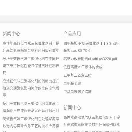
新闻中心
产品应用
高性能高效低气味三聚催化剂对于提
四甲基胍 有机碱催化剂 1,1,3,3-四甲
升高端聚氨酯复合材料环保级别效能
基胍 cas 80-70-6
分析高效低气味三聚催化剂在不同环
粘结力改善助剂nt add as3228.pdf
境下维持催化性能且保证气味控制表
低游离度tdi三聚体的合成
现
五甲基二乙烯三胺
高效低气味三聚催化剂如何助力提升
二甲基苄胺
轨道交通聚氨酯内饰件的室内空气质
甲基单胺防护措施
量
使用高效低气味三聚催化剂优化高回
新闻中心
弹海绵生产流程并满足严苛环保出口
高性能高效低气味三聚催化剂对于提
高效低气味三聚催化剂在处理聚氨酯
升高端聚氨酯复合材料环保级别效能
软泡内芯异味去除工艺的技术应用指