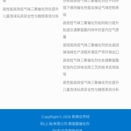
分析高效低气味三聚催化剂在不同环
导
境下维持催化性能且保证气味控制表
高性能高效低气味三聚催化剂在提升
现
儿童泡沫玩具安全性与触感表现分析
高效低气味三聚催化剂如何助力提升
轨道交通聚氨酯内饰件的室内空气质
量
使用高效低气味三聚催化剂优化高回
弹海绵生产流程并满足严苛环保出口
高效低气味三聚催化剂在处理聚氨酯
软泡内芯异味去除工艺的技术应用指
导
高性能高效低气味三聚催化剂在提升
儿童泡沫玩具安全性与触感表现分析
CopyRight © 2026 新典化学材
料(上海)有限公司-聚氨酯催化剂