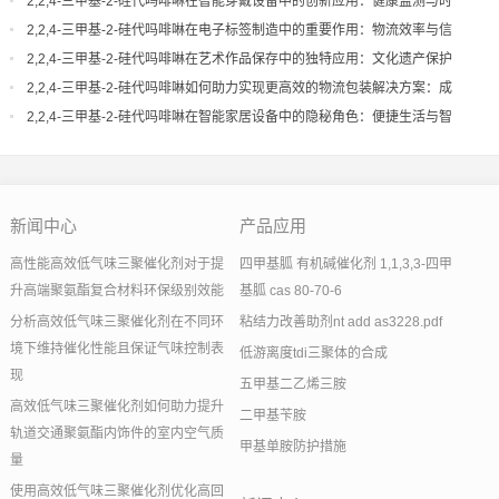
2,2,4-三甲基-2-硅代吗啡啉在智能穿戴设备中的创新应用：健康监测与时
尚设计的无缝对接
2,2,4-三甲基-2-硅代吗啡啉在电子标签制造中的重要作用：物流效率与信
息追踪的桥梁
2,2,4-三甲基-2-硅代吗啡啉在艺术作品保存中的独特应用：文化遗产保护
与现代技术的结合
2,2,4-三甲基-2-硅代吗啡啉如何助力实现更高效的物流包装解决方案：成
本节约与效率提升
2,2,4-三甲基-2-硅代吗啡啉在智能家居设备中的隐秘角色：便捷生活与智
能控制的核心
新闻中心
产品应用
高性能高效低气味三聚催化剂对于提
四甲基胍 有机碱催化剂 1,1,3,3-四甲
升高端聚氨酯复合材料环保级别效能
基胍 cas 80-70-6
分析高效低气味三聚催化剂在不同环
粘结力改善助剂nt add as3228.pdf
境下维持催化性能且保证气味控制表
低游离度tdi三聚体的合成
现
五甲基二乙烯三胺
高效低气味三聚催化剂如何助力提升
二甲基苄胺
轨道交通聚氨酯内饰件的室内空气质
甲基单胺防护措施
量
使用高效低气味三聚催化剂优化高回