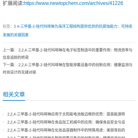
扩展阅读:
https://www.newtopchem.com/archives/41226
标签：
2
4-三甲基-2-硅代吗啡啉为海洋工程结构提供优异的抗腐蚀能力：可持续
发展的关键因素
上一篇
：
2,2,4-三甲基-2-硅代吗啡啉在电子标签制造中的重要作用：物流效率与
信息追踪的桥梁
下一篇
：
2,2,4-三甲基-2-硅代吗啡啉在智能穿戴设备中的创新应用：健康监测与
时尚设计的无缝对接
相关文章
2,2,4-三甲基-2-硅代吗啡啉应用于太阳能电池板边框的优势：提高能源转
换效率的新途径
2,2,4-三甲基-2-硅代吗啡啉在食品加工机械中的应用：确保食品安全与设
备长久使用
2,2,4-三甲基-2-硅代吗啡啉在化妆品容器制作中的特殊用途：美丽背后的
科学秘密