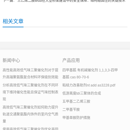
下一篇
：
三乙烯二胺teda在大型桥梁建设中的安全保障：结构稳固性的关键技术
相关文章
新闻中心
产品应用
高性能高效低气味三聚催化剂对于提
四甲基胍 有机碱催化剂 1,1,3,3-四甲
升高端聚氨酯复合材料环保级别效能
基胍 cas 80-70-6
分析高效低气味三聚催化剂在不同环
粘结力改善助剂nt add as3228.pdf
境下维持催化性能且保证气味控制表
低游离度tdi三聚体的合成
现
五甲基二乙烯三胺
高效低气味三聚催化剂如何助力提升
二甲基苄胺
轨道交通聚氨酯内饰件的室内空气质
甲基单胺防护措施
量
使用高效低气味三聚催化剂优化高回