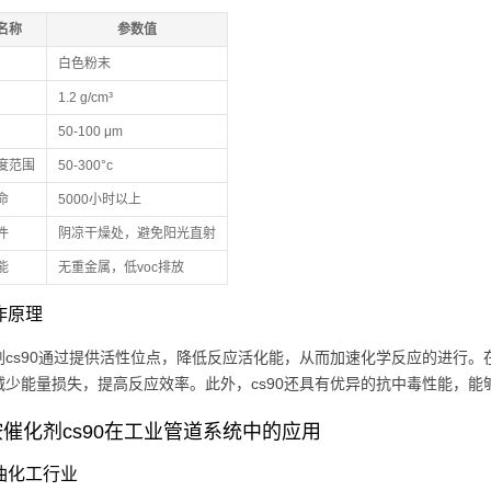
名称
参数值
白色粉末
1.2 g/cm³
50-100 μm
度范围
50-300°c
命
5000小时以上
件
阴凉干燥处，避免阳光直射
能
无重金属，低voc排放
工作原理
剂cs90通过提供活性位点，降低反应活化能，从而加速化学反应的进行。
减少能量损失，提高反应效率。此外，cs90还具有优异的抗中毒性能，
催化剂cs90在工业管道系统中的应用
石油化工行业