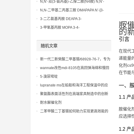
N,N’-双(3-氨丙基)-乙撑二胺(N4胺) N,N’-
Bis(3-aminopropyl)-ethylenediamine CAS
N,N-二甲基二丙基三胺 DMAPAPA N’-[3-
No10563-26-5
(dimethylamino)propyllpropane-1,3-
3-二乙氨基丙胺 DEAPA 3-
胺
diamine CAS No10563-29-8
(Diethylamino)propylamine CAS No 104-
3-甲氧基丙胺 MOPA 3-4-
的
78-9
Methoxypropylamine CAS No 5332-73-0
引言
随机文章
在现代
递能量
新一代二新癸酸二甲基锡/68928-76-7，专为
化剂c
无溶剂体系设计，安全环保
wannate改性mdi-8105在高回弹海绵和慢回
在节能
弹记忆棉中的应用
5-溴尿嘧啶
一、胺
lupranate ms在船舶和海洋工程保温中的应
用
聚氨酯表面活性剂在高端家具制造中的创新
1.1 
使用：提升舒适度与美观性
耐水解催化剂
胺催化
二苯甲酸二丁基锡如何助力实现更高效能的
应选择
工业管道系统：节能与环保的新选择
1.2 