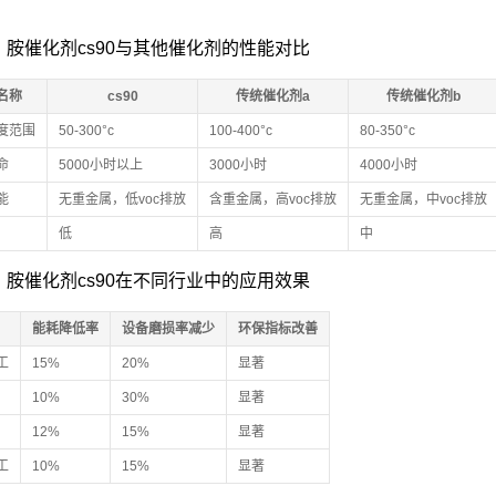
：胺催化剂cs90与其他催化剂的性能对比
名称
cs90
传统催化剂a
传统催化剂b
度范围
50-300°c
100-400°c
80-350°c
命
5000小时以上
3000小时
4000小时
能
无重金属，低voc排放
含重金属，高voc排放
无重金属，中voc排放
低
高
中
：胺催化剂cs90在不同行业中的应用效果
能耗降低率
设备磨损率减少
环保指标改善
工
15%
20%
显著
10%
30%
显著
12%
15%
显著
工
10%
15%
显著