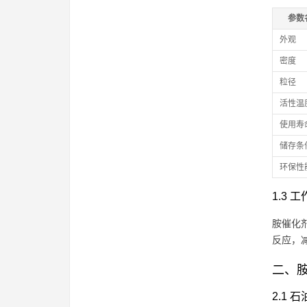
参数
外观
密度
粒径
活性温
使用寿
储存条
环保性
1.3 
胺催化
反应，
二、胺
2.1 