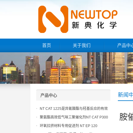
首页
关于我们
产品中
新闻
产品中心
NT CAT 1225是异氰酸酯与羟基反应的有效
胺
催化剂
聚氨酯高效低气味三聚催化剂NT CAT P300
环氧拉挤材料专用促进剂 NT EP 120