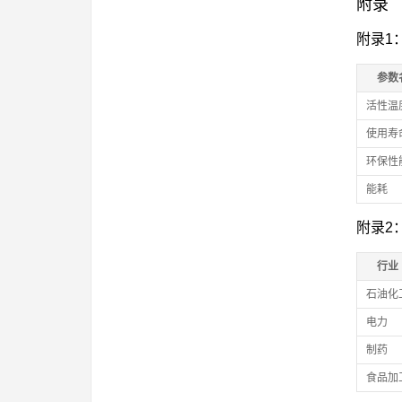
附录
附录1
参数
活性温
使用寿
环保性
能耗
附录2
行业
石油化
电力
制药
食品加