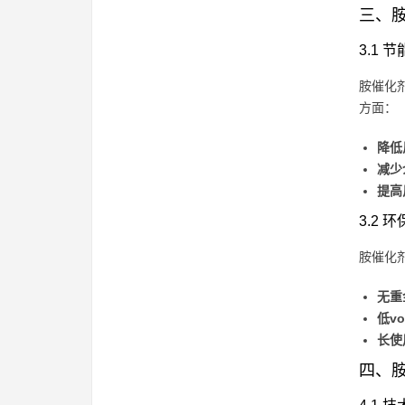
三、胺
3.1 
胺催化
方面：
降低
减少
提高
3.2 
胺催化
无重
低v
长使
四、胺