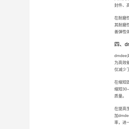
封件、
在耐磨
其耐磨
善弹性
四、d
dmd
为高效
仅减少
在缩短
缩短3
质量。
在提高
加dmd
率，进