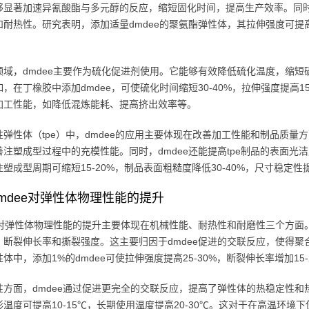
够显著加速异氰酸酯与多元醇的反应，缩短固化时间，提高生产效率。同
耐热性。研究表明，添加适量dmdee的聚氨酯弹性体，其拉伸强度可提高20
领域，dmdee主要作为硫化促进剂使用。它能够有效降低硫化温度，缩
，在丁橡胶中添加dmdee，可使硫化时间缩短30-40%，拉伸强度提高15-
加工性能，如降低混炼能耗、提高挤出效率等。
性弹性体（tpe）中，dmdee的应用主要体现在改善加工性能和制品质量
注塑成型过程中的充模性能。同时，dmdee还能提高tpe制品的表面光洁
塑成型周期可缩短15-20%，制品表面粗糙度降低30-40%，尺寸稳定性提高
mdee对弹性体物理性能的提升
ee对弹性体物理性能的提升主要体现在机械性能、耐热性和耐磨性三个方面
、断裂伸长率和撕裂强度。这主要归因于dmdee促进的交联反应，使得
体中，添加1%的dmdee可使拉伸强度提高25-30%，断裂伸长率增加15-
性方面，dmdee通过促进更完全的交联反应，提高了弹性体的热稳定性和
形温度可提高10-15℃，长期使用温度提高20-30℃。这对于在高温环