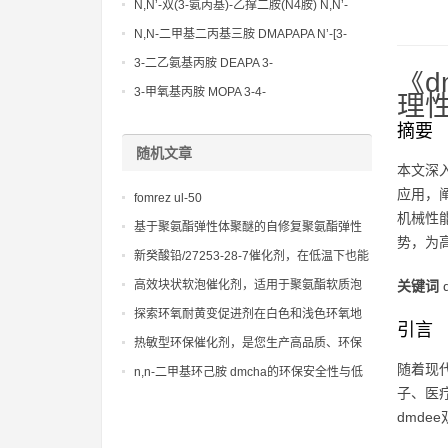
N,N’-双(3-氨丙基)-乙撑二胺(N4胺) N,N’-
Bis(3-aminopropyl)-ethylenediamine CAS
N,N-二甲基二丙基三胺 DMAPAPA N’-[3-
No10563-26-5
(dimethylamino)propyllpropane-1,3-
3-二乙氨基丙胺 DEAPA 3-
《
diamine CAS No10563-29-8
(Diethylamino)propylamine CAS No 104-
3-甲氧基丙胺 MOPA 3-4-
理
78-9
Methoxypropylamine CAS No 5332-73-0
摘要
随机文章
本文深
应用，
fomrez ul-50
机械性
基于聚氨酯弹性体聚醚的自修复聚氨酯弹性
势，为
体材料研究
新癸酸铅/27253-28-7催化剂，在低温下也能
保持稳定的催化性能，确保产品质量
高效块状软泡催化剂，适用于聚氨酯软质泡
关键词
沫的大规模生产
探索环氧耐黄变促进剂在白色和浅色环氧地
引言
坪漆、自流平涂料中的应用
热敏型环保催化剂，是您生产高品质、环保
聚氨酯制品的理想选择
随着现
n,n-二甲基环己胺 dmcha的环保安全性与低
子、医
气味替代方案研究
dmd