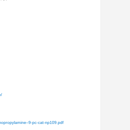
e/
inopropylamine–9-pc-cat-np109.pdf