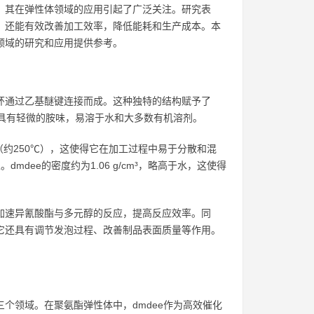
来，其在弹性体领域的应用引起了广泛关注。研究表
性，还能有效改善加工效率，降低能耗和生产成本。本
领域的研究和应用提供参考。
啉环通过乙基醚键连接而成。这种独特的结构赋予了
体，具有轻微的胺味，易溶于水和大多数有机溶剂。
的沸点（约250℃），这使得它在加工过程中易于分散和混
dee的密度约为1.06 g/cm³，略高于水，这使得
著加速异氰酸酯与多元醇的反应，提高反应效率。同
，它还具有调节发泡过程、改善制品表面质量等作用。
三个领域。在聚氨酯弹性体中，dmdee作为高效催化