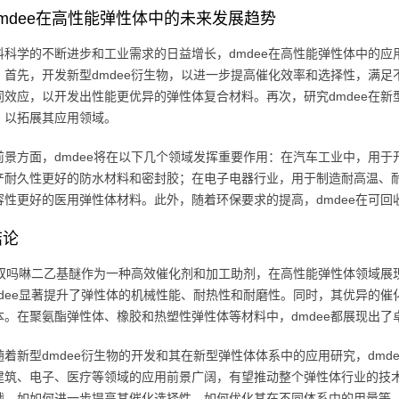
mdee在高性能弹性体中的未来发展趋势
料科学的不断进步和工业需求的日益增长，dmdee在高性能弹性体中的应
：首先，开发新型dmdee衍生物，以进一步提高催化效率和选择性，满足
同效应，以开发出性能更优异的弹性体复合材料。再次，研究dmdee在
，以拓展其应用领域。
前景方面，dmdee将在以下几个领域发挥重要作用：在汽车工业中，用
产耐久性更好的防水材料和密封胶；在电子电器行业，用于制造耐高温、
容性更好的医用弹性体材料。此外，随着环保要求的提高，dmdee在可
结论
ee双吗啉二乙基醚作为一种高效催化剂和加工助剂，在高性能弹性体领域
mdee显著提升了弹性体的机械性能、耐热性和耐磨性。同时，其优异的
本。在聚氨酯弹性体、橡胶和热塑性弹性体等材料中，dmdee都展现出了
随着新型dmdee衍生物的开发和其在新型弹性体体系中的应用研究，dm
建筑、电子、医疗等领域的应用前景广阔，有望推动整个弹性体行业的技术
战，如如何进一步提高其催化选择性、如何优化其在不同体系中的用量等