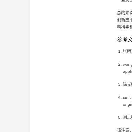
总的来
创新应
料科学
参考
张明远
wang,
appl
陈光明
smit
engi
刘志强
请注意