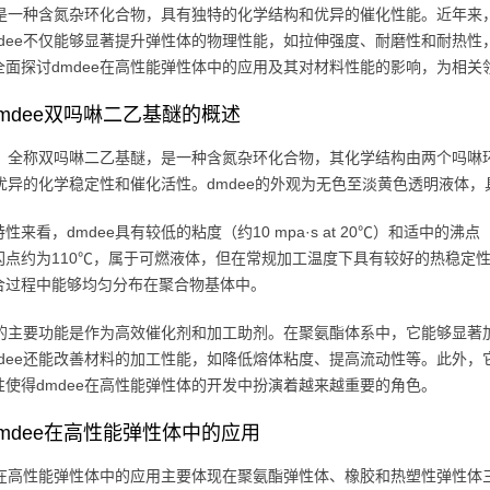
ee是一种含氮杂环化合物，具有独特的化学结构和优异的催化性能。近年
mdee不仅能够显著提升弹性体的物理性能，如拉伸强度、耐磨性和耐热
全面探讨dmdee在高性能弹性体中的应用及其对材料性能的影响，为相关
mdee双吗啉二乙基醚的概述
ee，全称双吗啉二乙基醚，是一种含氮杂环化合物，其化学结构由两个吗
ee优异的化学稳定性和催化活性。dmdee的外观为无色至淡黄色透明液
性来看，dmdee具有较低的粘度（约10 mpa·s at 20℃）和适中
点约为110℃，属于可燃液体，但在常规加工温度下具有较好的热稳定性。dm
合过程中能够均匀分布在聚合物基体中。
ee的主要功能是作为高效催化剂和加工助剂。在聚氨酯体系中，它能够显
mdee还能改善材料的加工性能，如降低熔体粘度、提高流动性等。此外
性使得dmdee在高性能弹性体的开发中扮演着越来越重要的角色。
mdee在高性能弹性体中的应用
ee在高性能弹性体中的应用主要体现在聚氨酯弹性体、橡胶和热塑性弹性体