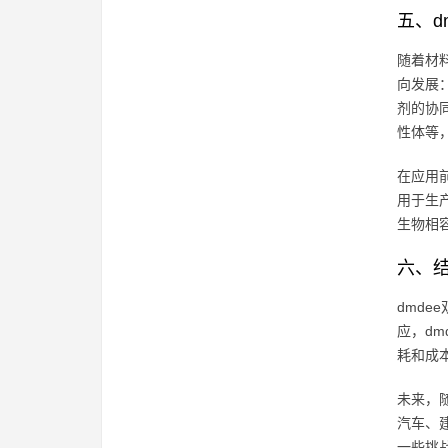
五、d
随着材
向发展
剂的协
性体等
在应用
用于生
生物相
六、
dmd
应，d
耗和成
未来，
汽车、
一些挑