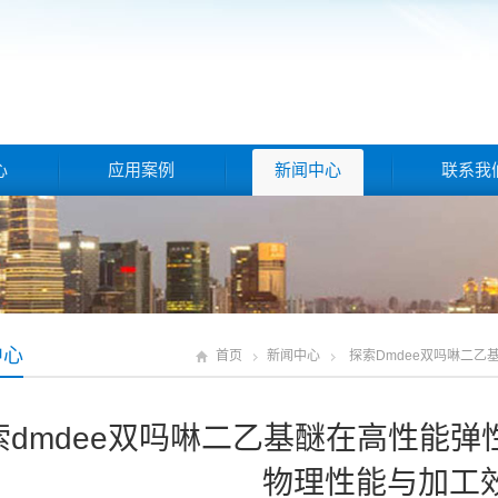
心
应用案例
新闻中心
联系我
中心
首页
新闻中心
探索dmdee双吗啉二
索dmdee双吗啉二乙基醚在高性能
物理性能与加工