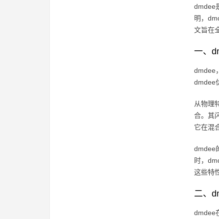
dmd
明，d
文旨在
一、d
dmd
dmd
从物理特
合。其闪
它在混
dmd
时，d
这些特
二、d
dmd