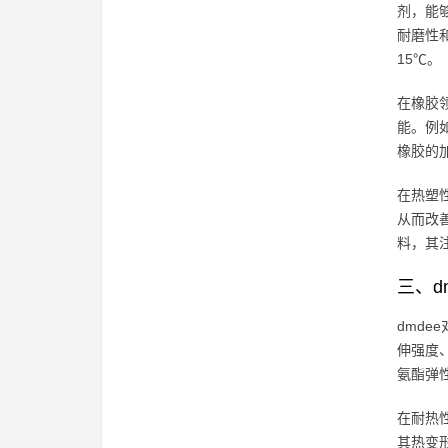
剂，能
耐磨性和
15℃。
在橡胶
能。例如
橡胶的
在热塑
从而改善
料，其注
三、d
dmd
伸强度
氨酯弹性
在耐热
其热变