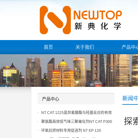
首页
关于我们
产品中
新闻
产品中心
NT CAT 1225是异氰酸酯与羟基反应的有效
探
催化剂
聚氨酯高效低气味三聚催化剂NT CAT P300
环氧拉挤材料专用促进剂 NT EP 120