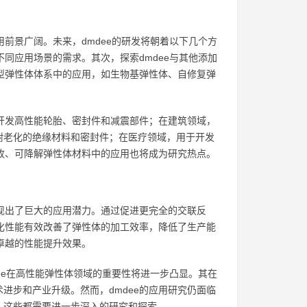
用前景广阔。未来，dmdee的研发将朝着以下几个方
不同应用场景的需求。其次，探索dmdee与其他添加
新型弹性体体系中的应用，如生物基弹性体、自修复弹
于开发高性能轮胎、密封件和减震部件；在建筑领域，
耐老化的绝缘材料和密封件；在医疗领域，用于开发
回收、可降解弹性体材料中的应用也将成为研究热点。
展现出了巨大的应用潜力。通过促进更完全的交联反
催化性能有效改善了弹性体的加工效率，降低了生产能
卓越的性能提升效果。
dee在高性能弹性体领域的重要性将进一步凸显。其在
进步和产业升级。然而，dmdee的应用研究仍面临
，这些都需要进一步深入的研究和探索。