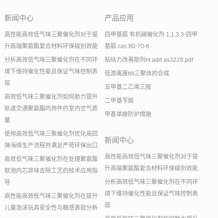
新闻中心
产品应用
高性能高效低气味三聚催化剂对于提
四甲基胍 有机碱催化剂 1,1,3,3-四甲
升高端聚氨酯复合材料环保级别效能
基胍 cas 80-70-6
分析高效低气味三聚催化剂在不同环
粘结力改善助剂nt add as3228.pdf
境下维持催化性能且保证气味控制表
低游离度tdi三聚体的合成
现
五甲基二乙烯三胺
高效低气味三聚催化剂如何助力提升
二甲基苄胺
轨道交通聚氨酯内饰件的室内空气质
甲基单胺防护措施
量
使用高效低气味三聚催化剂优化高回
新闻中心
弹海绵生产流程并满足严苛环保出口
高性能高效低气味三聚催化剂对于提
高效低气味三聚催化剂在处理聚氨酯
升高端聚氨酯复合材料环保级别效能
软泡内芯异味去除工艺的技术应用指
分析高效低气味三聚催化剂在不同环
导
境下维持催化性能且保证气味控制表
高性能高效低气味三聚催化剂在提升
现
儿童泡沫玩具安全性与触感表现分析