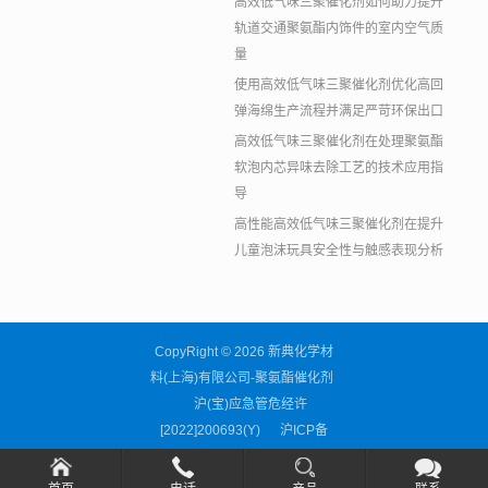
高效低气味三聚催化剂如何助力提升
轨道交通聚氨酯内饰件的室内空气质
量
使用高效低气味三聚催化剂优化高回
弹海绵生产流程并满足严苛环保出口
高效低气味三聚催化剂在处理聚氨酯
软泡内芯异味去除工艺的技术应用指
导
高性能高效低气味三聚催化剂在提升
儿童泡沫玩具安全性与触感表现分析
CopyRight © 2026 新典化学材
料(上海)有限公司-聚氨酯催化剂
沪(宝)应急管危经许
[2022]200693(Y)
沪ICP备
11038676号-59