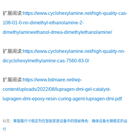
扩展阅读:
https://www.cyclohexylamine.net/high-quality-cas-
108-01-0-nn-dimethyl-ethanolamine-2-
dimethylamineethanol-dmea-dimethylethanolamine/
扩展阅读:
https://www.cyclohexylamine.net/high-quality-nn-
dicyclohexylmethylamine-cas-7560-83-0/
扩展阅读:
https://www.bdmaee.net/wp-
content/uploads/2022/08/lupragen-dmi-gel-catalyst-
lupragen-dmi-epoxy-resin-curing-agent-lupragen-dmi.pdf
标签：
聚氨酯尺寸稳定剂在智能家居设备中的隐秘角色：确保设备长期稳定的运
行