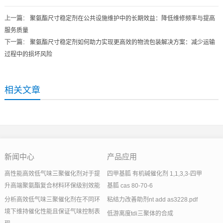
上一篇
：
聚氨酯尺寸稳定剂在公共设施维护中的长期效益：降低维修频率与提高
服务质量
下一篇
：
聚氨酯尺寸稳定剂如何助力实现更高效的物流包装解决方案：减少运输
过程中的损坏风险
相关文章
新闻中心
产品应用
高性能高效低气味三聚催化剂对于提
四甲基胍 有机碱催化剂 1,1,3,3-四甲
升高端聚氨酯复合材料环保级别效能
基胍 cas 80-70-6
分析高效低气味三聚催化剂在不同环
粘结力改善助剂nt add as3228.pdf
境下维持催化性能且保证气味控制表
低游离度tdi三聚体的合成