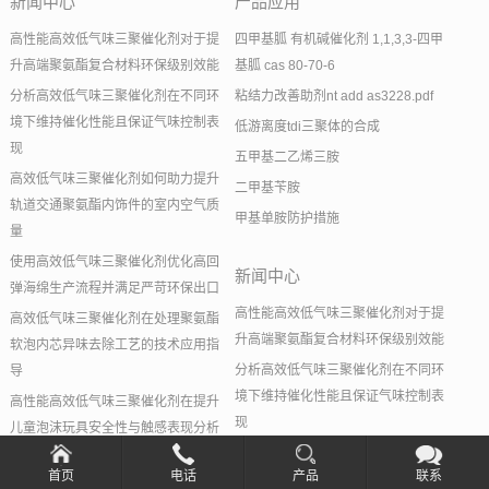
新闻中心
产品应用
高性能高效低气味三聚催化剂对于提
四甲基胍 有机碱催化剂 1,1,3,3-四甲
升高端聚氨酯复合材料环保级别效能
基胍 cas 80-70-6
分析高效低气味三聚催化剂在不同环
粘结力改善助剂nt add as3228.pdf
境下维持催化性能且保证气味控制表
低游离度tdi三聚体的合成
现
五甲基二乙烯三胺
高效低气味三聚催化剂如何助力提升
二甲基苄胺
轨道交通聚氨酯内饰件的室内空气质
甲基单胺防护措施
量
使用高效低气味三聚催化剂优化高回
新闻中心
弹海绵生产流程并满足严苛环保出口
高性能高效低气味三聚催化剂对于提
高效低气味三聚催化剂在处理聚氨酯
升高端聚氨酯复合材料环保级别效能
软泡内芯异味去除工艺的技术应用指
分析高效低气味三聚催化剂在不同环
导
境下维持催化性能且保证气味控制表
高性能高效低气味三聚催化剂在提升
现
儿童泡沫玩具安全性与触感表现分析
高效低气味三聚催化剂如何助力提升
首页
电话
产品
联系
轨道交通聚氨酯内饰件的室内空气质