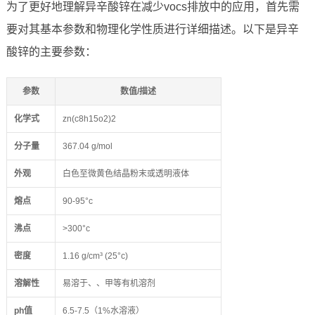
为了更好地理解异辛酸锌在减少vocs排放中的应用，首先需
要对其基本参数和物理化学性质进行详细描述。以下是异辛
酸锌的主要参数：
参数
数值/描述
化学式
zn(c8h15o2)2
分子量
367.04 g/mol
外观
白色至微黄色结晶粉末或透明液体
熔点
90-95°c
沸点
>300°c
密度
1.16 g/cm³ (25°c)
溶解性
易溶于、、甲等有机溶剂
ph值
6.5-7.5（1%水溶液）