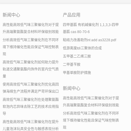
新闻中心
产品应用
高性能高效低气味三聚催化剂对于提
四甲基胍 有机碱催化剂 1,1,3,3-四甲
升高端聚氨酯复合材料环保级别效能
基胍 cas 80-70-6
分析高效低气味三聚催化剂在不同环
粘结力改善助剂nt add as3228.pdf
境下维持催化性能且保证气味控制表
低游离度tdi三聚体的合成
现
五甲基二乙烯三胺
高效低气味三聚催化剂如何助力提升
二甲基苄胺
轨道交通聚氨酯内饰件的室内空气质
甲基单胺防护措施
量
使用高效低气味三聚催化剂优化高回
新闻中心
弹海绵生产流程并满足严苛环保出口
高性能高效低气味三聚催化剂对于提
高效低气味三聚催化剂在处理聚氨酯
升高端聚氨酯复合材料环保级别效能
软泡内芯异味去除工艺的技术应用指
分析高效低气味三聚催化剂在不同环
导
境下维持催化性能且保证气味控制表
高性能高效低气味三聚催化剂在提升
现
儿童泡沫玩具安全性与触感表现分析