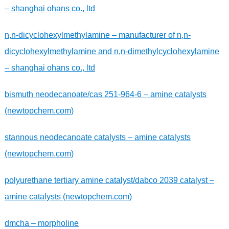
– shanghai ohans co., ltd
n,n-dicyclohexylmethylamine – manufacturer of n,n-
dicyclohexylmethylamine and n,n-dimethylcyclohexylamine
– shanghai ohans co., ltd
bismuth neodecanoate/cas 251-964-6 – amine catalysts
(newtopchem.com)
stannous neodecanoate catalysts – amine catalysts
(newtopchem.com)
polyurethane tertiary amine catalyst/dabco 2039 catalyst –
amine catalysts (newtopchem.com)
dmcha – morpholine