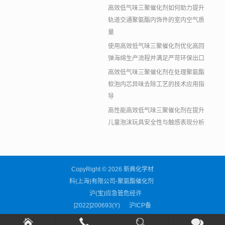
高效低气味三聚催化剂如何助力提升
轨道交通聚氨酯内饰件的室内空气质
量
使用高效低气味三聚催化剂优化高回
弹海绵生产流程并满足严苛环保出口
高效低气味三聚催化剂在处理聚氨酯
软泡内芯异味去除工艺的技术应用指
导
高性能高效低气味三聚催化剂在提升
儿童泡沫玩具安全性与触感表现分析
CopyRight © 2026 新典化学材
料(上海)有限公司-聚氨酯催化剂
沪(宝)应急管危经许
[2022]200693(Y)
沪ICP备
11038676号-59