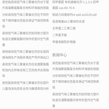
高性能高效低气味三聚催化剂对于提
四甲基胍 有机碱催化剂 1,1,3,3-四甲
升高端聚氨酯复合材料环保级别效能
基胍 cas 80-70-6
分析高效低气味三聚催化剂在不同环
粘结力改善助剂nt add as3228.pdf
境下维持催化性能且保证气味控制表
低游离度tdi三聚体的合成
现
五甲基二乙烯三胺
高效低气味三聚催化剂如何助力提升
二甲基苄胺
轨道交通聚氨酯内饰件的室内空气质
甲基单胺防护措施
量
使用高效低气味三聚催化剂优化高回
新闻中心
弹海绵生产流程并满足严苛环保出口
高性能高效低气味三聚催化剂对于提
高效低气味三聚催化剂在处理聚氨酯
升高端聚氨酯复合材料环保级别效能
软泡内芯异味去除工艺的技术应用指
分析高效低气味三聚催化剂在不同环
导
境下维持催化性能且保证气味控制表
高性能高效低气味三聚催化剂在提升
现
儿童泡沫玩具安全性与触感表现分析
高效低气味三聚催化剂如何助力提升
轨道交通聚氨酯内饰件的室内空气质
量