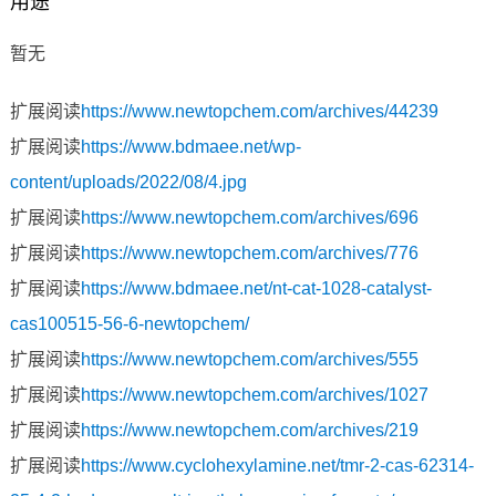
用途
暂无
扩展阅读
https://www.newtopchem.com/archives/44239
扩展阅读
https://www.bdmaee.net/wp-
content/uploads/2022/08/4.jpg
扩展阅读
https://www.newtopchem.com/archives/696
扩展阅读
https://www.newtopchem.com/archives/776
扩展阅读
https://www.bdmaee.net/nt-cat-1028-catalyst-
cas100515-56-6-newtopchem/
扩展阅读
https://www.newtopchem.com/archives/555
扩展阅读
https://www.newtopchem.com/archives/1027
扩展阅读
https://www.newtopchem.com/archives/219
扩展阅读
https://www.cyclohexylamine.net/tmr-2-cas-62314-