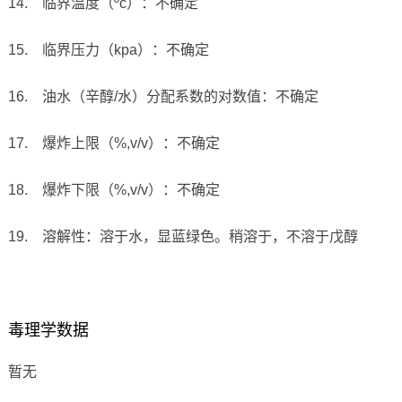
14.
临界温度（
ºc
）：不确定
15.
临界压力（
kpa
）：不确定
16.
油水（辛醇
/
水）分配系数的对数值：不确定
17.
爆炸上限（
%,v/v
）：不确定
18.
爆炸下限（
%,v/v
）：不确定
19.
溶解性：
溶于水，显蓝绿色。稍溶于，不溶于戊醇
毒理学数据
暂无