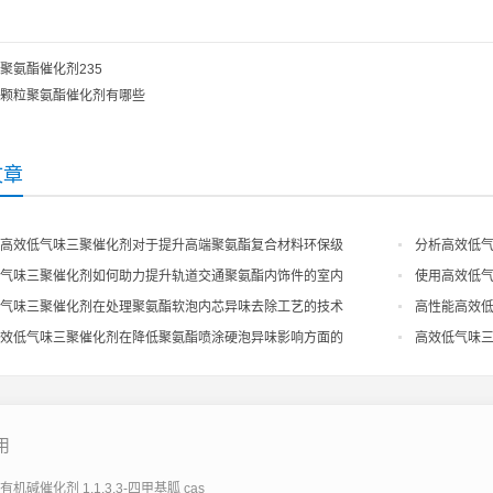
聚氨酯催化剂235
颗粒聚氨酯催化剂有哪些
文章
高效低气味三聚催化剂对于提升高端聚氨酯复合材料环保级
分析高效低
控制表现
气味三聚催化剂如何助力提升轨道交通聚氨酯内饰件的室内
使用高效低
保出口
气味三聚催化剂在处理聚氨酯软泡内芯异味去除工艺的技术
高性能高效
现分析
效低气味三聚催化剂在降低聚氨酯喷涂硬泡异味影响方面的
高效低气味
艺升级
用
机碱催化剂 1,1,3,3-四甲基胍 cas