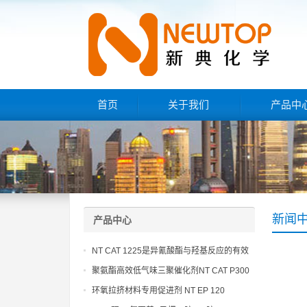
首页
关于我们
产品中
新闻
产品中心
NT CAT 1225是异氰酸酯与羟基反应的有效
催化剂
聚氨酯高效低气味三聚催化剂NT CAT P300
环氧拉挤材料专用促进剂 NT EP 120