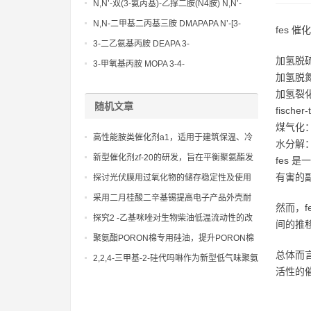
N,N’-双(3-氨丙基)-乙撑二胺(N4胺) N,N’-
Bis(3-aminopropyl)-ethylenediamine CAS
N,N-二甲基二丙基三胺 DMAPAPA N’-[3-
fes 
No10563-26-5
(dimethylamino)propyllpropane-1,3-
3-二乙氨基丙胺 DEAPA 3-
diamine CAS No10563-29-8
加氢脱硫
(Diethylamino)propylamine CAS No 104-
3-甲氧基丙胺 MOPA 3-4-
加氢脱氮
78-9
Methoxypropylamine CAS No 5332-73-0
加氢裂
随机文章
fisch
煤气化：
高性能胺类催化剂a1，适用于建筑保温、冷
水分解：
藏设备和夹心板
新型催化剂zf-20的研发，旨在平衡聚氨酯发
fes
泡和凝胶反应，优化泡孔结构。
有害的
探讨光伏膜用过氧化物的储存稳定性及使用
注意事项
采用二月桂酸二辛基锡提高电子产品外壳耐
然而，
用性的技巧和新研究成果
探究2 -乙基咪唑对生物柴油低温流动性的改
间的推
善效果
聚氨酯PORON棉专用硅油，提升PORON棉
总体而
制品的边缘整齐度，减少模切加工毛刺
2,2,4-三甲基-2-硅代吗啉作为新型低气味聚氨
活性的
酯催化剂，改善生产环境和产品环保性。