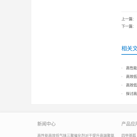
上一篇
：
下一篇
：
相关
高性能
别效能
高效低
空气质量
高效低
应用指导
探讨高
实际效果
新闻中心
产品应
高性能高效低气味三聚催化剂对于提升高端聚氨
四甲基胍 有