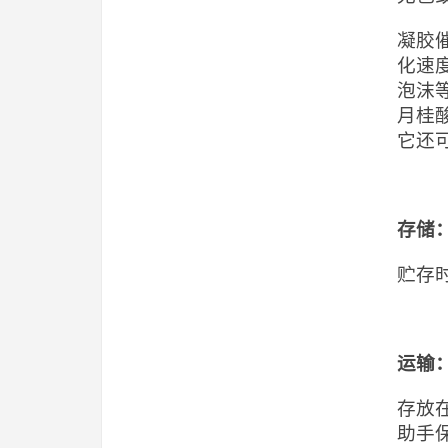
凝胶
化速
泡沫
月桂
它还
存储
贮存
运输
存放
助手