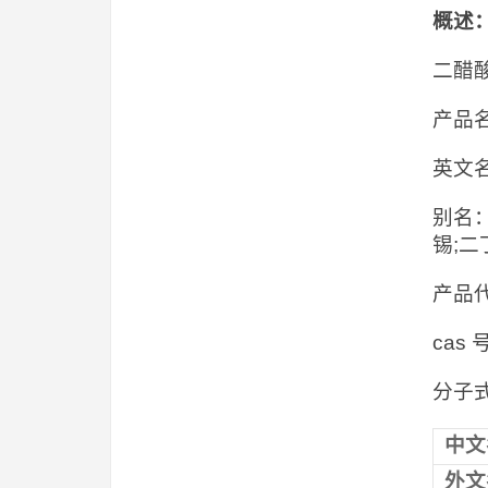
概述
二醋
产品名
英文名： 
别名：
锡;
产品代
cas 
分子式:
中文
外文