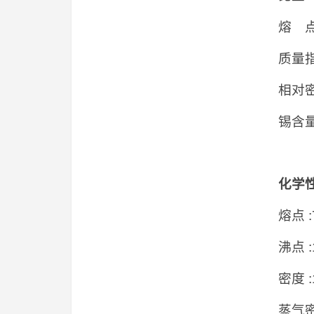
熔 点
质量指
相对密
锡含量：
化学
熔点 :7-
沸点 :1
密度 :1.
蒸气密度