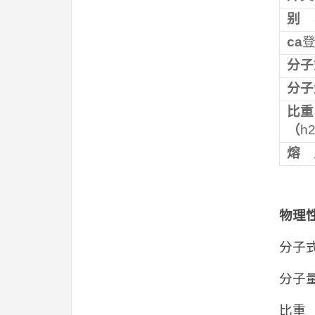
别
ca
分子
分子
比重
（
h
熔 
物理
分子式：
分子量
比重（