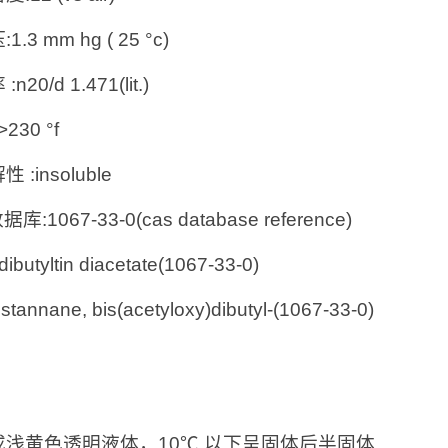
.3 mm hg ( 25 °c)
n20/d 1.471(lit.)
230 °f
 :insoluble
据库:1067-33-0(cas database reference)
dibutyltin diacetate(1067-33-0)
tannane, bis(acetyloxy)dibutyl-(1067-33-0)
：
或浅黄色透明液体，10℃ 以下呈固体后半固体