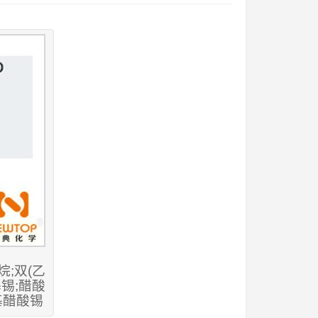
;双(乙
锡;醋酸
基醋酸锡