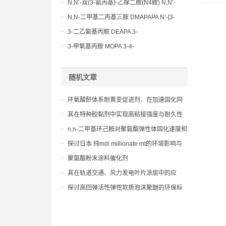
N,N’-双(3-氨丙基)-乙撑二胺(N4胺) N,N’-
Bis(3-aminopropyl)-ethylenediamine CAS
N,N-二甲基二丙基三胺 DMAPAPA N’-[3-
No10563-26-5
(dimethylamino)propyllpropane-1,3-
3-二乙氨基丙胺 DEAPA 3-
diamine CAS No10563-29-8
(Diethylamino)propylamine CAS No 104-
3-甲氧基丙胺 MOPA 3-4-
78-9
Methoxypropylamine CAS No 5332-73-0
随机文章
环氧酸酐体系耐黄变促进剂，在加速固化同
时保持材料优异光学性能
其在特种胶黏剂中实现高粘接强度与耐久性
的应用案例
n,n-二甲基环己胺对聚氨酯弹性体固化速度和
力学性能的关键影响。
探讨日本 纯mdi millionate mt的环境影响与
安全法规
聚氨酯粉末涂料催化剂
其在轨道交通、风力发电叶片涂层中的应
用，提升生产效率
探讨高回弹活性弹性软质泡沫聚醚的环保标
准与低voc