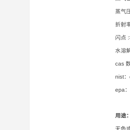
蒸气压:1
折射率 :
闪点 :>
水溶解性
cas 数
nist：
epa：s
用途
无色