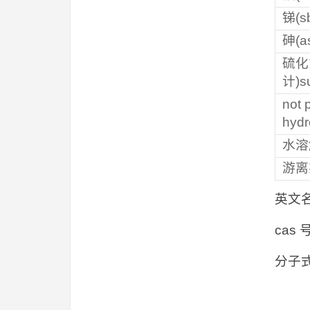
锑(s
砷(as
硫化
计)s
not 
hydr
水溶解
游离氯
英文名称
cas 
分子式