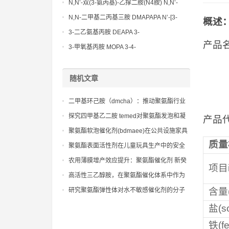
N,N’-双(3-氨丙基)-乙撑二胺(N4胺) N,N’-
Bis(3-aminopropyl)-ethylenediamine CAS
N,N-二甲基二丙基三胺 DMAPAPA N’-[3-
概述
No10563-26-5
(dimethylamino)propyllpropane-1,3-
3-二乙氨基丙胺 DEAPA 3-
diamine CAS No10563-29-8
产品名
(Diethylamino)propylamine CAS No 104-
3-甲氧基丙胺 MOPA 3-4-
78-9
Methoxypropylamine CAS No 5332-73-0
随机文章
二甲基环己胺（dmcha）：推动聚氨酯行业
向更绿色方向发展的动力
探究四甲基乙二胺 temed对聚氨酯发泡和凝
产品代
胶反应的协同催化作用
聚氨酯软泡催化剂(bdmaee)在公共设施家具
质量
中的应用
聚氨酯表面活性剂在儿童玩具生产中的安全
性考量：符合国际标准的佳实践
农用薄膜增产效应提升：聚氨酯催化剂 新癸
项目i
酸锌在农业中的实际应用效果
高活性三乙醇胺，在聚氨酯催化体系中作为
辅助催化剂，提升反应速度
含量(
研究聚氨酯弹性体对水不敏感催化剂的分子
结构，以提高其抗水解稳定性。
盐(so
铁(fe