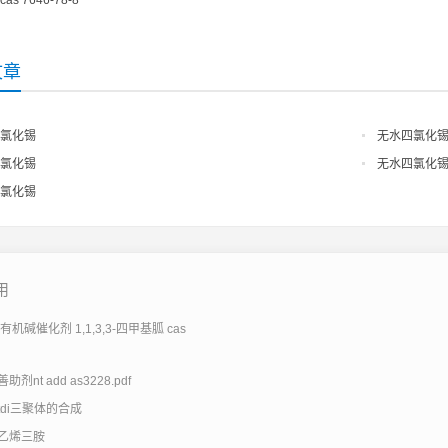
cas 7646-78-8
文章
氯化锡
无水四氯化
氯化锡
无水四氯化
氯化锡
用
机碱催化剂 1,1,3,3-四甲基胍 cas
剂nt add as3228.pdf
tdi三聚体的合成
乙烯三胺