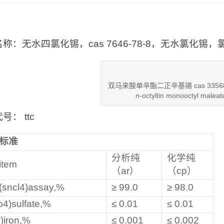
：
称：无水四氯化锡，cas 7646-78-8，无水氯化锡，氯化高锡
双马来酸单辛酯二正辛基锡 cas 33568-9
n-octyltin monooctyl maleat
号： ttc
标准
分析纯
化学纯
tem
（ar）
（cp）
sncl4)assay,%
≥ 99.0
≥ 98.0
4)sulfate,%
≤ 0.01
≤ 0.01
)iron,%
≤ 0.001
≤ 0.002