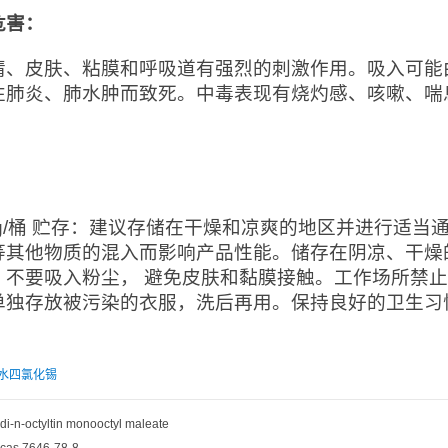
危害：
睛、皮肤、粘膜和呼吸道有强烈的刺激作用。吸入可能
性肺炎、肺水肿而致死。中毒表现有烧灼感、咳嗽、喘
：
0kg/桶 贮存：建议存储在干燥和凉爽的地区并进行适
等其他物质的混入而影响产品性能。储存在阴凉、干燥
。不要吸入粉尘， 避免皮肤和黏膜接触。工作场所禁
单独存放被污染的衣服，洗后再用。保持良好的卫生习
水四氯化锡
di-n-octyltin monooctyl maleate