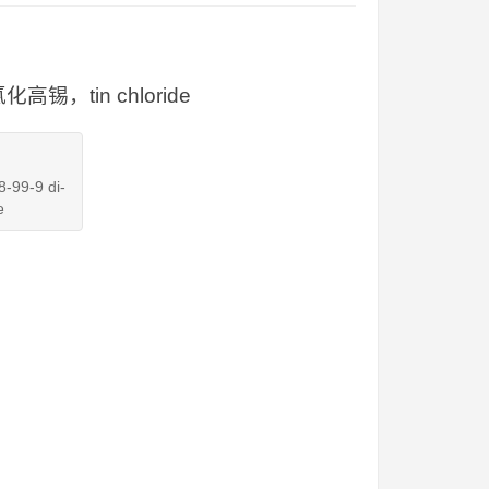
，tin chloride
9-9 di-
e