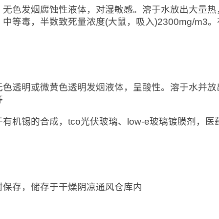
：无色发烟腐蚀性液体，对湿敏感。溶于水放出大量热
中等毒，半数致死量浓度(大鼠，吸入)2300mg/m
：
无色透明或微黄色透明发烟液体，呈酸性。溶于水并放
等
于有机锡的合成，tco光伏玻璃、low-e玻璃镀膜剂
：
封保存，储存于干燥阴凉通风仓库内