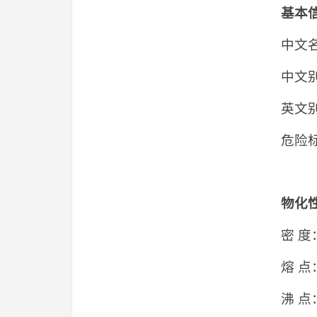
基本
中文
中文
英文别名：
危险
物化
密 度：
熔 点
沸 点