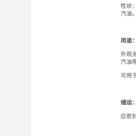
性状
汽油。
用途
外观
汽油
可用
储运
应密