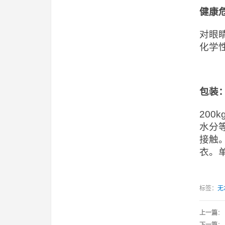
健康
对眼
化学
包装
20
水分
接触
衣。
标签：
无
上一篇
：