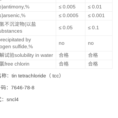
b)antimony,%
≤ 0.005
≤ 0.01
)arsenic,%
≤ 0.0005
≤ 0.001
氢不沉淀物(以盐
≤ 0.05
≤ 0.1
ubstances
precipitated by
no
no
ogen sulfide,%
试验solubility in water
合格
合格
free chlorin
合格
合格
：tin tetrachloride（ tcc）
号码：7646-78-8
：sncl4