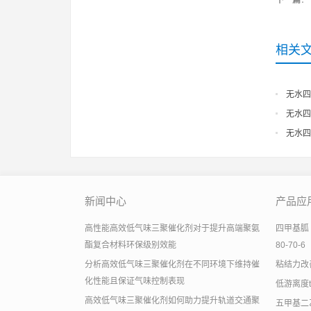
下一篇
：
相关
无水四
无水四
无水四
新闻中心
产品应
高性能高效低气味三聚催化剂对于提升高端聚氨
四甲基胍 有
酯复合材料环保级别效能
80-70-6
分析高效低气味三聚催化剂在不同环境下维持催
粘结力改善助
化性能且保证气味控制表现
低游离度
高效低气味三聚催化剂如何助力提升轨道交通聚
五甲基二