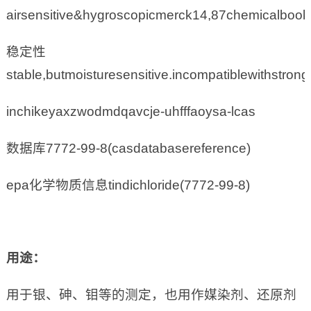
airsensitive&hygroscopicmerck14,87chemicalboo
稳定性
stable,butmoisturesensitive.incompatiblewithstron
inchikeyaxzwodmdqavcje-uhfffaoysa-lcas
数据库7772-99-8(casdatabasereference)
epa化学物质信息tindichloride(7772-99-8)
用途：
用于银、砷、钼等的测定，也用作媒染剂、还原剂