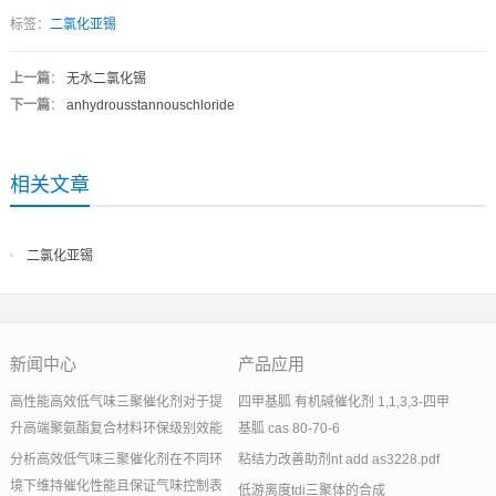
标签：
二氯化亚锡
上一篇
：
无水二氯化锡
下一篇
：
anhydrousstannouschloride
相关文章
二氯化亚锡
新闻中心
产品应用
高性能高效低气味三聚催化剂对于提
四甲基胍 有机碱催化剂 1,1,3,3-四甲
升高端聚氨酯复合材料环保级别效能
基胍 cas 80-70-6
分析高效低气味三聚催化剂在不同环
粘结力改善助剂nt add as3228.pdf
境下维持催化性能且保证气味控制表
低游离度tdi三聚体的合成