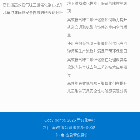
境下维持催化性能且保证气味控制表
高性能高效低气味三聚催化剂在提升
现
儿童泡沫玩具安全性与触感表现分析
高效低气味三聚催化剂如何助力提升
轨道交通聚氨酯内饰件的室内空气质
量
使用高效低气味三聚催化剂优化高回
弹海绵生产流程并满足严苛环保出口
高效低气味三聚催化剂在处理聚氨酯
软泡内芯异味去除工艺的技术应用指
导
高性能高效低气味三聚催化剂在提升
儿童泡沫玩具安全性与触感表现分析
CopyRight © 2026 新典化学材
料(上海)有限公司-聚氨酯催化剂
沪(宝)应急管危经许