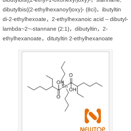
dibutylbis((2-ethylhexanoyl)oxy)- (8ci)，ibutyltin
di-2-ethylhexoate，2-ethylhexanoic acid – dibutyl-
lambda~2~-stannane (2:1)，dibutyltin，2-
ethylhexanoate，ditutyltin 2-ethylhexanoate