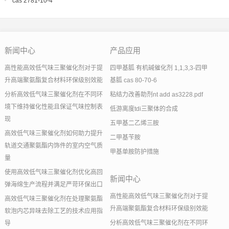
cas 2781-10-4
新闻中心
产品应用
高性能高效低气味三聚催化剂对于提
四甲基胍 有机碱催化剂 1,1,3,3-四甲
升高端聚氨酯复合材料环保级别效能
基胍 cas 80-70-6
分析高效低气味三聚催化剂在不同环
粘结力改善助剂nt add as3228.pdf
境下维持催化性能且保证气味控制表
低游离度tdi三聚体的合成
现
五甲基二乙烯三胺
高效低气味三聚催化剂如何助力提升
二甲基苄胺
轨道交通聚氨酯内饰件的室内空气质
甲基单胺防护措施
量
使用高效低气味三聚催化剂优化高回
新闻中心
弹海绵生产流程并满足严苛环保出口
高性能高效低气味三聚催化剂对于提
高效低气味三聚催化剂在处理聚氨酯
升高端聚氨酯复合材料环保级别效能
软泡内芯异味去除工艺的技术应用指
分析高效低气味三聚催化剂在不同环
导