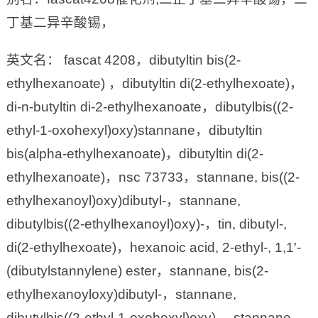
丁基二异辛酸锡，
英文名： fascat 4208，dibutyltin bis(2-
ethylhexanoate) ，dibutyltin di(2-ethylhexoate)，
di-n-butyltin di-2-ethylhexanoate，dibutylbis((2-
ethyl-1-oxohexyl)oxy)stannane，dibutyltin
bis(alpha-ethylhexanoate)，dibutyltin di(2-
ethylhexanoate)，nsc 73733，stannane, bis((2-
ethylhexanoyl)oxy)dibutyl-，stannane,
dibutylbis((2-ethylhexanoyl)oxy)-，tin, dibutyl-,
di(2-ethylhexoate)，hexanoic acid, 2-ethyl-, 1,1′-
(dibutylstannylene) ester，stannane, bis(2-
ethylhexanoyloxy)dibutyl-，stannane,
dibutylbis((2-ethyl-1-oxohexyl)oxy)-，stannane,