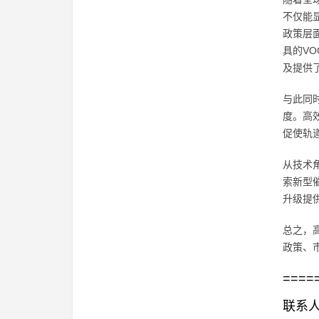
不仅能
政策层
具的V
及提供
与此同
度。高
促使轨
从技术
索新型
升级提
总之，
政策、
====
联系人