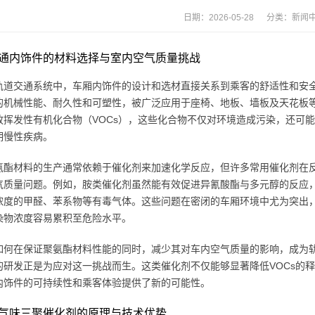
日期：2026-05-28 分类：
新闻
通内饰件的材料选择与室内空气质量挑战
轨道交通系统中，车厢内饰件的设计和选材直接关系到乘客的舒适性和安全
的机械性能、耐久性和可塑性，被广泛应用于座椅、地板、墙板及天花板
放挥发性有机化合物（VOCs），这些化合物不仅对环境造成污染，还可
期慢性疾病。
氨酯材料的生产通常依赖于催化剂来加速化学反应，但许多常用催化剂在
气质量问题。例如，胺类催化剂虽然能有效促进异氰酸酯与多元醇的反应
浓度的甲醛、苯系物等有毒气体。这些问题在密闭的车厢环境中尤为突出
染物浓度容易累积至危险水平。
如何在保证聚氨酯材料性能的同时，减少其对车内空气质量的影响，成为
的研发正是为应对这一挑战而生。这类催化剂不仅能够显著降低VOCs的
内饰件的可持续性和乘客体验提供了新的可能性。
气味三聚催化剂的原理与技术优势