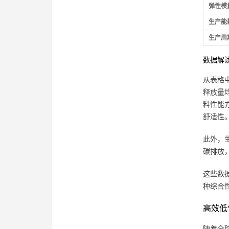
弹性模
生产能
生产周
数据解
从表格
释放量
料性能
舒适性
此外，
碳排放
这些数
种综合
高效低
随着全