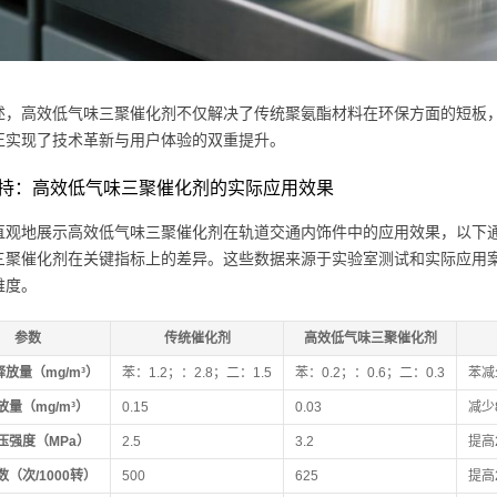
述，高效低气味三聚催化剂不仅解决了传统聚氨酯材料在环保方面的短板
正实现了技术革新与用户体验的双重提升。
持：高效低气味三聚催化剂的实际应用效果
直观地展示高效低气味三聚催化剂在轨道交通内饰件中的应用效果，以下
三聚催化剂在关键指标上的差异。这些数据来源于实验室测试和实际应用案
维度。
参数
传统催化剂
高效低气味三聚催化剂
释放量（mg/m³）
苯：1.2；：2.8；二：1.5
苯：0.2；：0.6；二：0.3
苯减
量（mg/m³）
0.15
0.03
减少
压强度（MPa）
2.5
3.2
提高
（次/1000转）
500
625
提高