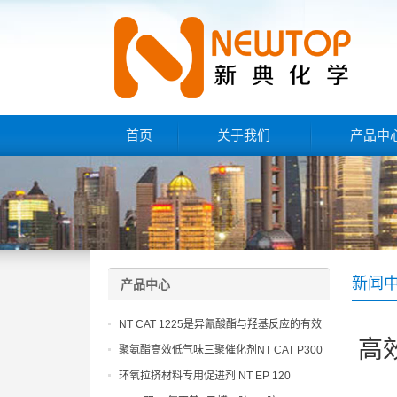
首页
关于我们
产品中
新闻
产品中心
NT CAT 1225是异氰酸酯与羟基反应的有效
高
催化剂
聚氨酯高效低气味三聚催化剂NT CAT P300
环氧拉挤材料专用促进剂 NT EP 120