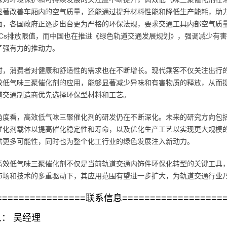
显著改善车厢内的空气质量，还能通过提升材料性能和降低生产能耗，助
面，各国政府正逐步出台更为严格的环保法规，要求交通工具内部空气质
OCs排放限值，而中国也在推进《绿色轨道交通发展规划》，强调减少有
了强有力的推动力。
时，消费者对健康和舒适性的需求也在不断增长。现代乘客不仅关注出行
效低气味三聚催化剂的应用，能够显著减少异味和有害物质的释放，从而
道交通制造商优先选择环保型材料和工艺。
角度看，高效低气味三聚催化剂的研发仍在不断深化。未来的研究方向包括
催化剂载体以提高催化稳定性和寿命，以及优化生产工艺以实现更大规模
供更多可能性，同时也为整个化工行业的绿色发展注入新动力。
高效低气味三聚催化剂不仅是当前轨道交通内饰件环保化转型的关键工具
市场和技术的多重驱动下，其应用范围有望进一步扩大，为轨道交通行业
================联系信息==================
： 吴经理