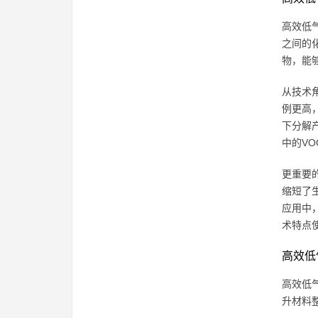
高效低
之间的
物，能
从技术
例更高
下分解
中的VO
更重要
缩短了
应用中
术特点
高效低
高效低
升材料