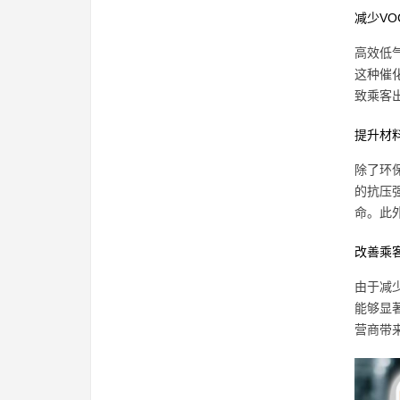
减少VO
高效低
这种催
致乘客
提升材
除了环
的抗压
命。此
改善乘
由于减
能够显
营商带