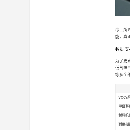
综上所
能，真
数据支
为了更
低气味
等多个
VOCs
甲醛释放
材料抗
耐磨指数