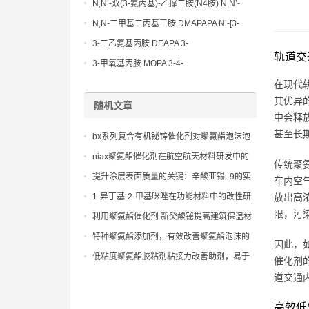
N,N’-双(3-氨丙基)-乙撑二胺(N4胺) N,N’-
Bis(3-aminopropyl)-ethylenediamine CAS
N,N-二甲基二丙基三胺 DMAPAPA N’-[3-
No10563-26-5
(dimethylamino)propyllpropane-1,3-
3-二乙氨基丙胺 DEAPA 3-
轨道交
diamine CAS No10563-29-8
(Diethylamino)propylamine CAS No 104-
3-甲氧基丙胺 MOPA 3-4-
78-9
Methoxypropylamine CAS No 5332-73-0
在现代
其优异
随机文章
中会释
甚至长
bx系列复合有机铋锌催化剂对聚氨酯泡沫泡
孔结构和物理性能的关键影响研究。
niax聚氨酯催化剂在航空航天材料研发中的
传统聚
重要作用
提升涂层表面质量的关键：辛酸亚锡t-9的实
车内空
际表现
1-异丁基-2-甲基咪唑在功能材料中的改性研
放出高
究及应用前景展望
限，污
利用聚氨酯催化剂 新癸酸铋提高建筑保温材
料性能的新方法
特种聚氨酯添加剂，有效改善聚氨酯泡沫的
因此，
孔径结构和表面质量
低粘度聚氨酯胶粘剂粘接力改善助剂，易于
催化剂
混合，不影响胶水的涂布工艺性能
道交通
高效低