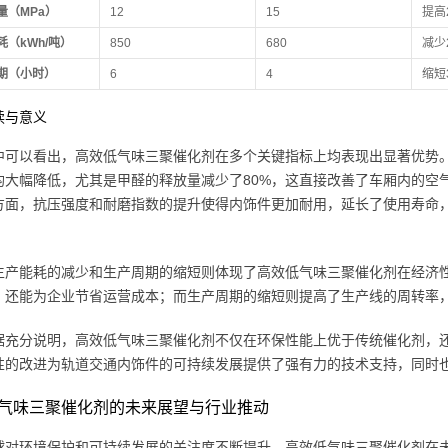
量（MPa）
12
15
提高
耗（kWh/吨）
850
680
减少
期（小时）
6
4
缩短
读与意义
中可以看出，高效低气味三聚催化剂在多个关键指标上均表现出显著优势。
均大幅降低，尤其是甲醛的释放量减少了80%，这直接改善了车厢内的空
方面，抗压强度和耐磨指数的提升使得内饰件更加耐用，延长了使用寿命
。
生产能耗的减少和生产周期的缩短则体现了高效低气味三聚催化剂在经济
，还能为企业节省运营成本；而生产周期的缩短则提高了生产线的周转率
据充分说明，高效低气味三聚催化剂不仅在环保性能上优于传统催化剂，
性的改进为轨道交通内饰件的可持续发展提供了强有力的技术支持，同时
气味三聚催化剂的未来展望与行业推动
球对环境保护和可持续发展的关注度不断提升，高效低气味三聚催化剂在