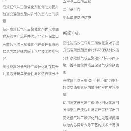
五甲基二乙烯三胺
高效低气味三聚催化剂如何助力提升
二甲基苄胺
轨道交通聚氨酯内饰件的室内空气质
甲基单胺防护措施
量
使用高效低气味三聚催化剂优化高回
新闻中心
弹海绵生产流程并满足严苛环保出口
高性能高效低气味三聚催化剂对于提
高效低气味三聚催化剂在处理聚氨酯
升高端聚氨酯复合材料环保级别效能
软泡内芯异味去除工艺的技术应用指
分析高效低气味三聚催化剂在不同环
导
境下维持催化性能且保证气味控制表
高性能高效低气味三聚催化剂在提升
现
儿童泡沫玩具安全性与触感表现分析
高效低气味三聚催化剂如何助力提升
轨道交通聚氨酯内饰件的室内空气质
量
使用高效低气味三聚催化剂优化高回
弹海绵生产流程并满足严苛环保出口
高效低气味三聚催化剂在处理聚氨酯
软泡内芯异味去除工艺的技术应用指