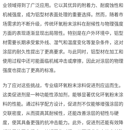
业领域得到了广泛应用。它以其优异的附着力、耐腐蚀性和
机械强度，成为铝型材表面处理的重要选择。然而，随着市
场需求的不断升级，传统环氧粉末涂料在耐候性与物理强度
方面的表现逐渐显现出局限性。特别是在户外环境中，铝型
材需要长期承受紫外线、湿气和温度变化等复杂条件，这对
涂层的耐久性提出了更高要求。与此同时，铝型材在加工和
使用过程中还可能面临机械冲击或摩擦，因此对涂层的物理
强度也提出了更高的标准。
为了应对这些挑战，专业级环氧粉末涂料促进剂应运而生。
这类促进剂是一种功能性添加剂，能够显著优化环氧粉末涂
料的性能。通过科学配方设计，促进剂不仅能够增强涂层的
交联密度，从而提高其耐候性，还能改善涂层的韧性与硬
度，使其具备更强的抗冲击能力。此外，促进剂还能有效降