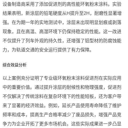
设备制造商采用了添加促进剂的高性能环氧粉末涂料。实验
结果表明，新涂层的铅笔硬度从H提升至2H，耐磨性显著增
强。在为期一年的实地测试中，涂层未出现明显划痕或剥落
现象，且在高温、高湿环境下仍保持稳定的性能。这一改进
不仅提升了列车外观的持久性，还增强了铝型材的防腐蚀能
力，为轨道交通的安全运行提供了有力保障。
综合效益分析
以上案例充分证明了专业级环氧粉末涂料促进剂在实际应用
中的重要价值。通过提升涂层的耐候性和物理强度，促进剂
不仅解决了传统涂料在复杂环境下的性能短板，还为客户带
来了显著的经济效益。例如，延长产品使用寿命降低了维护
频率和成本，提高生产合格率减少了废品损失，增强产品竞
争力为企业开拓了更多市场机会。这些实际成果进一步凸显