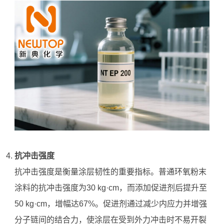
抗冲击强度
抗冲击强度是衡量涂层韧性的重要指标。普通环氧粉末
涂料的抗冲击强度为30 kg·cm，而添加促进剂后提升至
50 kg·cm，增幅达67%。促进剂通过减少内应力并增强
分子链间的结合力，使涂层在受到外力冲击时不易开裂