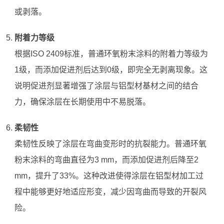
或剥落。
附着力等级
根据ISO 2409标准，普通环氧粉末涂料的附着力等级为
1级，而添加促进剂后达到0级，即完全无剥离现象。这
说明促进剂显著增强了涂层与铝型材基材之间的结合
力，确保涂层在长期使用中不易脱落。
柔韧性
柔韧性反映了涂层在弯曲变形时的抗裂能力。普通环氧
粉末涂料的弯曲直径为3 mm，而添加促进剂后降至2
mm，提升了33%。这种改进使得涂层在铝型材加工过
程中能够更好地适应形变，减少因弯曲而导致的开裂风
险。