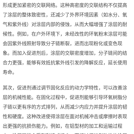
形成更加紧密的交联网络。这种高密度的交联结构不仅提高
了涂层的整体致密性，还减少了外界环境因素（如水分、氧
气和紫外线）对涂层内部的侵蚀，从而大幅增强了涂层的耐
候性。例如，在户外环境下，未经改性的环氧粉末涂层可能
会因紫外线照射导致分子链断裂，进而出现粉化或变色现
象。而加入促进剂后，涂层的交联密度增加，分子链间的结
合力更强，能够有效抵抗紫外线引发的降解反应，延长使用
寿命。
其次，促进剂通过调节固化反应的动力学特性，可以改善涂
层的机械性能。在固化过程中，促进剂能够引导环氧树脂分
子链以更有序的方式排列，从而减少内应力并提升涂层的韧
性和硬度。这种改进使得涂层在面对机械冲击或摩擦时表现
出更强的抗损伤能力。例如，在铝型材的加工和运输过程