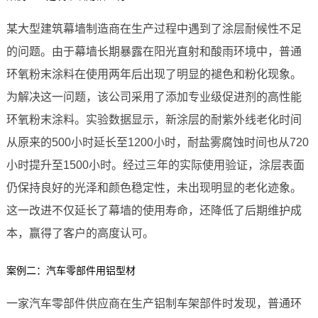
某大型建筑幕墙制造商在生产过程中遇到了涂层耐候性不足
的问题。由于幕墙长期暴露在阳光直射和酸雨环境中，普通
环氧粉末涂料在使用两年后出现了明显的褪色和粉化现象。
为解决这一问题，该公司采用了添加专业级促进剂的高性能
环氧粉末涂料。实验数据显示，新涂层的耐紫外线老化时间
从原来的500小时延长至1200小时，耐盐雾腐蚀时间也从720
小时提升至1500小时。经过三年的实际使用验证，涂层表面
仍保持良好的光泽和颜色稳定性，未出现明显的老化迹象。
这一改进不仅延长了幕墙的使用寿命，还降低了后期维护成
本，赢得了客户的高度认可。
案例二：汽车零部件用铝型材
一家汽车零部件供应商在生产铝制车架部件时发现，普通环