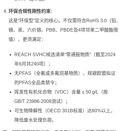
环保合规性刚性约束
：
这是“环保型”定义的核心。不仅需符合RoHS 3.0（铅、
镉、汞、六价铬、PBB、PBDE及4项邻苯二甲酸酯限
值），更须满足：
REACH SVHC候选清单“零通报物质”（截至2024
年6月共240项）；
无PFAS（全氟或多氟烷基物质），规避欧盟拟议
的PFAS全品类禁令；
挥发性有机化合物（VOC）含量 ≤ 50 g/L（按
GB/T 23986-2009测试）；
可生物降解性（OECD 301B标准）达60%以上，
降低废水处理负荷。