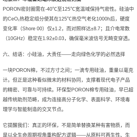
PORON密封圈需在-40℃至125℃宽温域保持气密性。硅油中
的CeO₂热稳定组分使其在125℃热空气老化1000h后，硬度
变化率（Shore 00）仅±1.2，而对照样达±8.7；且介电常数
（10GHz）稳定在1.92±0.03，确保毫米波信号无畸变穿透。
六、结语：小硅油，大责任——走向绿色化学的必然选择
一块PORON棉，不过方寸之间；一滴专用硅油，重量以毫克
计。但正是这种看似微末的材料协同，支撑着现代电子产品
的精密、可靠与可持续。环保型PORON棉专用硅油，早已超
越传统助剂范畴，成为连接高分子化学、表面科学、环境毒
理学与智能制造的交叉节点。
它提醒我们：真正的环保，不是简单替换某种有害物质，而
是以全生命周期视角重构配方逻辑——从原料可再生性、生