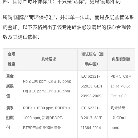
四、国际严苛环保标准：不只是“达标”，更是“前瞻布局”
所谓“国际严苛环保标准”，并非单一法规，而是多层监管体系
的叠加。以下表格列出了该专用硅油必须满足的核心合规参
数及其测试依据：
合规
测试标准（国
具体要求
典型实测值
维度
际/中国）
重金
IEC 62321-
Pb < 5; Cd <
Pb ≤ 100 ppm; Cd ≤ 10 ppm;
属限
5:2013; GB/T
1; Hg < 0.5;
Hg ≤ 10 ppm; Cr⁶⁺ ≤ 10 ppm
值
23993-2009
Cr⁶⁺ < 0.3
溴系
PBBs ≤ 1000 ppm; PBDEs ≤
IEC 62321-
均未检出
阻燃
1000 ppm; 新增DBDPE、
8:2017; SJ/T
（LOD=1
剂
BTBPE等豁免物质除外
11364-2014
ppm）