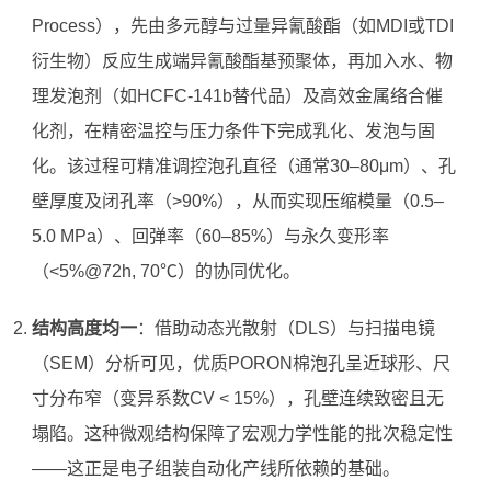
Process），先由多元醇与过量异氰酸酯（如MDI或TDI
衍生物）反应生成端异氰酸酯基预聚体，再加入水、物
理发泡剂（如HCFC-141b替代品）及高效金属络合催
化剂，在精密温控与压力条件下完成乳化、发泡与固
化。该过程可精准调控泡孔直径（通常30–80μm）、孔
壁厚度及闭孔率（>90%），从而实现压缩模量（0.5–
5.0 MPa）、回弹率（60–85%）与永久变形率
（<5%@72h, 70℃）的协同优化。
结构高度均一
：借助动态光散射（DLS）与扫描电镜
（SEM）分析可见，优质PORON棉泡孔呈近球形、尺
寸分布窄（变异系数CV < 15%），孔壁连续致密且无
塌陷。这种微观结构保障了宏观力学性能的批次稳定性
——这正是电子组装自动化产线所依赖的基础。