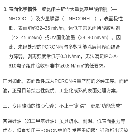
表面化学惰性
：聚氨酯主链含大量氨基甲酸酯键（—
NHCOO—）及少量脲键（—NHCONH—），表面极性
低、表面能约32–36 mN/m，远低于常见丙烯酸胶粘剂
（42–45 mN/m）或UV固化油墨（38–40 mN/m）。因
此，未经处理的PORON棉与多数功能涂层间界面结合
力薄弱，剥离强度常低于0.3 N/mm，无法满足IPC-A-
610电子组件验收标准中“≥0.8 N/mm”的低要求。
正因如此，表面改性成为PORON棉量产前的必经工序。而硅
油，正是目前综合性能优、工业化成熟的表面处理方案。
三、专用硅油的核心使命：不止于“润滑”，更是“功能集成”
普通硅油（如二甲基硅油）虽具疏水、耐温、低表面张力等
优点，但直接用于PORON棉将引发严重问题：迁移析出污染