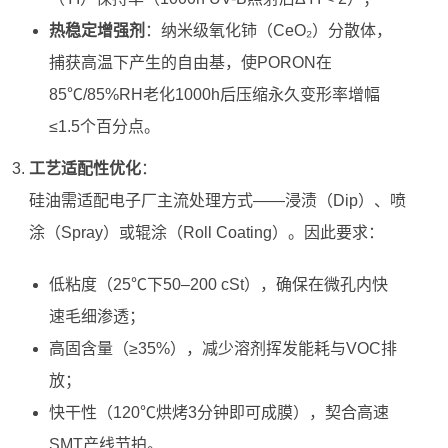
热稳定增强剂
：纳米级氧化铈（CeO₂）分散体，
捕获高温下产生的自由基，使PORON在
85℃/85%RH老化1000h后压缩永久变形率增幅
≤1.5个百分点。
工艺适配性优化
：
硅油需适配电子厂主流处理方式——浸渍（Dip）、喷
涂（Spray）或辊涂（Roll Coating）。因此要求：
低粘度（25℃下50–200 cSt），确保在微孔内快
速毛细渗透；
高固含量（≥35%），减少溶剂挥发能耗与VOC排
放；
快干性（120℃烘烤3分钟即可成膜），契合高速
SMT产线节拍。