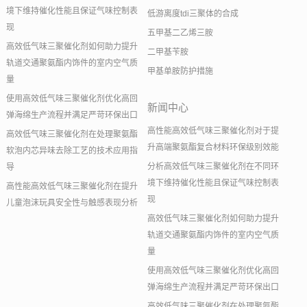
境下维持催化性能且保证气味控制表
低游离度tdi三聚体的合成
现
五甲基二乙烯三胺
高效低气味三聚催化剂如何助力提升
二甲基苄胺
轨道交通聚氨酯内饰件的室内空气质
甲基单胺防护措施
量
使用高效低气味三聚催化剂优化高回
新闻中心
弹海绵生产流程并满足严苛环保出口
高性能高效低气味三聚催化剂对于提
高效低气味三聚催化剂在处理聚氨酯
升高端聚氨酯复合材料环保级别效能
软泡内芯异味去除工艺的技术应用指
分析高效低气味三聚催化剂在不同环
导
境下维持催化性能且保证气味控制表
高性能高效低气味三聚催化剂在提升
现
儿童泡沫玩具安全性与触感表现分析
高效低气味三聚催化剂如何助力提升
轨道交通聚氨酯内饰件的室内空气质
量
使用高效低气味三聚催化剂优化高回
弹海绵生产流程并满足严苛环保出口
高效低气味三聚催化剂在处理聚氨酯