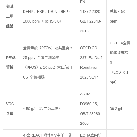
EN
邻苯
DEHP、BBP、DBP、DIBP ≤
14372:2020;
总和 < 50
二甲
1000 ppm（RoHS 3.0）
GB/T 22048-
ppm
酸酯
2015
C8-C14全氟
全氟辛酸（PFOA）及其盐类 ≤
OECD GD
羧酸均未检
PFAS
25 ppt；全氟辛烷磺酸
237; EU Draft
出
管控
（PFOS）≤ 10 ppt；禁止使用
Regulation
（LOD=0.1
C6+全氟碳链
2023/0147
ppt）
ASTM
VOC
D3960-15;
≤ 50 g/L（以二为基准）
38.2 g/L
含量
GB/T 23986-
2009
不含REACH附件XIV中任一授
ECHA官网新