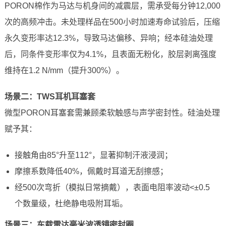
PORON棉作为马达与机身间的减震层，需承受每分钟12,000
次的高频冲击。未处理样品在500小时加速寿命试验后，压缩
永久变形率达12.3%，导致马达偏移、异响；经本硅油处理
后，同条件变形率仅为4.1%，且表面无粉化，胶层剥离强度
维持在1.2 N/mm（提升300%）。
场景二：TWS耳机耳塞套
微型PORON耳塞套需兼顾柔软触感与声学密封性。硅油处理
赋予其：
接触角由85°升至112°，显著抑制汗液浸润；
摩擦系数降低40%，佩戴时耳道无刮擦感；
经500次弯折（模拟日常摘戴），表面电阻率波动<±0.5
个数量级，杜绝静电吸附耳垢。
场景三：车载雷达毫米波透镜密封圈