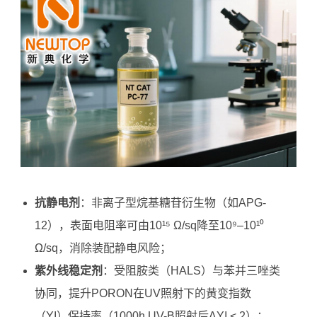
抗静电剂
：非离子型烷基糖苷衍生物（如APG-
12），表面电阻率可由10¹⁵ Ω/sq降至10⁹–10¹⁰
Ω/sq，消除装配静电风险；
紫外线稳定剂
：受阻胺类（HALS）与苯并三唑类
协同，提升PORON在UV照射下的黄变指数
（YI）保持率（1000h UV-B照射后ΔYI < 2）；