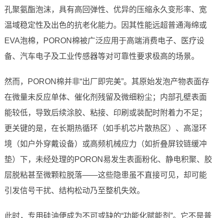
孔聚氨酯泡沫，具有高回弹性、优异的压缩永久变形率、宽
温域稳定性及出色的抗老化能力。因其性能远超普通海绵或
EVA泡棉，PORON棉被广泛应用于高端消费电子、医疗设
备、汽车电子及工业传感器等对可靠性要求极高的场景。
然而，PORON棉并非“出厂即完美”。其原始发泡产物表面存
在微量未反应单体、催化剂残留及微细粉尘；内部孔壁表面
能较低，导致后续涂胶、粘接、印刷或装配时附着力不足；
更关键的是，在长期热循环（如手机芯片散热区）、高湿环
境（如户外穿戴设备）或高频机械应力（如折叠屏铰链缓冲
垫）下，未经处理的PORON易发生表面粉化、静电积聚、胶
层脱粘甚至微颗粒脱落——这些隐患虽不直接可见，却可能
引发信号干扰、结构松动乃至整机失效。
此时，专用硅油便成为不可或缺的“功能化赋能剂”。它不是普