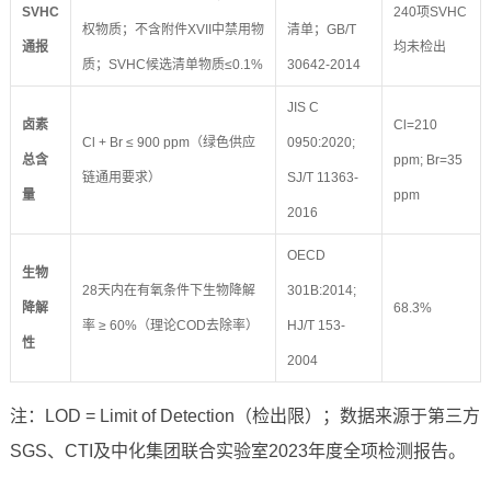
SVHC
240项SVHC
权物质；不含附件XVII中禁用物
清单；GB/T
通报
均未检出
质；SVHC候选清单物质≤0.1%
30642-2014
JIS C
卤素
Cl=210
Cl + Br ≤ 900 ppm（绿色供应
0950:2020;
总含
ppm; Br=35
链通用要求）
SJ/T 11363-
量
ppm
2016
OECD
生物
28天内在有氧条件下生物降解
301B:2014;
降解
68.3%
率 ≥ 60%（理论COD去除率）
HJ/T 153-
性
2004
注：LOD = Limit of Detection（检出限）；数据来源于第三方
SGS、CTI及中化集团联合实验室2023年度全项检测报告。