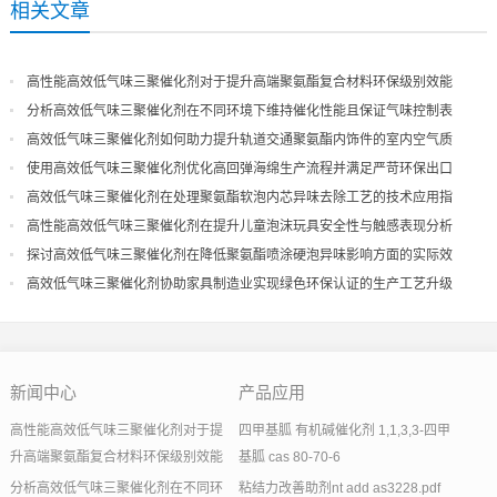
相关文章
高性能高效低气味三聚催化剂对于提升高端聚氨酯复合材料环保级别效能
分析高效低气味三聚催化剂在不同环境下维持催化性能且保证气味控制表
现
高效低气味三聚催化剂如何助力提升轨道交通聚氨酯内饰件的室内空气质
量
使用高效低气味三聚催化剂优化高回弹海绵生产流程并满足严苛环保出口
高效低气味三聚催化剂在处理聚氨酯软泡内芯异味去除工艺的技术应用指
导
高性能高效低气味三聚催化剂在提升儿童泡沫玩具安全性与触感表现分析
探讨高效低气味三聚催化剂在降低聚氨酯喷涂硬泡异味影响方面的实际效
果
高效低气味三聚催化剂协助家具制造业实现绿色环保认证的生产工艺升级
新闻中心
产品应用
高性能高效低气味三聚催化剂对于提
四甲基胍 有机碱催化剂 1,1,3,3-四甲
升高端聚氨酯复合材料环保级别效能
基胍 cas 80-70-6
分析高效低气味三聚催化剂在不同环
粘结力改善助剂nt add as3228.pdf