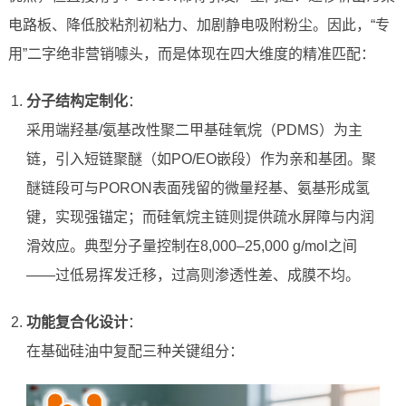
电路板、降低胶粘剂初粘力、加剧静电吸附粉尘。因此，“专
用”二字绝非营销噱头，而是体现在四大维度的精准匹配：
分子结构定制化
：
采用端羟基/氨基改性聚二甲基硅氧烷（PDMS）为主
链，引入短链聚醚（如PO/EO嵌段）作为亲和基团。聚
醚链段可与PORON表面残留的微量羟基、氨基形成氢
键，实现强锚定；而硅氧烷主链则提供疏水屏障与内润
滑效应。典型分子量控制在8,000–25,000 g/mol之间
——过低易挥发迁移，过高则渗透性差、成膜不均。
功能复合化设计
：
在基础硅油中复配三种关键组分：