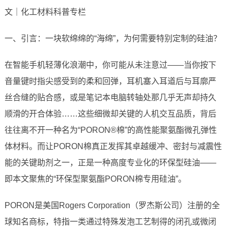
文｜化工材料科普专栏
一、引言：一块软绵绵的“海绵”，为何需要特别定制的硅油？
在智能手机轻薄化浪潮中，你可能从未注意过——当你按下
音量键时指尖感受到的柔和回弹，耳机塞入耳道后与耳廓严
丝合缝的贴合感，或是笔记本电脑转轴处那几乎无声却持久
顺滑的开合体验……这些细微却关键的人机交互品质，背后
往往离不开一种名为“PORON®棉”的高性能聚氨酯微孔弹性
体材料。而让PORON棉真正发挥其卓越缓冲、密封与减震性
能的关键助剂之一，正是一种高度专业化的环保型硅油——
即本文聚焦的“环保型聚氨酯PORON棉专用硅油”。
PORON是美国Rogers Corporation（罗杰斯公司）注册的全
球知名商标，特指一类通过特殊发泡工艺制得的闭孔或微闭