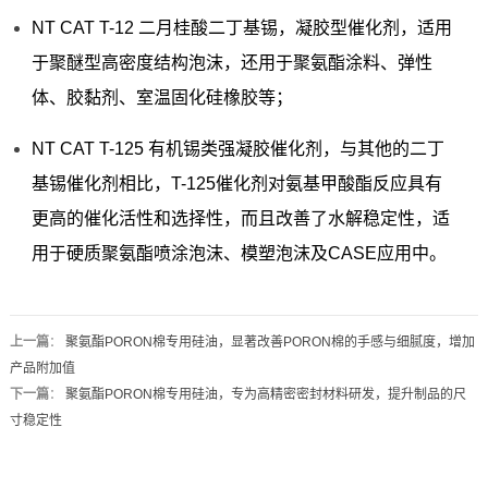
NT CAT T-12 二月桂酸二丁基锡，凝胶型催化剂，适用
于聚醚型高密度结构泡沫，还用于聚氨酯涂料、弹性
体、胶黏剂、室温固化硅橡胶等；
NT CAT T-125 有机锡类强凝胶催化剂，与其他的二丁
基锡催化剂相比，T-125催化剂对氨基甲酸酯反应具有
更高的催化活性和选择性，而且改善了水解稳定性，适
用于硬质聚氨酯喷涂泡沫、模塑泡沫及CASE应用中。
上一篇
：
聚氨酯PORON棉专用硅油，显著改善PORON棉的手感与细腻度，增加
产品附加值
下一篇
：
聚氨酯PORON棉专用硅油，专为高精密密封材料研发，提升制品的尺
寸稳定性