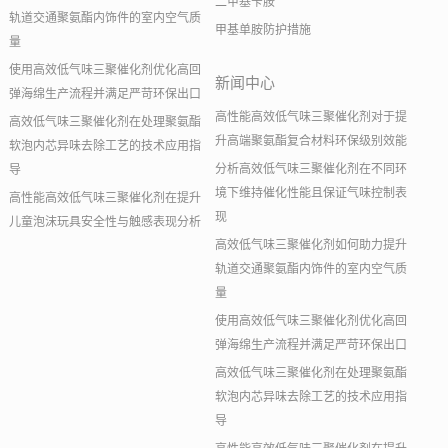
二甲基苄胺
轨道交通聚氨酯内饰件的室内空气质
甲基单胺防护措施
量
使用高效低气味三聚催化剂优化高回
新闻中心
弹海绵生产流程并满足严苛环保出口
高性能高效低气味三聚催化剂对于提
高效低气味三聚催化剂在处理聚氨酯
升高端聚氨酯复合材料环保级别效能
软泡内芯异味去除工艺的技术应用指
分析高效低气味三聚催化剂在不同环
导
境下维持催化性能且保证气味控制表
高性能高效低气味三聚催化剂在提升
现
儿童泡沫玩具安全性与触感表现分析
高效低气味三聚催化剂如何助力提升
轨道交通聚氨酯内饰件的室内空气质
量
使用高效低气味三聚催化剂优化高回
弹海绵生产流程并满足严苛环保出口
高效低气味三聚催化剂在处理聚氨酯
软泡内芯异味去除工艺的技术应用指
导