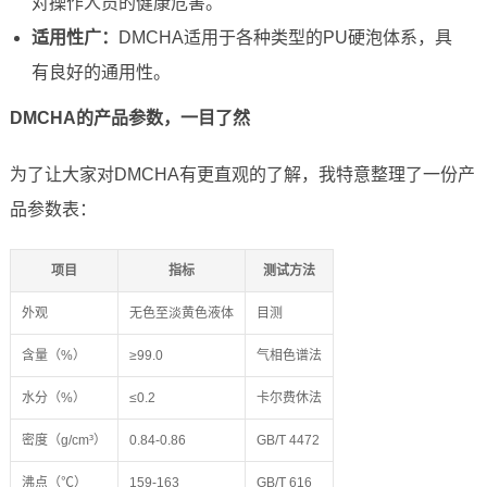
对操作人员的健康危害。
适用性广：
DMCHA适用于各种类型的PU硬泡体系，具
有良好的通用性。
DMCHA的产品参数，一目了然
为了让大家对DMCHA有更直观的了解，我特意整理了一份产
品参数表：
项目
指标
测试方法
外观
无色至淡黄色液体
目测
含量（%）
≥99.0
气相色谱法
水分（%）
≤0.2
卡尔费休法
密度（g/cm³）
0.84-0.86
GB/T 4472
沸点（℃）
159-163
GB/T 616