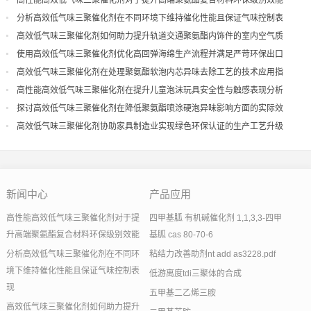
高性能高效低气味三聚催化剂对于提升高端聚氨酯复合材料环保级别效能
分析高效低气味三聚催化剂在不同环境下维持催化性能且保证气味控制表
现
高效低气味三聚催化剂如何助力提升轨道交通聚氨酯内饰件的室内空气质
量
使用高效低气味三聚催化剂优化高回弹海绵生产流程并满足严苛环保出口
高效低气味三聚催化剂在处理聚氨酯软泡内芯异味去除工艺的技术应用指
导
高性能高效低气味三聚催化剂在提升儿童泡沫玩具安全性与触感表现分析
探讨高效低气味三聚催化剂在降低聚氨酯喷涂硬泡异味影响方面的实际效
果
高效低气味三聚催化剂协助家具制造业实现绿色环保认证的生产工艺升级
新闻中心
产品应用
高性能高效低气味三聚催化剂对于提
四甲基胍 有机碱催化剂 1,1,3,3-四甲
升高端聚氨酯复合材料环保级别效能
基胍 cas 80-70-6
分析高效低气味三聚催化剂在不同环
粘结力改善助剂nt add as3228.pdf
境下维持催化性能且保证气味控制表
低游离度tdi三聚体的合成
现
五甲基二乙烯三胺
高效低气味三聚催化剂如何助力提升