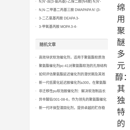
N,N’-双(3-氨丙基)-乙撑二胺(N4胺) N,N’-
绵
Bis(3-aminopropyl)-ethylenediamine CAS
N,N-二甲基二丙基三胺 DMAPAPA N’-[3-
No10563-26-5
(dimethylamino)propyllpropane-1,3-
用
3-二乙氨基丙胺 DEAPA 3-
diamine CAS No10563-29-8
(Diethylamino)propylamine CAS No 104-
3-甲氧基丙胺 MOPA 3-4-
聚
78-9
Methoxypropylamine CAS No 5332-73-0
醚
随机文章
多
高效块状软泡催化剂，适用于聚氨酯软质泡
元
沫的大规模生产
聚氨酯催化剂pc-41对聚氨酯软泡的孔隙结构
和物理机械性能的影响
如何评估聚氨酯延迟催化剂的潜伏期及其效
醇
果
新一代低雾化延迟胺催化剂a300，在聚氨酯
其
发泡过程中减少挥发性物质
非迁移性pu软泡胺催化剂：解决软泡制品长
期使用中的雾化和表面污染问题。
独
异辛酸铅/301-08-6，作为领先的聚氨酯催化
剂，助力新材料研发，拓宽应用领域
新一代环保型潜固化剂，提供卓越的贮存稳
特
定性和快速固化性能
的