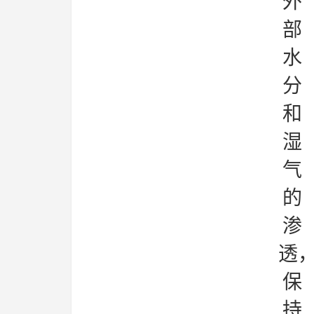
外
部
水
分
和
湿
气
的
渗
透
保
持