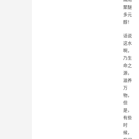
聚醚
多元
醇！
话说
这水
啊，
乃生
命之
源，
滋养
万
物，
但
是，
有些
时
候，