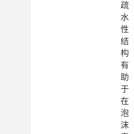
疏
水
性
结
构
有
助
于
在
泡
沫