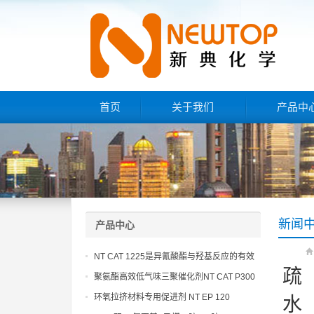
首页
关于我们
产品中
新闻
产品中心
NT CAT 1225是异氰酸酯与羟基反应的有效
疏
催化剂
聚氨酯高效低气味三聚催化剂NT CAT P300
环氧拉挤材料专用促进剂 NT EP 120
水