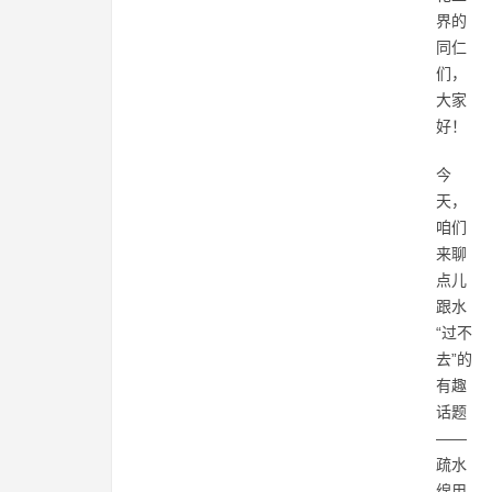
界的
同仁
们，
大家
好！
今
天，
咱们
来聊
点儿
跟水
“过不
去”的
有趣
话题
——
疏水
绵用