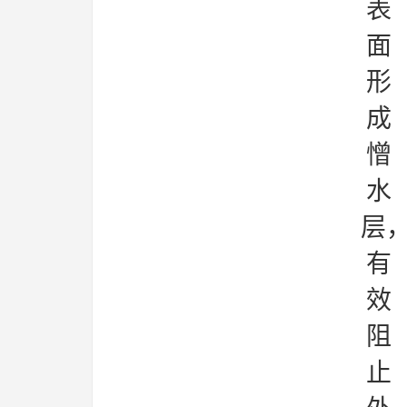
表
面
形
成
憎
水
层
有
效
阻
止