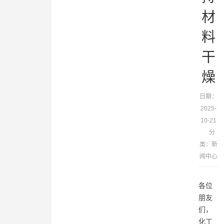
材
料
干
燥
日期：
2025-
10-21
分
类：
新
闻中心
各位
朋友
们，
化工