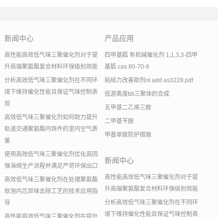
新闻中心
产品应用
高性能高效低气味三聚催化剂对于提
四甲基胍 有机碱催化剂 1,1,3,3-四甲
升高端聚氨酯复合材料环保级别效能
基胍 cas 80-70-6
分析高效低气味三聚催化剂在不同环
粘结力改善助剂nt add as3228.pdf
境下维持催化性能且保证气味控制表
低游离度tdi三聚体的合成
现
五甲基二乙烯三胺
高效低气味三聚催化剂如何助力提升
二甲基苄胺
轨道交通聚氨酯内饰件的室内空气质
甲基单胺防护措施
量
使用高效低气味三聚催化剂优化高回
新闻中心
弹海绵生产流程并满足严苛环保出口
高性能高效低气味三聚催化剂对于提
高效低气味三聚催化剂在处理聚氨酯
升高端聚氨酯复合材料环保级别效能
软泡内芯异味去除工艺的技术应用指
分析高效低气味三聚催化剂在不同环
导
境下维持催化性能且保证气味控制表
高性能高效低气味三聚催化剂在提升