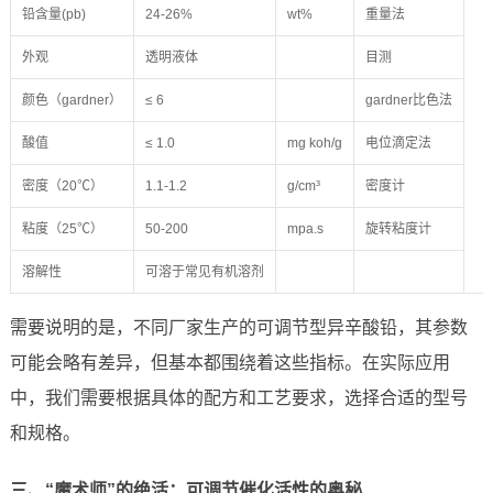
铅含量(pb)
24-26%
wt%
重量法
外观
透明液体
目测
颜色（gardner）
≤ 6
gardner比色法
酸值
≤ 1.0
mg koh/g
电位滴定法
密度（20℃）
1.1-1.2
g/cm³
密度计
粘度（25℃）
50-200
mpa.s
旋转粘度计
溶解性
可溶于常见有机溶剂
需要说明的是，不同厂家生产的可调节型异辛酸铅，其参数
可能会略有差异，但基本都围绕着这些指标。在实际应用
中，我们需要根据具体的配方和工艺要求，选择合适的型号
和规格。
三、“魔术师”的绝活：可调节催化活性的奥秘