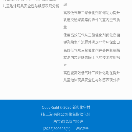
现
儿童泡沫玩具安全性与触感表现分析
高效低气味三聚催化剂如何助力提升
轨道交通聚氨酯内饰件的室内空气质
量
使用高效低气味三聚催化剂优化高回
弹海绵生产流程并满足严苛环保出口
高效低气味三聚催化剂在处理聚氨酯
软泡内芯异味去除工艺的技术应用指
导
高性能高效低气味三聚催化剂在提升
儿童泡沫玩具安全性与触感表现分析
CopyRight © 2026 新典化学材
料(上海)有限公司-聚氨酯催化剂
沪(宝)应急管危经许
[2022]200693(Y)
沪ICP备