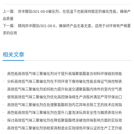
上一篇
：
异辛酸铅/301-08-6催化剂，在低温下也能保持稳定的催化性能，确保产
品质量
下一篇
：
精纯异辛酸铅/301-08-6，确保终产品无毒无害，适用于对环保有严格要
求的应用
相关文章
高性能高效低气味三聚催化剂对于提升高端聚氨酯复合材料环保级别效能
分析高效低气味三聚催化剂在不同环境下维持催化性能且保证气味控制表
现
高效低气味三聚催化剂如何助力提升轨道交通聚氨酯内饰件的室内空气质
量
使用高效低气味三聚催化剂优化高回弹海绵生产流程并满足严苛环保出口
高效低气味三聚催化剂在处理聚氨酯软泡内芯异味去除工艺的技术应用指
导
高性能高效低气味三聚催化剂在提升儿童泡沫玩具安全性与触感表现分析
探讨高效低气味三聚催化剂在降低聚氨酯喷涂硬泡异味影响方面的实际效
果
高效低气味三聚催化剂协助家具制造业实现绿色环保认证的生产工艺升级