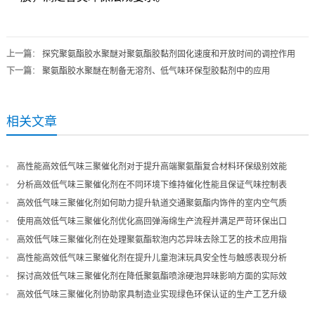
上一篇
：
探究聚氨酯胶水聚醚对聚氨酯胶黏剂固化速度和开放时间的调控作用
下一篇
：
聚氨酯胶水聚醚在制备无溶剂、低气味环保型胶黏剂中的应用
相关文章
高性能高效低气味三聚催化剂对于提升高端聚氨酯复合材料环保级别效能
分析高效低气味三聚催化剂在不同环境下维持催化性能且保证气味控制表
现
高效低气味三聚催化剂如何助力提升轨道交通聚氨酯内饰件的室内空气质
量
使用高效低气味三聚催化剂优化高回弹海绵生产流程并满足严苛环保出口
高效低气味三聚催化剂在处理聚氨酯软泡内芯异味去除工艺的技术应用指
导
高性能高效低气味三聚催化剂在提升儿童泡沫玩具安全性与触感表现分析
探讨高效低气味三聚催化剂在降低聚氨酯喷涂硬泡异味影响方面的实际效
果
高效低气味三聚催化剂协助家具制造业实现绿色环保认证的生产工艺升级