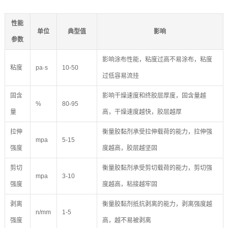
性能
单位
典型值
影响
参数
影响涂布性能，粘度过高不易涂布，粘度
粘度
pa·s
10-50
过低容易流挂
固含
影响干燥速度和终胶层厚度，固含量越
%
80-95
量
高，干燥速度越快，胶层越厚
拉伸
衡量胶黏剂承受拉伸载荷的能力，拉伸强
mpa
5-15
强度
度越高，胶层越坚固
剪切
衡量胶黏剂承受剪切载荷的能力，剪切强
mpa
3-10
强度
度越高，粘接越牢固
剥离
衡量胶黏剂抵抗剥离的能力，剥离强度越
n/mm
1-5
强度
高，越不易被剥离