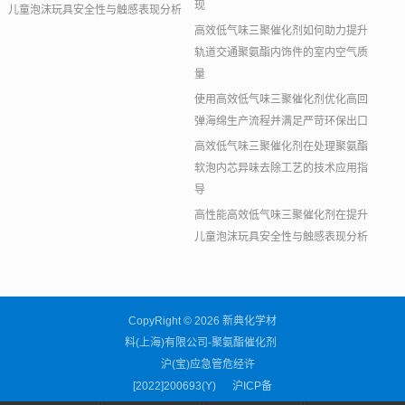
现
儿童泡沫玩具安全性与触感表现分析
高效低气味三聚催化剂如何助力提升
轨道交通聚氨酯内饰件的室内空气质
量
使用高效低气味三聚催化剂优化高回
弹海绵生产流程并满足严苛环保出口
高效低气味三聚催化剂在处理聚氨酯
软泡内芯异味去除工艺的技术应用指
导
高性能高效低气味三聚催化剂在提升
儿童泡沫玩具安全性与触感表现分析
CopyRight © 2026 新典化学材
料(上海)有限公司-聚氨酯催化剂
沪(宝)应急管危经许
[2022]200693(Y)
沪ICP备