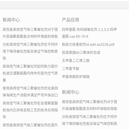
新闻中心
产品应用
高性能高效低气味三聚催化剂对于提
四甲基胍 有机碱催化剂 1,1,3,3-四甲
升高端聚氨酯复合材料环保级别效能
基胍 cas 80-70-6
分析高效低气味三聚催化剂在不同环
粘结力改善助剂nt add as3228.pdf
境下维持催化性能且保证气味控制表
低游离度tdi三聚体的合成
现
五甲基二乙烯三胺
高效低气味三聚催化剂如何助力提升
二甲基苄胺
轨道交通聚氨酯内饰件的室内空气质
甲基单胺防护措施
量
使用高效低气味三聚催化剂优化高回
新闻中心
弹海绵生产流程并满足严苛环保出口
高性能高效低气味三聚催化剂对于提
高效低气味三聚催化剂在处理聚氨酯
升高端聚氨酯复合材料环保级别效能
软泡内芯异味去除工艺的技术应用指
分析高效低气味三聚催化剂在不同环
导
境下维持催化性能且保证气味控制表
高性能高效低气味三聚催化剂在提升